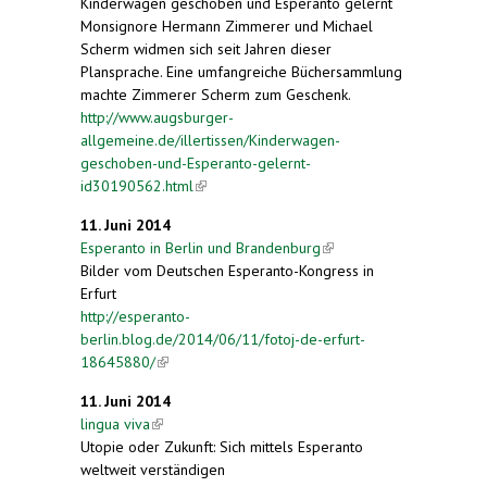
Kinderwagen geschoben und Esperanto gelernt
Monsignore Hermann Zimmerer und Michael
Scherm widmen sich seit Jahren dieser
Plansprache. Eine umfangreiche Büchersammlung
machte Zimmerer Scherm zum Geschenk.
http://www.augsburger-
allgemeine.de/illertissen/Kinderwagen-
geschoben-und-Esperanto-gelernt-
id30190562.html
(link is external)
11. Juni 2014
Esperanto in Berlin und Brandenburg
(link is
Bilder vom Deutschen Esperanto-Kongress in
external)
Erfurt
http://esperanto-
berlin.blog.de/2014/06/11/fotoj-de-erfurt-
18645880/
(link is external)
11. Juni 2014
lingua viva
(link is external)
Utopie oder Zukunft: Sich mittels Esperanto
weltweit verständigen