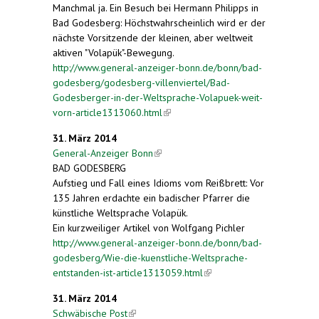
Manchmal ja. Ein Besuch bei Hermann Philipps in
Bad Godesberg: Höchstwahrscheinlich wird er der
nächste Vorsitzende der kleinen, aber weltweit
aktiven "Volapük"-Bewegung.
http://www.general-anzeiger-bonn.de/bonn/bad-
godesberg/godesberg-villenviertel/Bad-
Godesberger-in-der-Weltsprache-Volapuek-weit-
vorn-article1313060.html
(link is external)
31. März 2014
General-Anzeiger Bonn
(link is external)
BAD GODESBERG
Aufstieg und Fall eines Idioms vom Reißbrett: Vor
135 Jahren erdachte ein badischer Pfarrer die
künstliche Weltsprache Volapük.
Ein kurzweiliger Artikel von Wolfgang Pichler
http://www.general-anzeiger-bonn.de/bonn/bad-
godesberg/Wie-die-kuenstliche-Weltsprache-
entstanden-ist-article1313059.html
(link is
external)
31. März 2014
Schwäbische Post
(link is external)