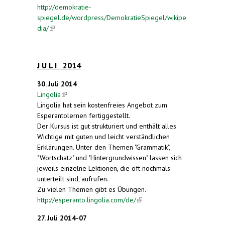
http://demokratie-
spiegel.de/wordpress/DemokratieSpiegel/wikipe
dia/
(link is external)
J U L I 2014
30. Juli 2014
Lingolia
(link is external)
Lingolia hat sein kostenfreies Angebot zum
Esperantolernen fertiggestellt.
Der Kursus ist gut strukturiert und enthält alles
Wichtige mit guten und leicht verständlichen
Erklärungen. Unter den Themen "Grammatik",
"Wortschatz" und "Hintergrundwissen" lassen sich
jeweils einzelne Lektionen, die oft nochmals
unterteilt sind, aufrufen.
Zu vielen Themen gibt es Übungen.
http://esperanto.lingolia.com/de/
(link is external)
27. Juli 2014-07