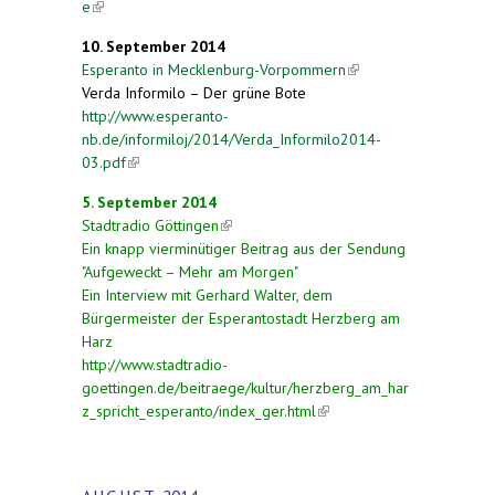
e
(link is external)
10. September 2014
Esperanto in Mecklenburg-Vorpommern
(link is
Verda Informilo – Der grüne Bote
external)
http://www.esperanto-
nb.de/informiloj/2014/Verda_Informilo2014-
03.pdf
(link is external)
5. September 2014
Stadtradio Göttingen
(link is external)
Ein knapp vierminütiger Beitrag aus der Sendung
"Aufgeweckt – Mehr am Morgen"
Ein Interview mit Gerhard Walter, dem
Bürgermeister der Esperantostadt Herzberg am
Harz
http://www.stadtradio-
goettingen.de/beitraege/kultur/herzberg_am_har
z_spricht_esperanto/index_ger.html
(link is
external)