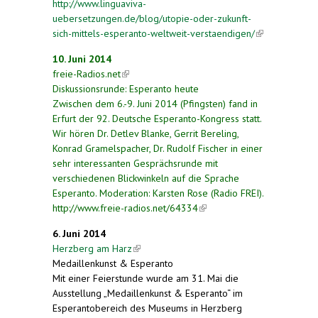
http://www.linguaviva-
uebersetzungen.de/blog/utopie-oder-zukunft-
sich-mittels-esperanto-weltweit-verstaendigen/
(link is
external)
10. Juni 2014
freie-Radios.net
(link is external)
Diskussionsrunde: Esperanto heute
Zwischen dem 6.-9. Juni 2014 (Pfingsten) fand in
Erfurt der 92. Deutsche Esperanto-Kongress statt.
Wir hören Dr. Detlev Blanke, Gerrit Bereling,
Konrad Gramelspacher, Dr. Rudolf Fischer in einer
sehr interessanten Gesprächsrunde mit
verschiedenen Blickwinkeln auf die Sprache
Esperanto. Moderation: Karsten Rose (Radio FREI).
http://www.freie-radios.net/64334
(link is external)
6. Juni 2014
Herzberg am Harz
(link is external)
Medaillenkunst & Esperanto
Mit einer Feierstunde wurde am 31. Mai die
Ausstellung „Medaillenkunst & Esperanto“ im
Esperantobereich des Museums in Herzberg