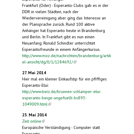
Frankfurt (Oder) - Esperanto-Clubs gab es in der
DDR in vielen Städten, nach der
Wiedervereinigung aber ging das Interesse an
der Plansprache zurück. Rund 100 aktive
Anhänger hat Esperanto heute in Brandenburg
und Berlin. In Frankfurt gibt es nun einen
Neuanfang: Ronald Schindler unterrichtet
Esperantofreunde in einem Anfängerkursus.
http://www.moz.de/nachrichten/brandenburg/artik
el-ansicht/dg/0/1/1284692/
(link is external)
27. Mai 2014
Hier mal ein kleiner Einkaufstip für ein pfiffiges
Esperanto-Etui:
http://www.beiz.de/brunnen-schlamper-etui-
esperanto-beige-ungefuellt-bs893-
1049009.html
(link is external)
23. Mai 2014
Zeit online
(link is external)
Europäische Verständigung - Computer statt
Esperanto