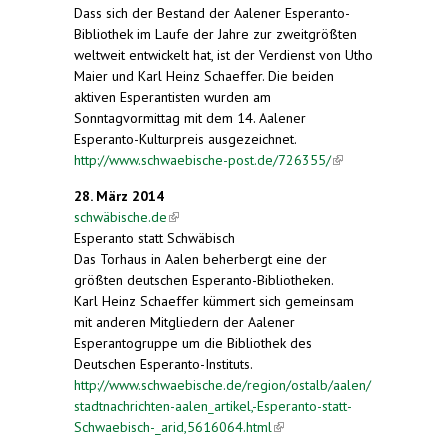
Dass sich der Bestand der Aalener Esperanto-
Bibliothek im Laufe der Jahre zur zweitgrößten
weltweit entwickelt hat, ist der Verdienst von Utho
Maier und Karl Heinz Schaeffer. Die beiden
aktiven Esperantisten wurden am
Sonntagvormittag mit dem 14. Aalener
Esperanto-Kulturpreis ausgezeichnet.
http://www.schwaebische-post.de/726355/
(link is
external)
28. März 2014
schwäbische.de
(link is external)
Esperanto statt Schwäbisch
Das Torhaus in Aalen beherbergt eine der
größten deutschen Esperanto-Bibliotheken.
Karl Heinz Schaeffer kümmert sich gemeinsam
mit anderen Mitgliedern der Aalener
Esperantogruppe um die Bibliothek des
Deutschen Esperanto-Instituts.
http://www.schwaebische.de/region/ostalb/aalen/
stadtnachrichten-aalen_artikel,-Esperanto-statt-
Schwaebisch-_arid,5616064.html
(link is external)