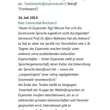
zu: "
medienecho@esperanto.de
(link sends e-mail)
", Betreff
"Frankenpost")
26. Juli 2014
Ruhr-Universität Bochum
(link is external)
"Heute ist Esperanto-Tag! Warum hat sich die
konstruierte Sprache eigentlich nicht durchgesetzt?
Germanist Prof. Dr. Björn Rothstein hat die Antwort."
Ja, hat er, aber sie sprüht vor Vorurteilen wie z. B.:
"Gegner des Esperanto machen hierfür unter
anderem seine ausbleibenden kulturellen
Eigenschaften – hinter Esperanto steht ja keine
Sprechergemeinschaft, deren Kultur die Entwicklung
der Sprache beeinflusst hat – sowie die
„Langweiligkeit“ einer völlig regelgeleiteten
Grammatik verantwortlich."
Am Ende des Textes heißt es hingegen:
"
Innerhalb der Gruppe der Welthilfssprachen ist
Esperanto insofern beachtenswert, als es in
zahlreichen privaten Gemeinschaften und Vereinen
gesprochen wird. International gibt es