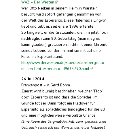
WAZ – Der Westen
(link is external)
Wer Otto Nelken in seinem Heim in Warstein
besucht, wird sofort gefangen genommen von
der Welt des Esperanto. Diese "Internacia Lingvo"
liebt und lebt er, seit er sie 1996 erlernte.
So langweilt er die Gratulanten, die ihm jetzt noch
nachträglich zum 80. Geburtstag (man mag es
kaum glauben) gratulieren, nicht mit einer Chronik
seines Lebens, sondern nimmt sie mit auf eine
Reise ins Esperantoland.
http://www.derwesten.de/staedte/arnsberg/otto-
nelken-lebt-esperanto-id9633790.html
(link is
external)
26. Juli 2014
Frankenpost – v. Gerd Böhm
Zuerst wird blumig beschrieben, welcher "Flop"
doch Esperanto ist und dass die Sprache im
Grunde tot sei. Dann folgt ein Plädoyer für
Esperanto als sprachliches Bindeglied für die EU
und eine möglicherweise verpaßte Chance.
(Eine Kopie des Original-Artikels zum persönlichen
Gebrauch sende ich auf Wunsch gerne per Netzpost