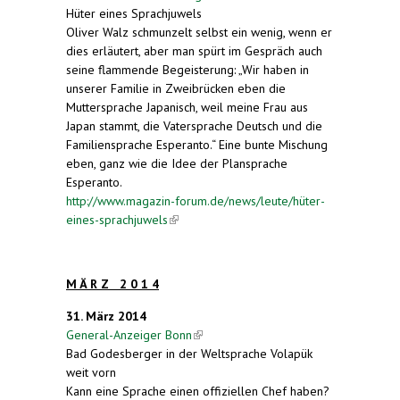
Hüter eines Sprachjuwels
Oliver Walz schmunzelt selbst ein wenig, wenn er
dies erläutert, aber man spürt im Gespräch auch
seine flammende Begeisterung: „Wir haben in
unserer Familie in Zweibrücken eben die
Muttersprache Japanisch, weil meine Frau aus
Japan stammt, die Vatersprache Deutsch und die
Familiensprache Esperanto.“ Eine bunte Mischung
eben, ganz wie die Idee der Plansprache
Esperanto.
http://www.magazin-forum.de/news/leute/hüter-
eines-sprachjuwels
(link is external)
M Ä R Z 2 0 1 4
31. März 2014
General-Anzeiger Bonn
(link is external)
Bad Godesberger in der Weltsprache Volapük
weit vorn
Kann eine Sprache einen offiziellen Chef haben?