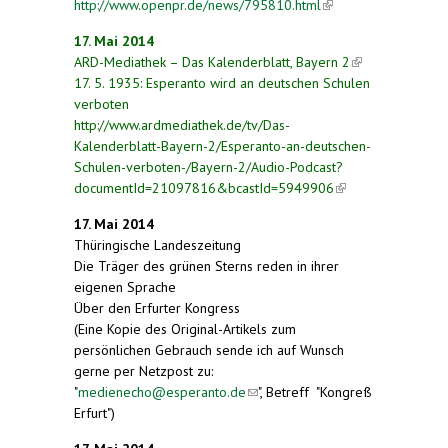
http://www.openpr.de/news/795810.html
(link is
external)
17. Mai 2014
ARD-Mediathek – Das Kalenderblatt, Bayern 2
(link is
17. 5. 1935: Esperanto wird an deutschen Schulen
external)
verboten
http://www.ardmediathek.de/tv/Das-
Kalenderblatt-Bayern-2/Esperanto-an-deutschen-
Schulen-verboten-/Bayern-2/Audio-Podcast?
documentId=21097816&bcastId=5949906
(link is
external)
17. Mai 2014
Thüringische Landeszeitung
Die Träger des grünen Sterns reden in ihrer
eigenen Sprache
Über den Erfurter Kongress
(Eine Kopie des Original-Artikels zum
persönlichen Gebrauch sende ich auf Wunsch
gerne per Netzpost zu:
"
medienecho@esperanto.de
(link sends e-mail)
", Betreff "Kongreß
Erfurt")