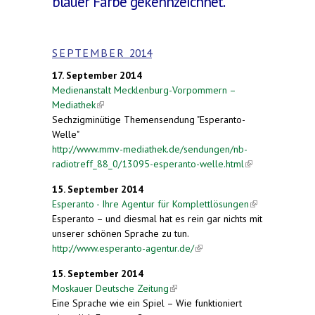
blauer Farbe gekennzeichnet.
S E P T E M B E R 2014
17. September 2014
Medienanstalt Mecklenburg-Vorpommern –
Mediathek
(link is external)
Sechzigminütige Themensendung "Esperanto-
Welle"
http://www.mmv-mediathek.de/sendungen/nb-
radiotreff_88_0/13095-esperanto-welle.html
(link is
external)
15. September 2014
Esperanto - Ihre Agentur für Komplettlösungen
(link is
Esperanto – und diesmal hat es rein gar nichts mit
external)
unserer schönen Sprache zu tun.
http://www.esperanto-agentur.de/
(link is external)
15. September 2014
Moskauer Deutsche Zeitung
(link is external)
Eine Sprache wie ein Spiel – Wie funktioniert