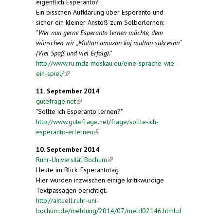
eigentlich Esperanto?
Ein bisschen Aufklärung über Esperanto und
sicher ein kleiner Anstoß zum Selberlernen:
"Wer nun gerne Esperanto lernen möchte, dem
wünschen wir „Multan amuzon kaj multan sukceson“
(Viel Spaß und viel Erfolg)."
http://www.ru.mdz-moskau.eu/eine-sprache-wie-
ein-spiel/
(link is external)
11. September 2014
gutefrage.net
(link is external)
"Sollte ich Esperanto lernen?"
http://www.gutefrage.net/frage/sollte-ich-
esperanto-erlernen
(link is external)
10. September 2014
Ruhr-Universität Bochum
(link is external)
Heute im Blick: Esperantotag
Hier wurden inzwischen einige kritikwürdige
Textpassagen berichtigt.
http://aktuell.ruhr-uni-
bochum.de/meldung/2014/07/meld02146.html.d