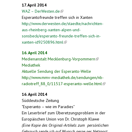
external)
17. April 2014
WAZ – DerWesten.de
(link is external)
Esperantofreunde treffen sich in Xanten
http://www.derwesten.de/staedte/nachrichten-
aus-rheinberg-xanten-alpen-und-
sonsbeck/esperanto-freunde-treffen-sich-in-
xanten-id9250896.html
(link is external)
16. April 2014
Medienanstalt Mecklenburg-Vorpommern
(link is
Mediathek
external)
Aktuelle Sendung der Esperanto-Welle
http://www.mmv-mediathek.de/sendungen/nb-
radiotreff_88_0/11517-esperanto-welle.html
(link is
external)
16. April 2014
Süddeutsche Zeitung
"Esperanto – wie im Paradies"
Ein Leserbrief zum Überetzungsproblem in der
Europäischen Union von Dr. Christoph Klawe
(Eine Kopie des Original-Artikels zum persönlichen
Gebrauch sende ich auf Wunsch gerne per Netzpost