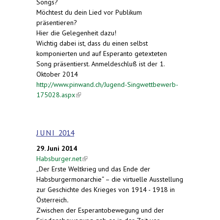
Songs?
Möchtest du dein Lied vor Publikum
präsentieren?
Hier die Gelegenheit dazu!
Wichtig dabei ist, dass du einen selbst
komponierten und auf Esperanto getexteten
Song präsentierst. Anmeldeschluß ist der 1.
Oktober 2014
http://www.pinwand.ch/Jugend-Singwettbewerb-
175028.aspx
(link is external)
J U N I 2014
29. Juni 2014
Habsburger.net
(link is external)
„Der Erste Weltkrieg und das Ende der
Habsburgermonarchie“ – die virtuelle Ausstellung
zur Geschichte des Krieges von 1914 - 1918 in
Österreich
.
Zwischen der Esperantobewegung und der