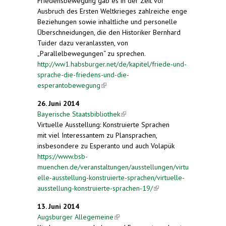
Friedensbewegung gab es in der Zeit vor
Ausbruch des Ersten Weltkrieges zahlreiche enge
Beziehungen sowie inhaltliche und personelle
Überschneidungen, die den Historiker Bernhard
Tuider dazu veranlassten, von
„Parallelbewegungen“ zu sprechen.
http://ww1.habsburger.net/de/kapitel/friede-und-
sprache-die-friedens-und-die-
esperantobewegung
(link is external)
26. Juni 2014
Bayerische Staatsbibliothek
(link is external)
Virtuelle Ausstellung: Konstruierte Sprachen
mit viel Interessantem zu Plansprachen,
insbesondere zu Esperanto und auch Volapük
https://www.bsb-
muenchen.de/veranstaltungen/ausstellungen/virtu
elle-ausstellung-konstruierte-sprachen/virtuelle-
ausstellung-konstruierte-sprachen-19/
(link is
external)
13. Juni 2014
Augsburger Allegemeine
(link is external)