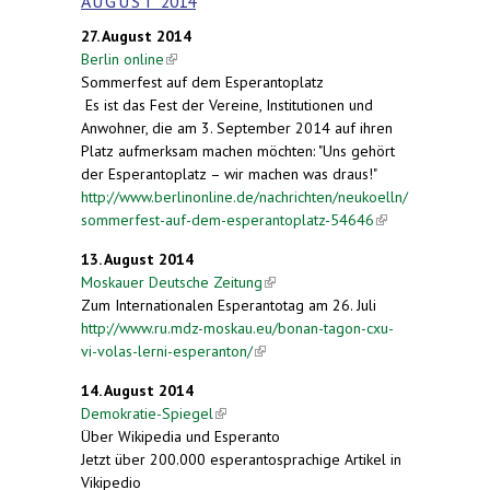
A U G U S T 2014
27. August 2014
Berlin online
(link is external)
Sommerfest auf dem Esperantoplatz
Es ist das Fest der Vereine, Institutionen und
Anwohner, die am 3. September 2014 auf ihren
Platz aufmerksam machen möchten: "Uns gehört
der Esperantoplatz – wir machen was draus!"
http://www.berlinonline.de/nachrichten/neukoelln/
sommerfest-auf-dem-esperantoplatz-54646
(link is
external)
13. August 2014
Moskauer Deutsche Zeitung
(link is external)
Zum Internationalen Esperantotag am 26. Juli
http://www.ru.mdz-moskau.eu/bonan-tagon-cxu-
vi-volas-lerni-esperanton/
(link is external)
14. August 2014
Demokratie-Spiegel
(link is external)
Über Wikipedia und Esperanto
Jetzt über 200.000 esperantosprachige Artikel in
Vikipedio