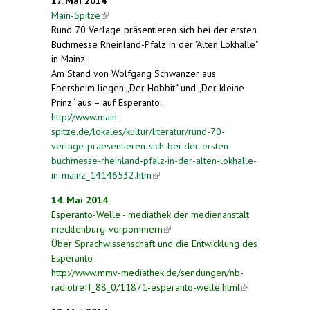
17. Mai 2014
Main-Spitze
(link is external)
Rund 70 Verlage präsentieren sich bei der ersten
Buchmesse Rheinland-Pfalz in der "Alten Lokhalle"
in Mainz.
Am Stand von Wolfgang Schwanzer aus
Ebersheim liegen „Der Hobbit“ und „Der kleine
Prinz“ aus – auf Esperanto.
http://www.main-
spitze.de/lokales/kultur/literatur/rund-70-
verlage-praesentieren-sich-bei-der-ersten-
buchmesse-rheinland-pfalz-in-der-alten-lokhalle-
in-mainz_14146532.htm
(link is external)
14. Mai 2014
Esperanto-Welle - mediathek der medienanstalt
mecklenburg-vorpommern
(link is external)
Über Sprachwissenschaft und die Entwicklung des
Esperanto
http://www.mmv-mediathek.de/sendungen/nb-
radiotreff_88_0/11871-esperanto-welle.html
(link is
external)