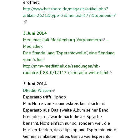
eröffnet.
http://www.herzberg.de/magazin/artikel.php?
artikel=2621&type=2&menuid=377&topmenu=7
(link is external)
5. Juni 2014
Medienanstalt Mecklenburg-Vorpommern
(link is
–
Mediathek
external)
Eine Stunde lang "Esperantowelle", eine Sendung
vom 5. Juni
http://mmv-mediathek.de/sendungen/nb-
radiotreff_88_0/12112-esperanto-welle.html
(link is
external)
5. Juni 2014
DRadio Wissen
(link is external)
Esperanto trifft Hiphop
Max Herre von Freundeskreis kennt sich mit
Esperanto aus: Das zweite Album seiner Band
Freundeskreis wurde nach dieser Sprache
benannt. Nicht einfach nur so, sondern weil die
Musiker fanden, dass HipHop und Esperanto viele
Gemeinsamkeiten haben. Genau wie Esperanto