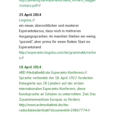
/vortaro.pdf
(link is external)
25. April 2014
Lingolia,
(link is external)
ein neuer, übersichtlicher und munterer
Esperantokursus, dazu noch in mehreren
Ausgangssprachen. An manchen Stellen ein wenig
"speziell", aber prima für einen flotten Start ins
Esperantoland
http://esperanto.lingolia.com/de/grammatik/verbe
n
(link is external)
18. April 2014
ARD-MediathekErste Esperanto-Konferenz
(link is
Sprache verbindet: Am 18. April 1922 forderten
external)
Delegierte aus 28 Ländern auf der ersten
internationalen Esperanto-Konferenz, diese
Kunstsprache an Schulen zu unterrichten. Ziel: Das
Zusammenwachsen Europas zu fördern.
http://www.ardmediathek.de/dw-
radio/kalenderblatt?documentId=20867774
(link is