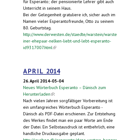
für Esperanto; der pensionierte Lehrer gibt auch
Unterricht in seinem Haus.
Bei der Gelegenheit gratuliere ich, sicher auch im
Namen vieler Esperantofreunde, Otto zu seinem
80. Geburtstag.
http://www.derwesten.de/staedte/warstein/warste
iner-ehepaar-nelken-liebt-und-lebt-esperanto-
id9317007.html
(link is external)
A P R I L 2014
26. April 2014-05-04
Neues Wörterbuch Esperanto – Dänisch zum
Herunterladen
(link is external)
:
Nach vielen Jahren sorgfältiger Vorbereitung ist
ein umfangreiches Wörterbuch Esperanto -
Dänisch als PDF-Datei erschienen. Zur Entstehung
des Werkes findet man ein paar Worte am Ende
der Datei. Ein Selbstausdruck ist entbehrlich, eine
handliche Druckausgabe geplant.
http://javabog.dk/esperanto/dana_vortaro_bagger