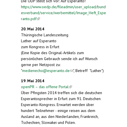
Die ÖDP stellt sich vor: Auf Esperanto!
https://www.oedp.de/fileadmin/user_upload/bund
esverband/service/werbemittel/Image_Heft_Espe
ranto.pdf
(link is external)
20. Mai 2014
Thüringische Landeszeitung
Luther auf Esperanto
zum Kongress in Erfurt
(Eine Kopie des Original-Artikels zum
persönlichen Gebrauch sende ich auf Wunsch
gerne per Netzpost zu:
"
medienecho@esperanto.de
(link sends e-mail)
", Betreff "Luther")
19. Mai 2014
openPR – das offene Portal
(link is external)
Über Pfingsten 2014 treffen sich die deutschen
Esperantosprecher in Erfurt zum 91. Deutschen
Esperanto-Kongress. Erwartet werden über
hundert Teilnehmer - einige reisen aus dem
Ausland an, aus den Niederlanden, Frankreich,
Tschechien, Slowakei und Polen.