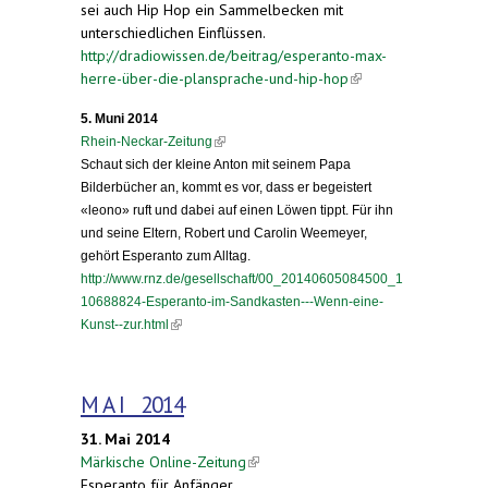
sei auch Hip Hop ein Sammelbecken mit
unterschiedlichen Einflüssen.
http://dradiowissen.de/beitrag/esperanto-max-
herre-über-die-plansprache-und-hip-hop
(link is
external)
5. Muni 2014
(link is external)
Rhein-Neckar-Zeitung
Schaut sich der kleine Anton mit seinem Papa
Bilderbücher an, kommt es vor, dass er begeistert
«leono» ruft und dabei auf einen Löwen tippt. Für ihn
und seine Eltern, Robert und Carolin Weemeyer,
gehört Esperanto zum Alltag.
http://www.rnz.de/gesellschaft/00_20140605084500_1
10688824-Esperanto-im-Sandkasten---Wenn-eine-
(link is external)
Kunst--zur.html
M A I 2014
31. Mai 2014
Märkische Online-Zeitung
(link is external)
Esperanto für Anfänger