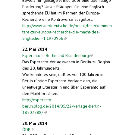
Beweis für "geistige Armut" oder eine überfällige
Forderung? Unser Plädoyer für eine Englisch
sprechende EU hat im Rahmen der Europa-
Recherche eine Kontroverse ausgelöst.
http://www.sueddeutsche.de/politik/leserkommen
tare-zur-europa-recherche-die-macht-des-
englischen-1.1970956
(link is external)
22. Mai 2014
Esperanto in Berlin und Brandenburg
(link is
Das Esperanto-Verlagswesen in Berlin zu Beginn
external)
des 20. Jahrhunderts
Wie konnte es sein, daß es vor 100 Jahren in
Berlin rührige Esperanto-Verlage gab, die
unentwegt Literatur in und über Esperanto auf
den Markt brachten…
http://esperanto-
berlin.blog.de/2014/05/22/verlage-berlin-
18507788/
(link is external)
20. Mai 2014
ÖDP
(link is external)