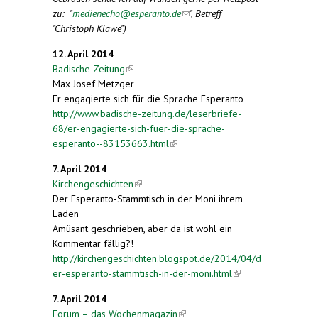
zu: "
medienecho@esperanto.de
(link sends e-mail)
", Betreff
"Christoph Klawe")
12. April 2014
Badische Zeitung
(link is external)
Max Josef Metzger
Er engagierte sich für die Sprache Esperanto
http://www.badische-zeitung.de/leserbriefe-
68/er-engagierte-sich-fuer-die-sprache-
esperanto--83153663.html
(link is external)
7. April 2014
Kirchengeschichten
(link is external)
Der Esperanto-Stammtisch in der Moni ihrem
Laden
Amüsant geschrieben, aber da ist wohl ein
Kommentar fällig?!
http://kirchengeschichten.blogspot.de/2014/04/d
er-esperanto-stammtisch-in-der-moni.html
(link is
external)
7. April 2014
Forum – das Wochenmagazin
(link is external)