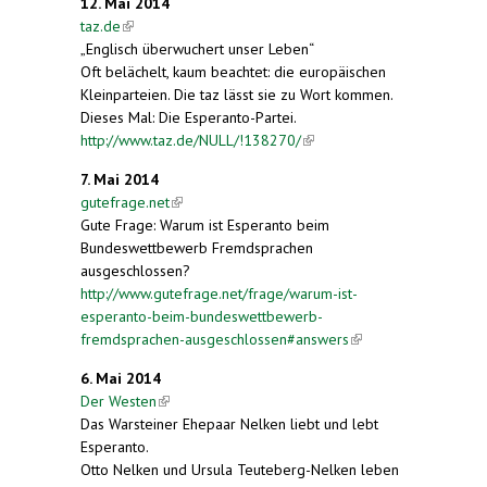
12. Mai 2014
taz.de
(link is external)
„Englisch überwuchert unser Leben“
Oft belächelt, kaum beachtet: die europäischen
Kleinparteien. Die taz lässt sie zu Wort kommen.
Dieses Mal: Die Esperanto-Partei.
http://www.taz.de/NULL/!138270/
(link is external)
7. Mai 2014
gutefrage.net
(link is external)
Gute Frage: Warum ist Esperanto beim
Bundeswettbewerb Fremdsprachen
ausgeschlossen?
http://www.gutefrage.net/frage/warum-ist-
esperanto-beim-bundeswettbewerb-
fremdsprachen-ausgeschlossen#answers
(link is
external)
6. Mai 2014
Der Westen
(link is external)
Das Warsteiner Ehepaar Nelken liebt und lebt
Esperanto.
Otto Nelken und Ursula Teuteberg-Nelken leben