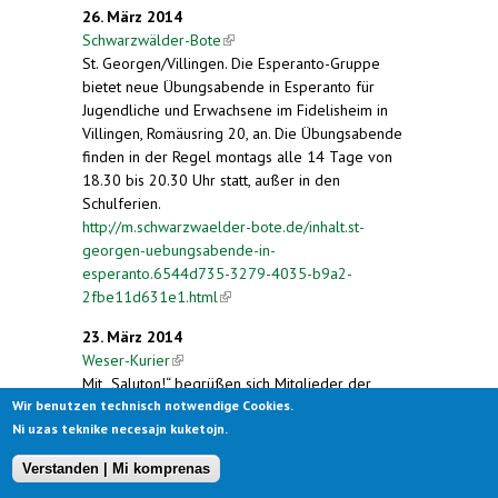
26. März 2014
Schwarzwälder-Bote
(link is external)
St. Georgen/Villingen. Die Esperanto-Gruppe
bietet neue Übungsabende in Esperanto für
Jugendliche und Erwachsene im Fidelisheim in
Villingen, Romäusring 20, an. Die Übungsabende
finden in der Regel montags alle 14 Tage von
18.30 bis 20.30 Uhr statt, außer in den
Schulferien.
http://m.schwarzwaelder-bote.de/inhalt.st-
georgen-uebungsabende-in-
esperanto.6544d735-3279-4035-b9a2-
2fbe11d631e1.html
(link is external)
23. März 2014
Weser-Kurier
(link is external)
Mit „Saluton!“ begrüßen sich Mitglieder der
Esperanto-Gruppe Unterweser e. V. im
Wir benutzen technisch notwendige Cookies.
„Panorama“ in Elsfleth. In diesem Restaurant
Ni uzas teknike necesajn kuketojn.
treffen sich alle paar Wochen Freunde der
Verstanden | Mi komprenas
internationalen Sprache Esperanto.