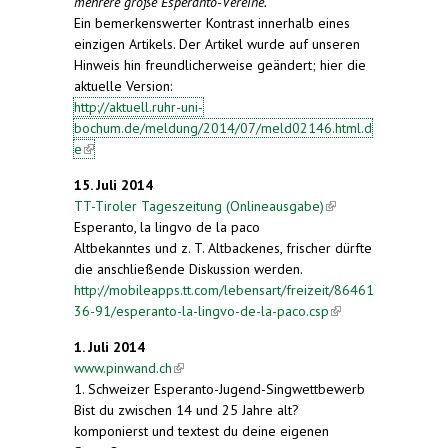
mehrere große Esperanto-Vereine.
"
Ein bemerkenswerter Kontrast innerhalb eines
einzigen Artikels. Der Artikel wurde auf unseren
Hinweis hin freundlicherweise geändert; hier die
aktuelle Version:
http://aktuell.ruhr-uni-
bochum.de/meldung/2014/07/meld02146.html.d
e
(link is external)
15. Juli 2014
TT-Tiroler Tageszeitung (Onlineausgabe)
(link is
Esperanto, la lingvo de la paco
external)
Altbekanntes und z. T. Altbackenes, frischer dürfte
die anschließende Diskussion werden.
http://mobileapps.tt.com/lebensart/freizeit/86461
36-91/esperanto-la-lingvo-de-la-paco.csp
(link is
external)
1. Juli 2014
www.pinwand.ch
(link is external)
1. Schweizer Esperanto-Jugend-Singwettbewerb
Bist du zwischen 14 und 25 Jahre alt?
komponierst und textest du deine eigenen