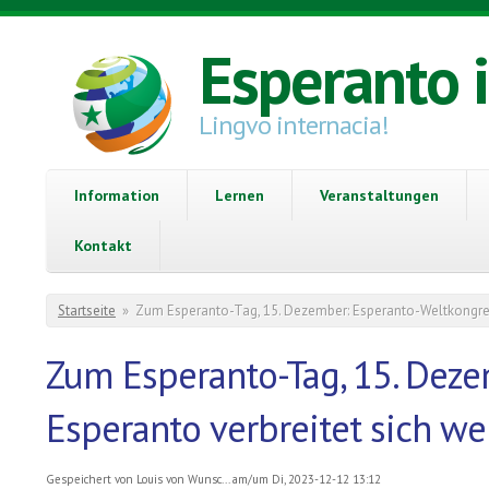
Direkt zum Inhalt
Esperanto 
Lingvo internacia!
Information
Lernen
Veranstaltungen
Kontakt
Sie sind hier
Startseite
»
Zum Esperanto-Tag, 15. Dezember: Esperanto-Weltkongress
Zum Esperanto-Tag, 15. Deze
Esperanto verbreitet sich we
Gespeichert von
Louis von Wunsc...
am/um Di, 2023-12-12 13:12