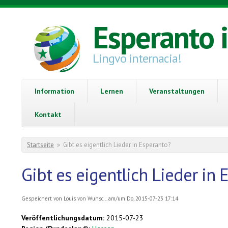
Direkt zum Inhalt
Esperanto 
Lingvo internacia!
Information
Lernen
Veranstaltungen
Kontakt
Sie sind hier
Startseite
»
Gibt es eigentlich Lieder in Esperanto?
Gibt es eigentlich Lieder in 
Gespeichert von
Louis von Wunsc...
am/um Do, 2015-07-23 17:14
Veröffentlichungsdatum:
2015-07-23