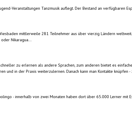
to-Jugend-Veranstaltungen Tanzmusik auflegt. Der Bestand an verfügbaren E
iesbaden mittlerweile 281 Teilnehmer aus über vierzig Ländern weltweit. V
 oder Nikaragua...
us schneller zu erlernen als andere Sprachen, zum anderen bietet es einfac
ren und in der Praxis weiterzulernen. Danach kann man Kontakte knüpfen - z
Duolingo - innerhalb von zwei Monaten haben dort über 65.000 Lerner mit 
nk is external)