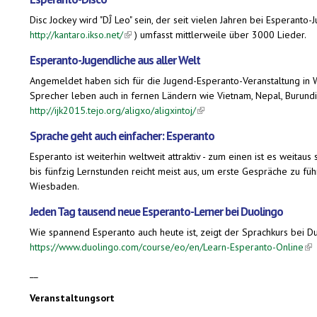
Disc Jockey wird "DĴ Leo" sein, der seit vielen Jahren bei Esperan
http://kantaro.ikso.net/
(link is external)
) umfasst mittlerweile über 3000 Lieder.
Esperanto-Jugendliche aus aller Welt
Angemeldet haben sich für die Jugend-Esperanto-Veranstaltung in W
Sprecher leben auch in fernen Ländern wie Vietnam, Nepal, Burundi
http://ijk2015.tejo.org/aligxo/aligxintoj/
(link is external)
Sprache geht auch einfacher: Esperanto
Esperanto ist weiterhin weltweit attraktiv - zum einen ist es weita
bis fünfzig Lernstunden reicht meist aus, um erste Gespräche zu füh
Wiesbaden.
Jeden Tag tausend neue Esperanto-Lerner bei Duolingo
Wie spannend Esperanto auch heute ist, zeigt der Sprachkurs bei 
https://www.duolingo.com/course/eo/en/Learn-Esperanto-Online
(li
__
Veranstaltungsort