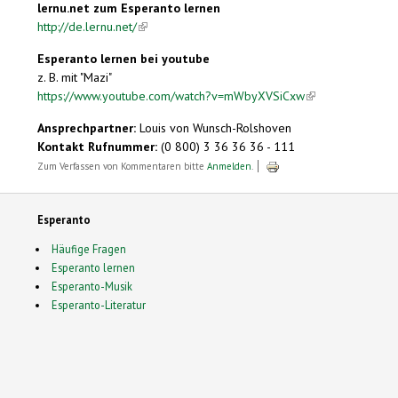
lernu.net zum Esperanto lernen
http://de.lernu.net/
(link is external)
Esperanto lernen bei youtube
z. B. mit "Mazi"
https://www.youtube.com/watch?v=mWbyXVSiCxw
(link is external)
Ansprechpartner:
Louis von Wunsch-Rolshoven
Kontakt Rufnummer:
(0 800) 3 36 36 36 - 111
Zum Verfassen von Kommentaren bitte
Anmelden
.
Esperanto
Häufige Fragen
Esperanto lernen
Esperanto-Musik
Esperanto-Literatur