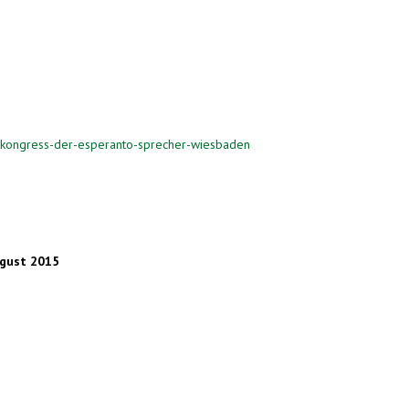
ltkongress-der-esperanto-sprecher-wiesbaden
ugust 2015
nk is external)