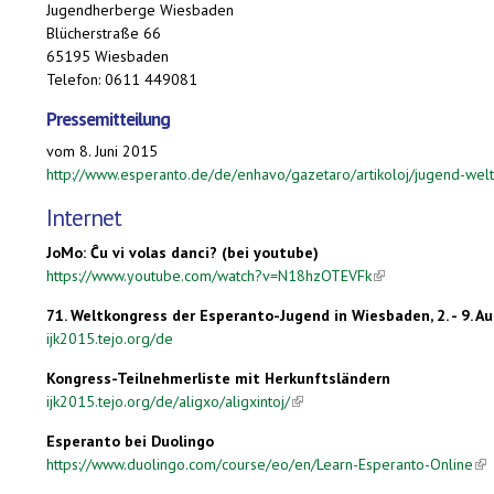
Jugendherberge Wiesbaden
Blücherstraße 66
65195
Wiesbaden
Telefon:
0611 449081
Pressemitteilung
vom 8. Juni 2015
http://www.esperanto.de/de/enhavo/gazetaro/artikoloj/jugend-we
Internet
JoMo: Ĉu vi volas danci? (bei youtube)
https://www.youtube.com/watch?v=N18hzOTEVFk
(link is external)
71. Weltkongress der Esperanto-Jugend in Wiesbaden, 2. - 9. A
ijk2015.tejo.org/de
Kongress-Teilnehmerliste mit Herkunftsländern
ijk2015.tejo.org/de/aligxo/aligxintoj/
(link is external)
Esperanto bei Duolingo
https://www.duolingo.com/course/eo/en/Learn-Esperanto-Online
(li