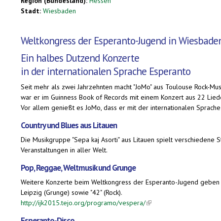
Region (Bundesland):
Hessen
Stadt:
Wiesbaden
Weltkongress der Esperanto-Jugend in Wiesbade
Ein halbes Dutzend Konzerte
in der internationalen Sprache Esperanto
Seit mehr als zwei Jahrzehnten macht "JoMo" aus Toulouse Rock-Musik
war er im Guinness Book of Records mit einem Konzert aus 22 Lied
Vor allem genießt es JoMo, dass er mit der internationalen Sprac
Country und Blues aus Litauen
Die Musikgruppe "Sepa kaj Asorti" aus Litauen spielt verschiedene St
Veranstaltungen in aller Welt.
Pop, Reggae, Weltmusik und Grunge
Weitere Konzerte beim Weltkongress der Esperanto-Jugend geben "Ini
Leipzig (Grunge) sowie "42" (Rock).
http://ijk2015.tejo.org/programo/vespera/
(link is external)
Esperanto-Disco