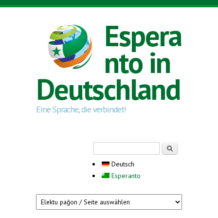
Direkt zum Inhalt
Espera
nto in
Deutschland
Eine Sprache, die verbindet!
Suchformular
Suche
Deutsch
Esperanto