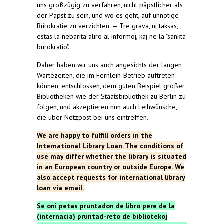
uns großzügig zu verfahren, nicht päpstlicher als
der Papst zu sein, und wo es geht, auf unnötige
Bürokratie zu verzichten. — Tre grava, ni taksas,
estas la nebarita aliro al informoj, kaj ne la "sankta
burokratio".
Daher haben wir uns auch angesichts der langen
Wartezeiten, die im Fernleih-Betrieb auftreten
können, entschlossen, dem guten Beispiel großer
Bibliotheken wie der Staatsbibliothek zu Berlin zu
folgen, und akzeptieren nun auch Leihwünsche,
die über Netzpost bei uns eintreffen.
We
are
happy
to
fulfill
orders
in
the
International Library
Loan
.
The
conditions
of
use
may
differ
whether
the
library
is
situated
in an European
country
or
outside
Europe.
We
also
accept
requests
for
international
library
loan
via
email
.
Se
oni
petas
pruntadon
de
libro
pere
de
la
(
internacia
)
pruntad-reto
de
bibliotekoj