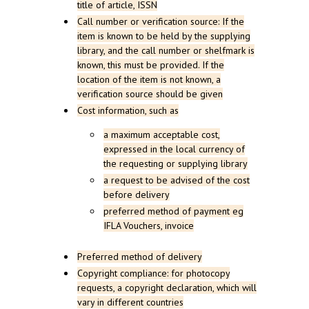
title
of
article
, ISSN
Call
number
or
verification
source
:
If
the
item
is
known
to
be
held
by
the
supplying
library
, and
the
call
number
or
shelfmark
is
known
,
this
must
be
provided
.
If
the
location
of
the
item
is
not
known
, a
verification
source
should
be
given
Cost
information
, such
as
a
maximum
acceptable
cost
,
expressed
in
the
local
currency
of
the
requesting
or
supplying
library
a
request
to
be
advised
of
the
cost
before
delivery
preferred
method
of
payment
eg
IFLA Vouchers,
invoice
Preferred
method
of
delivery
Copyright
compliance
:
for
photocopy
requests
, a
copyright
declaration
,
which
will
vary
in different
countries