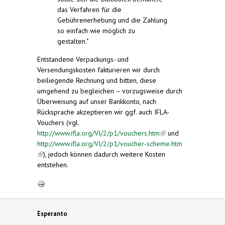
das Verfahren für die
Gebührenerhebung und die Zahlung
so einfach wie möglich zu
gestalten."
Entstandene Verpackungs- und
Versendungskosten fakturieren wir durch
beiliegende Rechnung und bitten, diese
umgehend zu begleichen – vorzugsweise durch
Überweisung auf unser Bankkonto, nach
Rücksprache akzeptieren wir ggf. auch IFLA-
Vouchers (vgl.
http://www.ifla.org/VI/2/p1/vouchers.htm
(link is
und
http://www.ifla.org/VI/2/p1/voucher-scheme.htm
external)
(link is external)
), jedoch können dadurch weitere Kosten
entstehen.
Esperanto