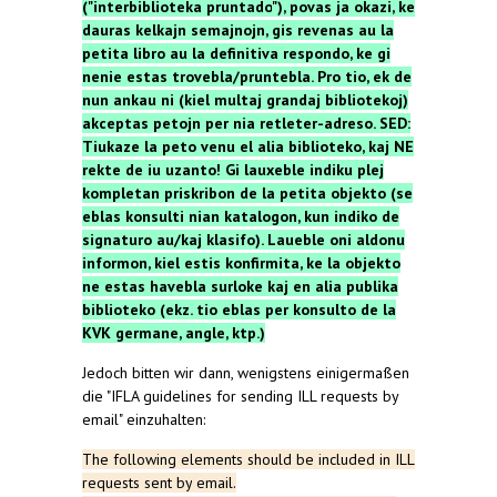
("
interbiblioteka
pruntado
"),
povas
ja
okazi
,
ke
dauras
kelkajn
semajnojn
,
gis
revenas
au
la
petita
libro
au
la
definitiva
respondo
,
ke
gi
nenie
estas
trovebla
/
pruntebla
. Pro
tio
,
ek
de
nun
ankau
ni
(
kiel
multaj
grandaj
bibliotekoj
)
akceptas
petojn
per
nia
retleter-adreso
. SED:
Tiukaze
la
peto
venu
el
alia
biblioteko
,
kaj
NE
rekte
de
iu
uzanto
!
Gi
lauxeble
indiku
plej
kompletan
priskribon
de
la
petita
objekto
(
se
eblas
konsulti
nian
katalogon
,
kun
indiko
de
signaturo
au/
kaj
klasifo
).
Laueble
oni
aldonu
informon
,
kiel
estis
konfirmita
,
ke
la
objekto
ne
estas
havebla
surloke
kaj
en
alia
publika
biblioteko
(
ekz
.
tio
eblas
per
konsulto
de
la
KVK
germane
, angle,
ktp
.)
Jedoch bitten wir dann, wenigstens einigermaßen
die "IFLA guidelines for sending ILL requests by
email" einzuhalten:
The
following
elements
should
be
included
in ILL
requests
sent
by
email
.