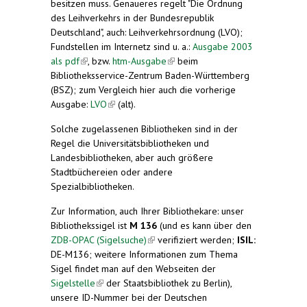
besitzen muss. Genaueres regelt "Die Ordnung
des Leihverkehrs in der Bundesrepublik
Deutschland", auch: Leihverkehrsordnung (LVO);
Fundstellen im Internetz sind u. a.:
Ausgabe 2003
als pdf
(link is external)
, bzw.
htm-Ausgabe
(link is external)
beim
Bibliotheksservice-Zentrum Baden-Württemberg
(BSZ); zum Vergleich hier auch die vorherige
Ausgabe:
LVO
(link is external)
(alt).
Solche zugelassenen Bibliotheken sind in der
Regel die Universitätsbibliotheken und
Landesbibliotheken, aber auch größere
Stadtbüchereien oder andere
Spezialbibliotheken.
Zur Information, auch Ihrer Bibliothekare: unser
Bibliothekssigel ist
M 136
(und es kann über den
ZDB-OPAC (Sigelsuche)
(link is external)
verifiziert werden;
ISIL:
DE-M136; weitere Informationen zum Thema
Sigel findet man auf den Webseiten der
Sigelstelle
(link is external)
der Staatsbibliothek zu Berlin),
unsere ID-Nummer bei der Deutschen