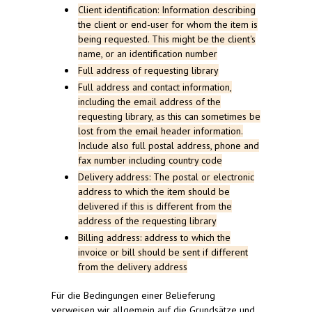
Client
identification
: Information
describing
the
client
or
end-user
for
whom
the
item
is
being
requested
.
This
might
be
the
client's
name
,
or
an
identification
number
Full
address
of
requesting
library
Full
address
and
contact
information
,
including
the
email
address
of
the
requesting
library
,
as
this
can
sometimes
be
lost from
the
email
header
information
.
Include
also
full
postal
address
,
phone
and
fax
number
including
country
code
Delivery
address
:
The
postal
or
electronic
address
to
which
the
item
should
be
delivered
if
this
is
different from
the
address
of
the
requesting
library
Billing
address
:
address
to
which
the
invoice
or
bill
should
be
sent
if
different
from
the
delivery
address
Für die Bedingungen einer Belieferung
verweisen wir allgemein auf die Grundsätze und