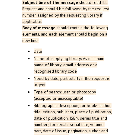
Subject
line
of
the
message
should
read
ILL
Request
and
should
be
followed
by
the
request
number
assigned
by
the
requesting
library
if
applicable
.
Body
of
message
should
contain
the
following
elements
, and
each
element
should
begin
on
a
new
line
.
Date
Name
of
supplying
library
: As
minimum
name
of
library
,
email
address
or
a
recognised
library
code
Need
by
date,
particularly
if
the
request
is
urgent
Type
of
search
:
loan
or
photocopy
(
accepted
or
unacceptable
)
Bibliographic
description
,
for
books
:
author
,
title,
edition
,
publisher
,
place
of
publication
,
date
of
publication
, ISBN,
series
title and
number
;
for
serials
:
serial
title,
volume
,
part
, date
of
issue
,
pagination
,
author
and