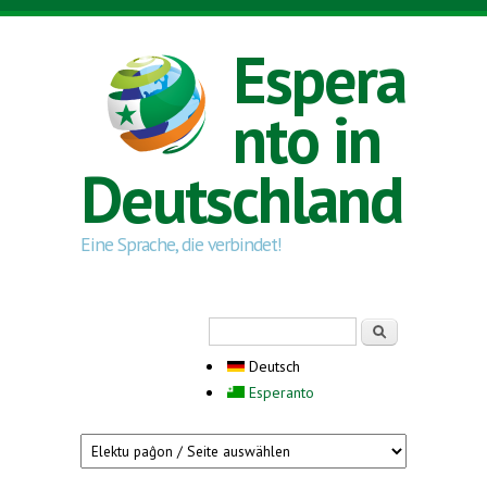
Direkt zum Inhalt
Espera
nto in
Deutschland
Eine Sprache, die verbindet!
Suchformular
Suche
Deutsch
Esperanto