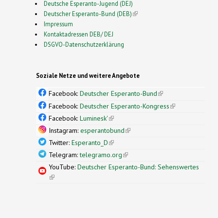
Deutsche Esperanto-Jugend (DEJ)
Deutscher Esperanto-Bund (DEB)
(link is external)
Impressum
Kontaktadressen DEB/ DEJ
DSGVO-Datenschutzerklärung
Soziale Netze und weitere Angebote
Facebook:
Deutscher Esperanto-Bund
(link is
external)
Facebook:
Deutscher Esperanto-Kongress
(link is
external)
Facebook:
Luminesk'
(link is external)
Instagram:
esperantobund
(link is external)
Twitter:
Esperanto_D
(link is external)
Telegram:
telegramo.org
(link is external)
YouTube:
Deutscher Esperanto-Bund: Sehenswertes
(link is external)