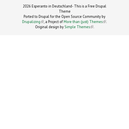
2026 Esperanto in Deutschland- This is a Free Drupal
Theme
Ported to Drupal for the Open Source Community by
Drupalizing
(link is external)
, a Project of
More than (just) Themes
(link is
.
Original design by
Simple Themes
.
(link is
external)
external)