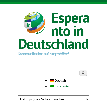
Direkt zum Inhalt
Espera
nto in
Deutschland
Kommunikation auf Augenhöhe!
Suchformular
Suche
Deutsch
Esperanto