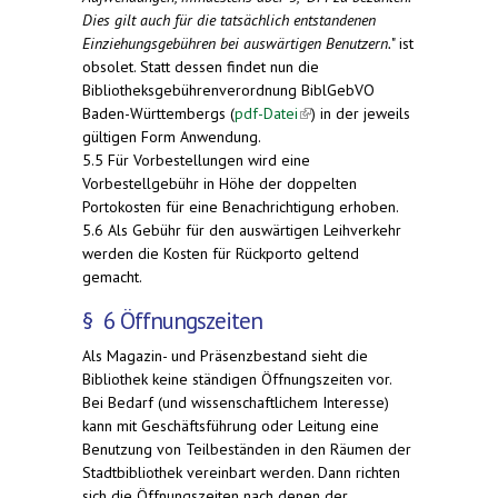
Dies gilt auch für die tatsächlich entstandenen
Einziehungsgebühren bei auswärtigen Benutzern.
" ist
obsolet. Statt dessen findet nun die
Bibliotheksgebührenverordnung BiblGebVO
Baden-Württembergs (
pdf-Datei
(link is external)
) in der jeweils
gültigen Form Anwendung.
5.5 Für Vorbestellungen wird eine
Vorbestellgebühr in Höhe der doppelten
Portokosten für eine Benachrichtigung erhoben.
5.6 Als Gebühr für den auswärtigen Leihverkehr
werden die Kosten für Rückporto geltend
gemacht.
§ 6 Öffnungszeiten
Als Magazin- und Präsenzbestand sieht die
Bibliothek keine ständigen Öffnungszeiten vor.
Bei Bedarf (und wissenschaftlichem Interesse)
kann mit Geschäftsführung oder Leitung eine
Benutzung von Teilbeständen in den Räumen der
Stadtbibliothek vereinbart werden. Dann richten
sich die Öffnungszeiten nach denen der