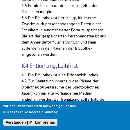
3.5 Fernleihe ist nach den hierfür geltenden
Richtlinien möglich.
3.6 Die Bibliothek ist berechtigt, für interne
Zwecke auch personenbezogene Daten eines
Entleihers in automatisierter Form zu speichern.
Die Art der gespeicherten Personendaten ist aus
dem Anmeldeformular ersichtlich und kann
außerdem in den Räumen der Bibliothek
eingesehen werden.
K4 Entleihung, Leihfrist
4.1 Die Bibliothek ist eine Präsenzbibliothek.
4.2 Zur Benutzung innerhalb der Räume der
Bibliothek (Arbeitsräume der Stadtbibliothek
Aalen) können alle vorhandenen Medien
entliehen werden. Zur Benutzung außerhalb der
Bibliothek können grundsätzlich nicht entliehen
Wir benutzen technisch notwendige Cookies.
werden
Ni uzas teknike necesajn kuketojn.
a) Einzelexemplare (Unikate), die bis 1939
Verstanden | Mi komprenas
erschienen sind,
b) besonders gekennzeichnete Medien (wie