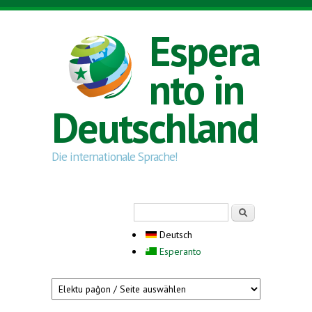
Direkt zum Inhalt
Espera
nto in
Deutschland
Die internationale Sprache!
Suchformular
Suche
Deutsch
Esperanto