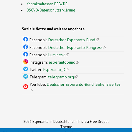
Kontaktadressen DEB/ DEJ
DSGVO-Datenschutzerklärung
Soziale Netze und weitere Angebote
Facebook:
Deutscher Esperanto-Bund
(link is
external)
Facebook:
Deutscher Esperanto-Kongress
(link is
external)
Facebook:
Luminesk'
(link is external)
Instagram:
esperantobund
(link is external)
Twitter:
Esperanto_D
(link is external)
Telegram:
telegramo.org
(link is external)
YouTube:
Deutscher Esperanto-Bund: Sehenswertes
(link is external)
2026 Esperanto in Deutschland- This is a Free Drupal
Theme
Ported to Drupal for the Open Source Community by