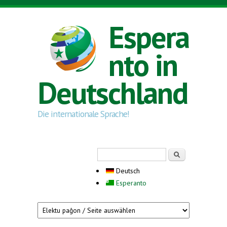
Direkt zum Inhalt
Espera
nto in
Deutschland
Die internationale Sprache!
Suchformular
Suche
Deutsch
Esperanto