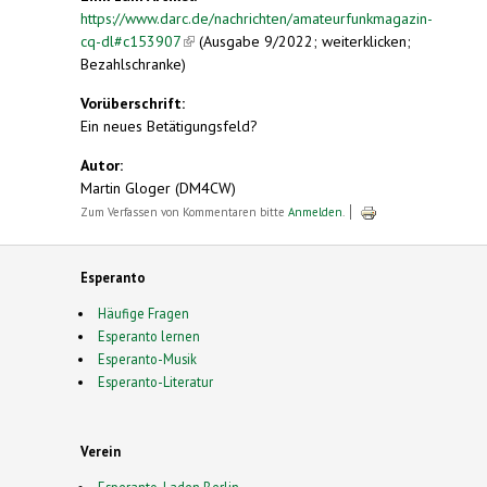
https://www.darc.de/nachrichten/amateurfunkmagazin-
cq-dl#c153907
(link is external)
(Ausgabe 9/2022; weiterklicken;
Bezahlschranke)
Vorüberschrift:
Ein neues Betätigungsfeld?
Autor:
Martin Gloger (DM4CW)
Zum Verfassen von Kommentaren bitte
Anmelden
.
Esperanto
Häufige Fragen
Esperanto lernen
Esperanto-Musik
Esperanto-Literatur
Verein
Esperanto-Laden Berlin