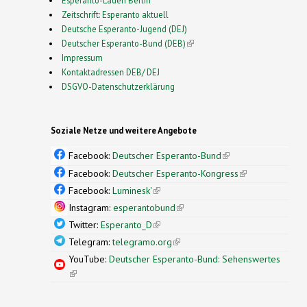
Zeitschrift: Esperanto aktuell
Deutsche Esperanto-Jugend (DEJ)
Deutscher Esperanto-Bund (DEB)
(link is external)
Impressum
Kontaktadressen DEB/ DEJ
DSGVO-Datenschutzerklärung
Soziale Netze und weitere Angebote
Facebook:
Deutscher Esperanto-Bund
(link is
external)
Facebook:
Deutscher Esperanto-Kongress
(link is
external)
Facebook:
Luminesk'
(link is external)
Instagram:
esperantobund
(link is external)
Twitter:
Esperanto_D
(link is external)
Telegram:
telegramo.org
(link is external)
YouTube:
Deutscher Esperanto-Bund: Sehenswertes
(link is external)