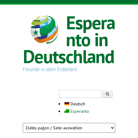
Direkt zum Inhalt
Espera
nto in
Deutschland
Freunde in allen Erdteilen!
Suchformular
Suche
Deutsch
Esperanto