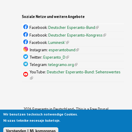
Soziale Netze und weitere Angebote
Facebook:
Deutscher Esperanto-Bund
(link is
external)
Facebook:
Deutscher Esperanto-Kongress
(link is
external)
Facebook:
Luminesk'
(link is external)
Instagram:
esperantobund
(link is external)
Twitter:
Esperanto_D
(link is external)
Telegram:
telegramo.org
(link is external)
YouTube:
Deutscher Esperanto-Bund: Sehenswertes
(link is external)
2026 Esperanto in Deutschland- This is a Free Drupal
Wir benutzen technisch notwendige Cookies.
Theme
Ported to Drupal for the Open Source Community by
Ni uzas teknike necesajn kuketojn.
Drupalizing
(link is external)
, a Project of
More than (just) Themes
(link is
.
Original design by
Simple Themes
.
(link is
external)
Verstanden | Mi komprenas