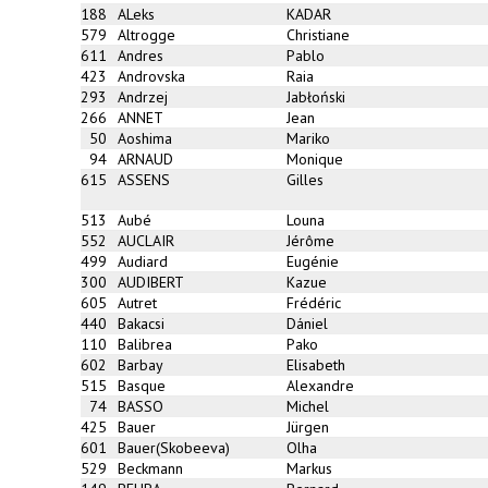
188
ALeks
KADAR
579
Altrogge
Christiane
611
Andres
Pablo
423
Androvska
Raia
293
Andrzej
Jabłoński
266
ANNET
Jean
50
Aoshima
Mariko
94
ARNAUD
Monique
615
ASSENS
Gilles
513
Aubé
Louna
552
AUCLAIR
Jérôme
499
Audiard
Eugénie
300
AUDIBERT
Kazue
605
Autret
Frédéric
440
Bakacsi
Dániel
110
Balibrea
Pako
602
Barbay
Elisabeth
515
Basque
Alexandre
74
BASSO
Michel
425
Bauer
Jürgen
601
Bauer(Skobeeva)
Olha
529
Beckmann
Markus