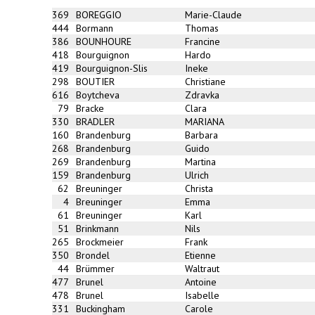
369
BOREGGIO
Marie-Claude
444
Bormann
Thomas
386
BOUNHOURE
Francine
418
Bourguignon
Hardo
419
Bourguignon-Slis
Ineke
298
BOUTIER
Christiane
616
Boytcheva
Zdravka
79
Bracke
Clara
330
BRADLER
MARIANA
160
Brandenburg
Barbara
268
Brandenburg
Guido
269
Brandenburg
Martina
159
Brandenburg
Ulrich
62
Breuninger
Christa
4
Breuninger
Emma
61
Breuninger
Karl
51
Brinkmann
Nils
265
Brockmeier
Frank
350
Brondel
Etienne
44
Brümmer
Waltraut
477
Brunel
Antoine
478
Brunel
Isabelle
331
Buckingham
Carole