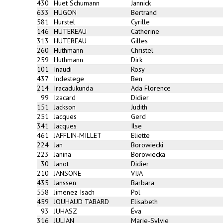
430
Huet Schumann
Jannick
633
HUGON
Bertrand
581
Hurstel
Cyrille
146
HUTEREAU
Catherine
313
HUTEREAU
Gilles
260
Huthmann
Christel
259
Huthmann
Dirk
101
Inaudi
Rosy
437
Indestege
Ben
214
Iracadukunda
Ada Florence
99
Izacard
Didier
151
Jackson
Judith
251
Jacques
Gerd
341
Jacques
Ilse
461
JAFFLIN-MILLET
Eliette
224
Jan
Borowiecki
223
Janina
Borowiecka
30
Janot
Didier
210
JANSONE
VIJA
435
Janssen
Barbara
558
Jimenez Isach
Pol
459
JOUHAUD TABARD
Elisabeth
93
JUHASZ
Éva
316
JULIAN
Marie-Sylvie