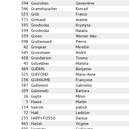
294
Gourichon
Geneviève
546
Gramelspacher
Konrad
533
Grilli
Franco
371
Grimaud
Jeanne
393
Grochocka
Krystyna
394
Grochocka
Natalia
539
Groen
Werner Aiko
598
Grollemund
Pierre
42
Grosjean
Mireille
545
Grossmann
André
438
Grundström
Tuomo
45
Gstoettner
Martina
489
GUÉRIN
Benjamin
525
GUFFOND
Marie-Anne
238
GUIHAUME
Françoise
387
Guillemot
Gabrielle
109
Gulminelli
Barbara
26
Gupta
Milon
3
Haase
Martin
114
haerick
patrick
72
Hakl
Ladislav
233
HAPPI-FOSSO
Denise
465
Harlet
Virginie
503
Harmide
Guillaume