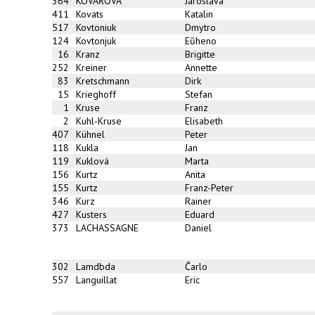
364
KOVÁŘOVÁ
Jaroslava
411
Kovats
Katalin
517
Kovtoniuk
Dmytro
124
Kovtonjuk
Eŭheno
16
Kranz
Brigitte
252
Kreiner
Annette
83
Kretschmann
Dirk
15
Krieghoff
Stefan
1
Kruse
Franz
2
Kuhl-Kruse
Elisabeth
407
Kühnel
Peter
118
Kukla
Jan
119
Kuklová
Marta
156
Kurtz
Anita
155
Kurtz
Franz-Peter
346
Kurz
Rainer
427
Kusters
Eduard
373
LACHASSAGNE
Daniel
302
Lamdbda
Ĉarlo
557
Languillat
Eric