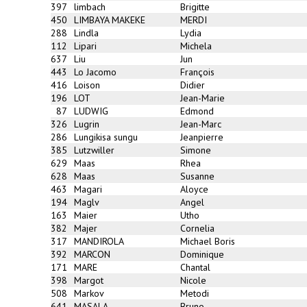
397
limbach
Brigitte
450
LIMBAYA MAKEKE
MERDI
288
Lindla
Lydia
112
Lipari
Michela
637
Liu
Jun
443
Lo Jacomo
François
416
Loison
Didier
196
LOT
Jean-Marie
87
LUDWIG
Edmond
326
Lugrin
Jean-Marc
286
Lungikisa sungu
Jeanpierre
385
Lutzwiller
Simone
629
Maas
Rhea
628
Maas
Susanne
463
Magari
Aloyce
194
Maglv
Angel
163
Maier
Utho
382
Majer
Cornelia
317
MANDIROLA
Michael Boris
392
MARCON
Dominique
171
MARE
Chantal
398
Margot
Nicole
508
Markov
Metodi
641
MASALA
Bruno