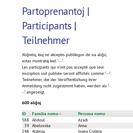
Partoprenantoj |
Participants |
Teilnehmer
Aliĝintoj, kiuj ne akceptis publikigon de sia aliĝo,
estas montrataj kiel "---".
Les participants qui n'ont pas accepté que leur
inscription soit publiée seront affichés comme "---".
Teilnehmer, die der Veröffentlichung ihrer
Anmeldung nicht zugestimmt haben, werden als "-
--" angezeigt.
600 aliĝoj
ID
Familia nomo
Persona nomo
588
Abdoul
Azadi
39
Abelovska
Anna
248
Aldesiu
Ioana Cristina