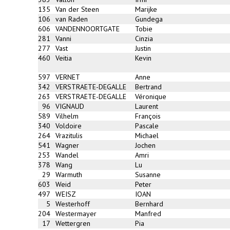
135
Van der Steen
Marijke
106
van Raden
Gundega
606
VANDENNOORTGATE
Tobie
281
Vanni
Cinzia
277
Vast
Justin
460
Veitia
Kevin
597
VERNET
Anne
342
VERSTRAETE-DEGALLE
Bertrand
263
VERSTRAETE-DEGALLE
Véronique
96
VIGNAUD
Laurent
589
Vilhelm
François
340
Voldoire
Pascale
264
Vrazitulis
Michael
541
Wagner
Jochen
253
Wandel
Amri
378
Wang
Lu
29
Warmuth
Susanne
603
Weid
Peter
497
WEISZ
IOAN
5
Westerhoff
Bernhard
204
Westermayer
Manfred
17
Wettergren
Pia