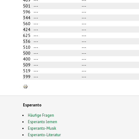
501
---
---
596
---
---
344
---
---
560
---
---
424
---
---
625
---
---
536
---
---
510
---
---
500
---
---
400
---
---
509
---
---
519
---
---
399
---
---
Esperanto
Häufige Fragen
Esperanto lernen
Esperanto-Musik
Esperanto-Literatur