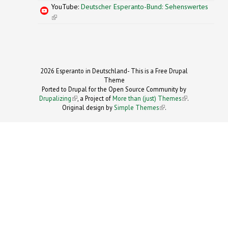
YouTube:
Deutscher Esperanto-Bund: Sehenswertes
(link is external)
2026 Esperanto in Deutschland- This is a Free Drupal
Theme
Ported to Drupal for the Open Source Community by
Drupalizing
(link is external)
, a Project of
More than (just) Themes
(link is
.
Original design by
Simple Themes
.
(link is
external)
external)