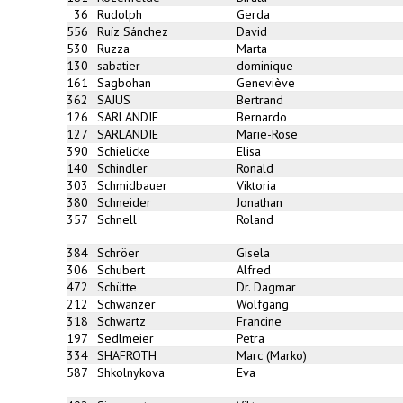
36
Rudolph
Gerda
556
Ruíz Sánchez
David
530
Ruzza
Marta
130
sabatier
dominique
161
Sagbohan
Geneviève
362
SAJUS
Bertrand
126
SARLANDIE
Bernardo
127
SARLANDIE
Marie-Rose
390
Schielicke
Elisa
140
Schindler
Ronald
303
Schmidbauer
Viktoria
380
Schneider
Jonathan
357
Schnell
Roland
384
Schröer
Gisela
306
Schubert
Alfred
472
Schütte
Dr. Dagmar
212
Schwanzer
Wolfgang
318
Schwartz
Francine
197
Sedlmeier
Petra
334
SHAFROTH
Marc (Marko)
587
Shkolnykova
Eva