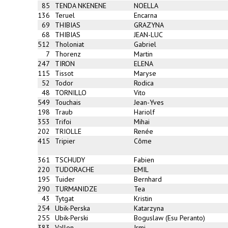
85
TENDA NKENENE
NOELLA
136
Teruel
Encarna
69
THIBIAS
GRAZYNA
68
THIBIAS
JEAN-LUC
512
Tholoniat
Gabriel
7
Thorenz
Martin
247
TIRON
ELENA
115
Tissot
Maryse
52
Todor
Rodica
48
TORNILLO
Vito
549
Touchais
Jean-Yves
198
Traub
Hariolf
353
Trifoi
Mihai
202
TRIOLLE
Renée
415
Tripier
Côme
361
TSCHUDY
Fabien
220
TUDORACHE
EMIL
195
Tuider
Bernhard
290
TURMANIDZE
Tea
43
Tytgat
Kristin
254
Ubik-Perska
Katarzyna
255
Ubik-Perski
Boguslaw (Esu Peranto)
383
Vallon
Irmi