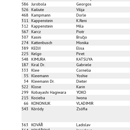
586
Jurobola
Georgos
526
Kailiute
Vilija
468
Kampmann
Dorle
311
Kappenstein
K.Reni
312
Kappenstein
Mila
567
Karcz
Piotr
307
Kasini
Bruĉjo
274
Kattenbusch
Monika
389
KEDJI
Elisa
225
Kelgo
Piret
548
KIMURA
KATSUYA
187
Kiral Dr.
Gabriele
333
Klee
Cornelia
35
Kleemann
Yoshie
34
Kleemann Dr.
Dieter
522
Klose
Karin
299
Kobayashi Hagiwara
YOKO
215
Kocieba
Iwona
66
KONONIUK
VLADIMIR
543
Kóródy
Zsófia
363
KOVÁŘ
Ladislav