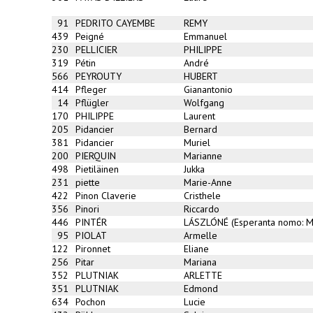
91
PEDRITO CAYEMBE
REMY
439
Peigné
Emmanuel
230
PELLICIER
PHILIPPE
319
Pétin
André
566
PEYROUTY
HUBERT
414
Pfleger
Gianantonio
14
Pflügler
Wolfgang
170
PHILIPPE
Laurent
205
Pidancier
Bernard
381
Pidancier
Muriel
200
PIERQUIN
Marianne
498
Pietiläinen
Jukka
231
piette
Marie-Anne
422
Pinon Claverie
Cristhele
356
Pinori
Riccardo
446
PINTÉR
LÁSZLÓNÉ (Esperanta nomo: 
95
PIOLAT
Armelle
122
Pironnet
Eliane
256
Pitar
Mariana
352
PLUTNIAK
ARLETTE
351
PLUTNIAK
Edmond
634
Pochon
Lucie