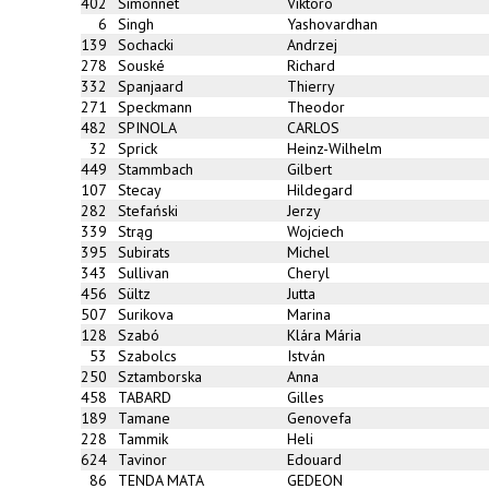
402
Simonnet
Viktoro
6
Singh
Yashovardhan
139
Sochacki
Andrzej
278
Souské
Richard
332
Spanjaard
Thierry
271
Speckmann
Theodor
482
SPINOLA
CARLOS
32
Sprick
Heinz-Wilhelm
449
Stammbach
Gilbert
107
Stecay
Hildegard
282
Stefański
Jerzy
339
Strąg
Wojciech
395
Subirats
Michel
343
Sullivan
Cheryl
456
Sültz
Jutta
507
Surikova
Marina
128
Szabó
Klára Mária
53
Szabolcs
István
250
Sztamborska
Anna
458
TABARD
Gilles
189
Tamane
Genovefa
228
Tammik
Heli
624
Tavinor
Edouard
86
TENDA MATA
GEDEON