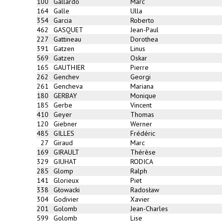
100
Gallardo
Marc
164
Galle
Ulla
354
Garcia
Roberto
462
GASQUET
Jean-Paul
227
Gattineau
Dorothea
391
Gatzen
Linus
569
Gatzen
Oskar
165
GAUTHIER
Pierre
262
Genchev
Georgi
261
Gencheva
Mariana
180
GERBAY
Monique
185
Gerbe
Vincent
410
Geyer
Thomas
120
Giebner
Werner
485
GILLES
Frédéric
27
Giraud
Marc
169
GIRAULT
Thérèse
329
GIUHAT
RODICA
285
Glomp
Ralph
141
Glorieux
Piet
338
Głowacki
Radosław
304
Godivier
Xavier
201
Golomb
Jean-Charles
599
Golomb
Lise