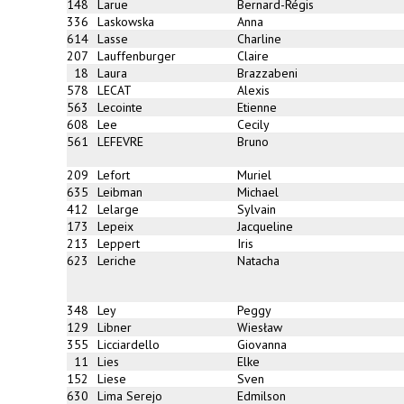
148
Larue
Bernard-Régis
336
Laskowska
Anna
614
Lasse
Charline
207
Lauffenburger
Claire
18
Laura
Brazzabeni
578
LECAT
Alexis
563
Lecointe
Etienne
608
Lee
Cecily
561
LEFEVRE
Bruno
209
Lefort
Muriel
635
Leibman
Michael
412
Lelarge
Sylvain
173
Lepeix
Jacqueline
213
Leppert
Iris
623
Leriche
Natacha
348
Ley
Peggy
129
Libner
Wiesław
355
Licciardello
Giovanna
11
Lies
Elke
152
Liese
Sven
630
Lima Serejo
Edmilson