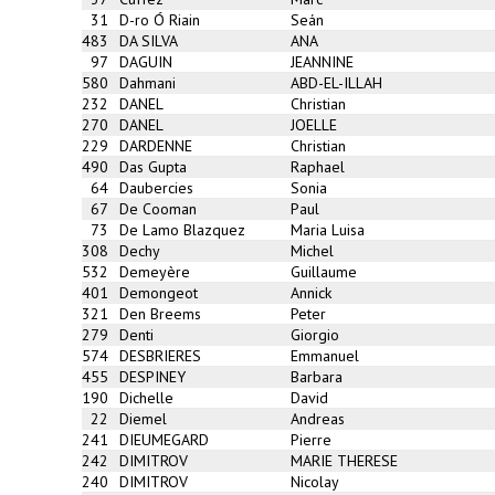
31
D-ro Ó Riain
Seán
483
DA SILVA
ANA
97
DAGUIN
JEANNINE
580
Dahmani
ABD-EL-ILLAH
232
DANEL
Christian
270
DANEL
JOELLE
229
DARDENNE
Christian
490
Das Gupta
Raphael
64
Daubercies
Sonia
67
De Cooman
Paul
73
De Lamo Blazquez
Maria Luisa
308
Dechy
Michel
532
Demeyère
Guillaume
401
Demongeot
Annick
321
Den Breems
Peter
279
Denti
Giorgio
574
DESBRIERES
Emmanuel
455
DESPINEY
Barbara
190
Dichelle
David
22
Diemel
Andreas
241
DIEUMEGARD
Pierre
242
DIMITROV
MARIE THERESE
240
DIMITROV
Nicolay