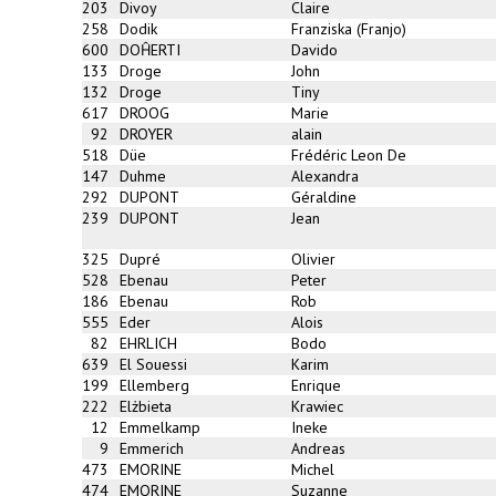
203
Divoy
Claire
258
Dodik
Franziska (Franjo)
600
DOĤERTI
Davido
133
Droge
John
132
Droge
Tiny
617
DROOG
Marie
92
DROYER
alain
518
Düe
Frédéric Leon De
147
Duhme
Alexandra
292
DUPONT
Géraldine
239
DUPONT
Jean
325
Dupré
Olivier
528
Ebenau
Peter
186
Ebenau
Rob
555
Eder
Alois
82
EHRLICH
Bodo
639
El Souessi
Karim
199
Ellemberg
Enrique
222
Elżbieta
Krawiec
12
Emmelkamp
Ineke
9
Emmerich
Andreas
473
EMORINE
Michel
474
EMORINE
Suzanne