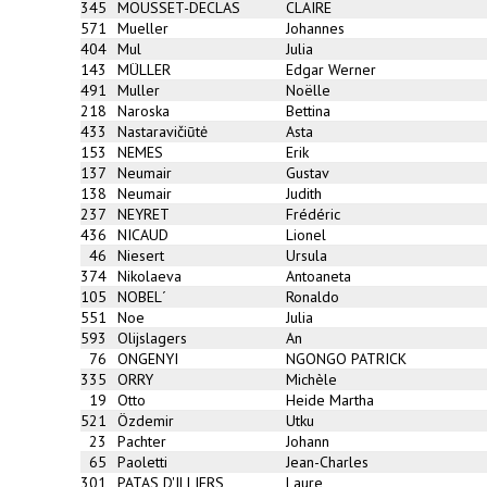
345
MOUSSET-DECLAS
CLAIRE
571
Mueller
Johannes
404
Mul
Julia
143
MÜLLER
Edgar Werner
491
Muller
Noëlle
218
Naroska
Bettina
433
Nastaravičiūtė
Asta
153
NEMES
Erik
137
Neumair
Gustav
138
Neumair
Judith
237
NEYRET
Frédéric
436
NICAUD
Lionel
46
Niesert
Ursula
374
Nikolaeva
Antoaneta
105
NOBEL´
Ronaldo
551
Noe
Julia
593
Olijslagers
An
76
ONGENYI
NGONGO PATRICK
335
ORRY
Michèle
19
Otto
Heide Martha
521
Özdemir
Utku
23
Pachter
Johann
65
Paoletti
Jean-Charles
301
PATAS D'ILLIERS
Laure