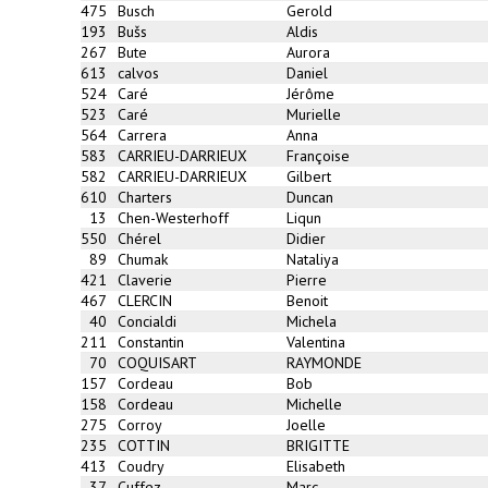
475
Busch
Gerold
193
Bušs
Aldis
267
Bute
Aurora
613
calvos
Daniel
524
Caré
Jérôme
523
Caré
Murielle
564
Carrera
Anna
583
CARRIEU-DARRIEUX
Françoise
582
CARRIEU-DARRIEUX
Gilbert
610
Charters
Duncan
13
Chen-Westerhoff
Liqun
550
Chérel
Didier
89
Chumak
Nataliya
421
Claverie
Pierre
467
CLERCIN
Benoit
40
Concialdi
Michela
211
Constantin
Valentina
70
COQUISART
RAYMONDE
157
Cordeau
Bob
158
Cordeau
Michelle
275
Corroy
Joelle
235
COTTIN
BRIGITTE
413
Coudry
Elisabeth
37
Cuffez
Marc