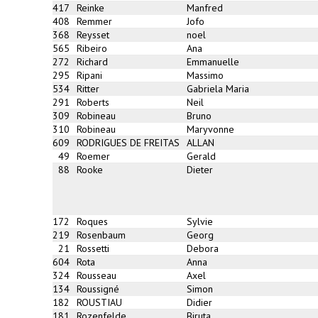
417
Reinke
Manfred
408
Remmer
Jofo
368
Reysset
noel
565
Ribeiro
Ana
272
Richard
Emmanuelle
295
Ripani
Massimo
534
Ritter
Gabriela Maria
291
Roberts
Neil
309
Robineau
Bruno
310
Robineau
Maryvonne
609
RODRIGUES DE FREITAS
ALLAN
49
Roemer
Gerald
88
Rooke
Dieter
172
Roques
Sylvie
219
Rosenbaum
Georg
21
Rossetti
Debora
604
Rota
Anna
324
Rousseau
Axel
134
Roussigné
Simon
182
ROUSTIAU
Didier
181
Rozenfelde
Biruta