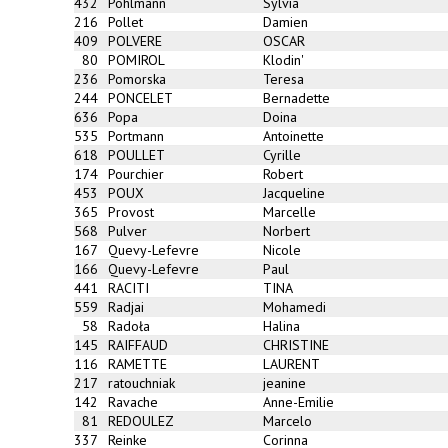
432
Pöhlmann
Sylvia
216
Pollet
Damien
409
POLVERE
OSCAR
80
POMIROL
Klodin'
236
Pomorska
Teresa
244
PONCELET
Bernadette
636
Popa
Doina
535
Portmann
Antoinette
618
POULLET
Cyrille
174
Pourchier
Robert
453
POUX
Jacqueline
365
Provost
Marcelle
568
Pulver
Norbert
167
Quevy-Lefevre
Nicole
166
Quevy-Lefevre
Paul
441
RACITI
TINA
559
Radjai
Mohamedi
58
Radoła
Halina
145
RAIFFAUD
CHRISTINE
116
RAMETTE
LAURENT
217
ratouchniak
jeanine
142
Ravache
Anne-Emilie
81
REDOULEZ
Marcelo
337
Reinke
Corinna