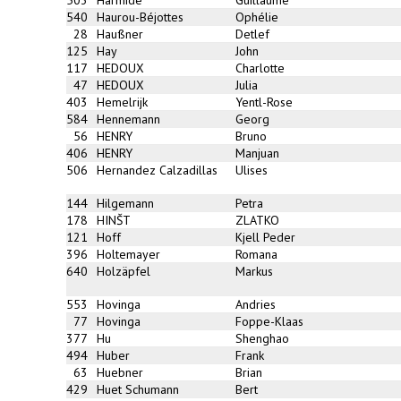
540
Haurou-Béjottes
Ophélie
28
Haußner
Detlef
125
Hay
John
117
HEDOUX
Charlotte
47
HEDOUX
Julia
403
Hemelrijk
Yentl-Rose
584
Hennemann
Georg
56
HENRY
Bruno
406
HENRY
Manjuan
506
Hernandez Calzadillas
Ulises
144
Hilgemann
Petra
178
HINŠT
ZLATKO
121
Hoff
Kjell Peder
396
Holtemayer
Romana
640
Holzäpfel
Markus
553
Hovinga
Andries
77
Hovinga
Foppe-Klaas
377
Hu
Shenghao
494
Huber
Frank
63
Huebner
Brian
429
Huet Schumann
Bert