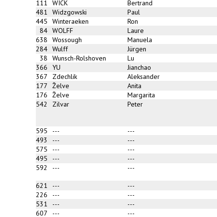
111
WICK
Bertrand
481
Widzgowski
Paul
445
Winteraeken
Ron
84
WOLFF
Laure
638
Wossough
Manuela
284
Wulff
Jürgen
38
Wunsch-Rolshoven
Lu
366
YU
Jianchao
367
Zdechlik
Aleksander
177
Želve
Anita
176
Želve
Margarita
542
Zilvar
Peter
595
---
---
493
---
---
575
---
---
495
---
---
592
---
---
621
---
---
226
---
---
531
---
---
607
---
---