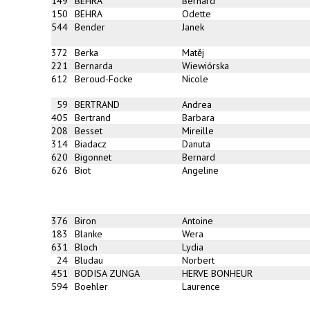
149
BEHRA
Bernard
150
BEHRA
Odette
544
Bender
Janek
372
Berka
Matěj
221
Bernarda
Wiewiórska
612
Beroud-Focke
Nicole
59
BERTRAND
Andrea
405
Bertrand
Barbara
208
Besset
Mireille
314
Biadacz
Danuta
620
Bigonnet
Bernard
626
Biot
Angeline
376
Biron
Antoine
183
Blanke
Wera
631
Bloch
Lydia
24
Bludau
Norbert
451
BODISA ZUNGA
HERVE BONHEUR
594
Boehler
Laurence