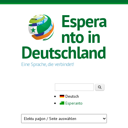
Direkt zum Inhalt
Espera
nto in
Deutschland
Eine Sprache, die verbindet!
Suchformular
Suche
Deutsch
Esperanto