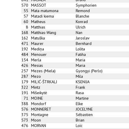
570
MASSOT
Symphorien
55
Mata matumona
Remond
57
Matadi kiema
Blanche
60
Matheus
Konrad
8
Matthias
Ulrich
168
Matthias-Wang
Nan
162
Matuška
Jaroslav
471
Maurer
Bernhard
192
Mediņa
Lolita
484
Menouer
Fatiha
154
Merla
Maria
426
Mesias
Maria
257
Mezes (Miela)
Gyongyi (Perlo)
287
Mezo
Mila
179
MILIĆ-ŠTRKALJ
KSENIJA
322
Mintz
Frank
191
Mišeikytė
Rasa
71
MOINE
Martine
388
Mondorf
Elke
576
MONNERET
JOCELYNE
375
Montagne
Sébastien
573
Moon
Brian
476
MORVAN
Loïc