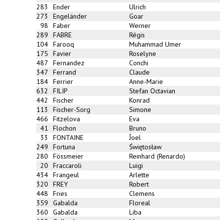
283
Ender
Ulrich
273
Engeländer
Goar
98
Faber
Werner
289
FABRE
Régis
104
Farooq
Muhammad Umer
175
Favier
Roselyne
487
Fernandez
Conchi
347
Ferrand
Claude
184
Ferrier
Anne-Marie
632
FILIP
Stefan Octavian
442
Fischer
Konrad
113
Fischer-Sorg
Simone
466
Fitzelova
Eva
41
Flochon
Bruno
33
FONTAINE
Ĵoel
249
Fortuna
Świętosław
280
Fössmeier
Reinhard (Renardo)
20
Fraccaroli
Luigi
434
Frangeul
Arlette
320
FREY
Robert
448
Fries
Clemens
359
Gabalda
Floreal
360
Gabalda
Liba