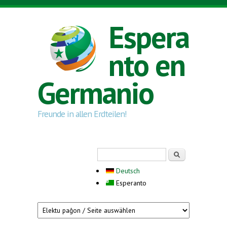
Skip to main content
Espera
nto en
Germanio
Freunde in allen Erdteilen!
Search form
Serĉi
Deutsch
Esperanto