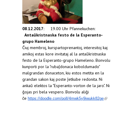
08.12.2017:
19.00 Uhr Pfannekuchen:
Antaŭkristnaska festo de la Esperanto-
grupo Hameleno
Ĉiuj membroj, kurspartoprenantoj, interesitoj kaj
amikoj estas kore invitataj al la antaŭkristnaska
festo de la Esperanto-grupo Hameleno. Bonvolu
kunporti por la "rubaĵdonaca koboldumado"
malgrandan donaceton, kiu estos metita en la
grandan sakon kaj poste ĵetkube redonita. Ni
ankaŭ elektos la "Esperanto-vorton de la jaro". Ni
ĝojas pri bela vespero. Bonvolu aliĝi
ĉe
(link is
https://doodle.com/poll/
4mwk5y9iwukk82ge
external)