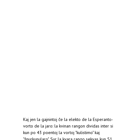
Kaj jen la gajnintoj ĉe la elekto de la Esperanto-
vorto de la jaro: la kvinan rangon dividas inter si
kun po 43 poentoj la vortoj "kulistimo" kaj
"ŝnurkunularo". Sur la kvara rango sekvas kun 51