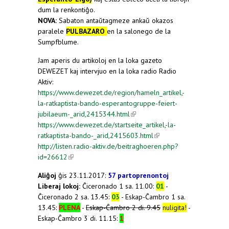
dum la renkontiĝo.
NOVA:
Sabaton antaŭtagmeze ankaŭ okazos
paralele
PULBAZARO
en la salonego de la
Sumpfblume.
Jam aperis du artikoloj en la loka gazeto
DEWEZET kaj intervjuo en la loka radio Radio
Aktiv:
https://www.dewezet.de/region/hameln_artikel,-
la-ratkaptista-bando-esperantogruppe-feiert-
jubilaeum-_arid,2415344.html
(link is external)
https://www.dewezet.de/startseite_artikel,-la-
ratkaptista-bando-_arid,2415603.html
(link is
http://listen.radio-aktiv.de/beitraghoeren.php?
external)
id=26612
(link is external)
Aliĝoj
ĝis 23.11.2017:
57 partoprenontoj
Liberaj lokoj:
Ĉiceronado 1 sa. 11.00:
01
-
Ĉiceronado 2 sa. 13.45:
03
- Eskap-Ĉambro 1 sa.
13.45:
PLENA
-
Eskap-Ĉambro 2 di. 9.45
nuligita!
-
Eskap-Ĉambro 3 di. 11.15:
1