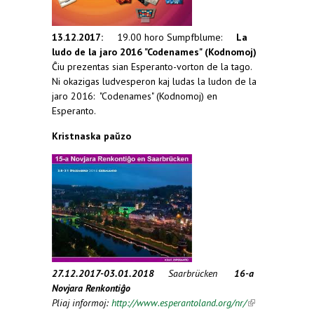
13.12.2017:
19.00 horo Sumpfblume:
La
ludo de la jaro 2016 "Codenames" (Kodnomoj)
Ĉiu prezentas sian Esperanto-vorton de la tago.
Ni okazigas ludvesperon kaj ludas la ludon de la
jaro 2016: "Codenames" (Kodnomoj) en
Esperanto.
Kristnaska paŭzo
27.12.2017-03.01.2018
Saarbrücken
16-a
Novjara Renkontiĝo
Pliaj informoj:
http://www.esperantoland.org/nr/
(link is