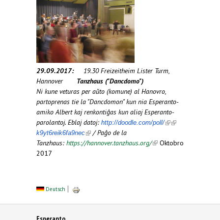
29.09.2017:
19.30 Freizeitheim Lister Turm,
Hannover
Tanzhaus ("Dancdomo")
Ni kune veturas per aŭto (komune) al Hanovro,
partoprenas tie la "Dancdomon" kun nia Esperanto-
amiko Albert kaj renkontiĝas kun aliaj Esperanto-
parolantoj. Eblaj datoj:
(link is
(link is
http://doodle.com/poll/
external)
external)
/ Paĝo de la
(link is external)
k9yt6reik6fa9nec
Tanzhaus:
https://hannover.tanzhaus.org/
(link is
Oktobro
2017
external)
Deutsch
Esperanto