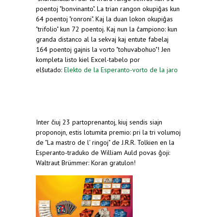
poentoj "bonvinanto". La trian rangon okupiĝas kun
64 poentoj "ronroni". Kaj la duan lokon okupiĝas
"trifolio" kun 72 poentoj. Kaj nun la ĉampiono: kun
granda distanco al la sekvaj kaj entute fabelaj
164 poentoj gajnis la vorto "tohuvabohuo"! Jen
kompleta listo kiel Excel-tabelo por
elŝutado:
Elekto de la Esperanto-vorto de la jaro
Inter ĉiuj 23 partoprenantoj, kiuj sendis siajn
proponojn, estis lotumita premio: pri la tri volumoj
de "La mastro de l' ringoj" de J.R.R. Tolkien en la
Esperanto-traduko de William Auld povas ĝoji:
Waltraut Brümmer: Koran gratulon!