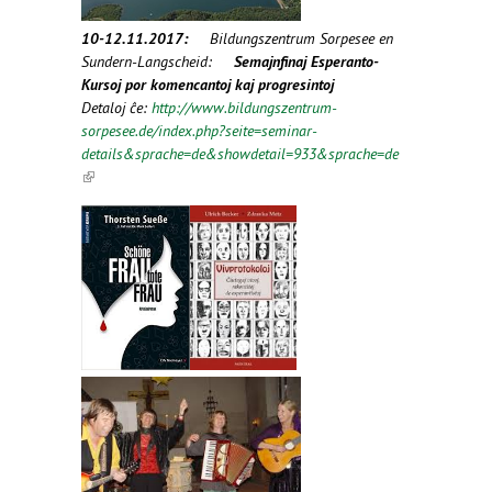
10-12.11.2017:
Bildungszentrum Sorpesee en
Sundern-Langscheid:
Semajnfinaj
Esperanto-
Kursoj por komencantoj kaj progresintoj
Detaloj ĉe:
http://www.bildungszentrum-
sorpesee.de/index.php?seite=seminar-
details&sprache=de&showdetail=933&sprache=de
(link is external)