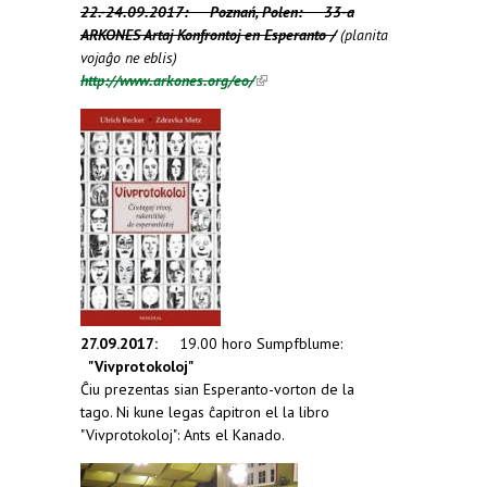
22.-24.09.2017: Poznań, Polen: 33-a
ARKONES Artaj Konfrontoj en Esperanto /
(planita
vojaĝo ne eblis)
http://www.arkones.org/eo/
(link is external)
27.09.2017:
19.00 horo Sumpfblume:
"Vivprotokoloj"
Ĉiu prezentas sian Esperanto-vorton de la
tago. Ni kune legas ĉapitron el la libro
"Vivprotokoloj": Ants el Kanado.