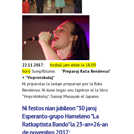
22.11.2017:
hodiaŭ jam ekde la 18.00
horo
Sumpfblume:
"Preparoj Rata Rendevuo"
+ "Vivprotokoloj"
Ni priparolas la lastajn preparojn por la Rata
Rendevuo. Ni kune legas unu ĉapitron el la libro
"Vivprotokoloj": Saionji Masayuki el Japanio.
Ni festos nian jubileon "30 jaroj
Esperanto-grupo Hameleno "La
Ratkaptista Bando" la 25-an+26-an
de novembro 2017: