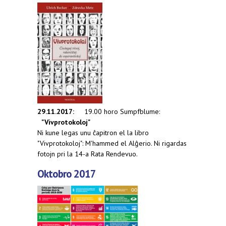
29.11.2017:
19.00 horo Sumpfblume:
"Vivprotokoloj"
Ni kune legas unu ĉapitron el la libro
"Vivprotokoloj": M'hammed el Alĝerio. Ni rigardas
fotojn pri la 14-a Rata Rendevuo.
Oktobro 2017