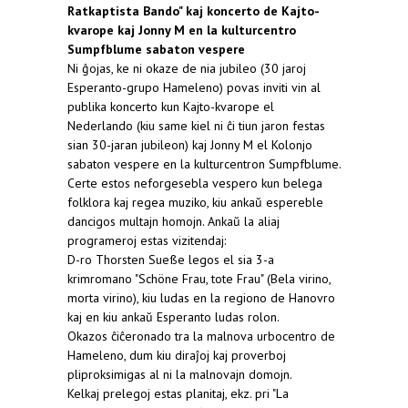
Ratkaptista Bando" kaj koncerto de Kajto-
kvarope kaj Jonny M en la kulturcentro
Sumpfblume sabaton vespere
Ni ĝojas, ke ni okaze de nia jubileo (30 jaroj
Esperanto-grupo Hameleno) povas inviti vin al
publika koncerto kun Kajto-kvarope el
Nederlando (kiu same kiel ni ĉi tiun jaron festas
sian 30-jaran jubileon) kaj Jonny M el Kolonjo
sabaton vespere en la kulturcentron Sumpfblume.
Certe estos neforgesebla vespero kun belega
folklora kaj regea muziko, kiu ankaŭ espereble
dancigos multajn homojn. Ankaŭ la aliaj
programeroj estas vizitendaj:
D-ro Thorsten Sueße legos el sia 3-a
krimromano "Schöne Frau, tote Frau" (Bela virino,
morta virino), kiu ludas en la regiono de Hanovro
kaj en kiu ankaŭ Esperanto ludas rolon.
Okazos ĉiĉeronado tra la malnova urbocentro de
Hameleno, dum kiu diraĵoj kaj proverboj
pliproksimigas al ni la malnovajn domojn.
Kelkaj prelegoj estas planitaj, ekz. pri "La