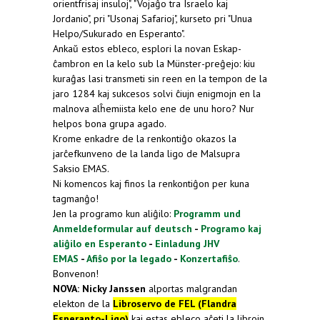
orientfrisaj insuloj", "Vojaĝo tra Israelo kaj
Jordanio", pri "Usonaj Safarioj", kurseto pri "Unua
Helpo/Sukurado en Esperanto".
Ankaŭ estos ebleco, esplori la novan Eskap-
ĉambron en la kelo sub la Münster-preĝejo: kiu
kuraĝas lasi transmeti sin reen en la tempon de la
jaro 1284 kaj sukcesos solvi ĉiujn enigmojn en la
malnova alĥemiista kelo ene de unu horo? Nur
helpos bona grupa agado.
Krome enkadre de la renkontiĝo okazos la
jarĉefkunveno de la landa ligo de Malsupra
Saksio EMAS.
Ni komencos kaj finos la renkontiĝon per kuna
tagmanĝo!
Jen la programo kun aliĝilo:
Programm und
Anmeldeformular auf deutsch
-
Programo kaj
aliĝilo en Esperanto
-
Einladung JHV
EMAS
-
Afiŝo por la legado
-
Konzertafiŝo
.
Bonvenon!
NOVA: Nicky Janssen
alportas malgrandan
elekton de la
Libroservo de FEL (Flandra
Esperanto-Ligo)
kaj estas ebleco aĉeti la librojn