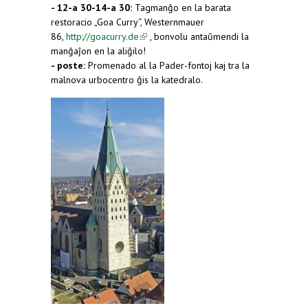
- 12-a 30-14-a 30:
Tagmanĝo en la barata
restoracio „Goa Curry“, Westernmauer
86,
http://goacurry.de
(link is external)
, bonvolu antaŭmendi la
manĝaĵon en la aliĝilo!
- poste:
Promenado al la Pader-fontoj kaj tra la
malnova urbocentro ĝis la katedralo.