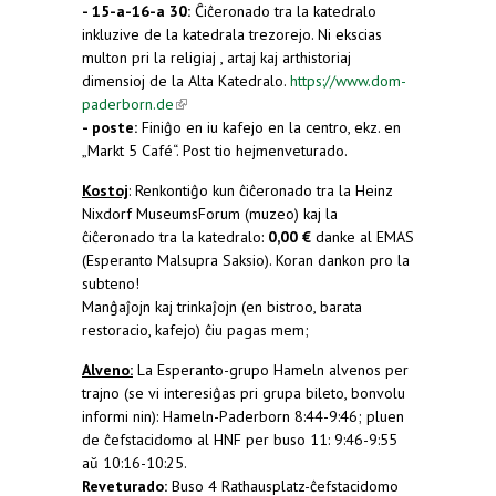
- 15-a-16-a 30:
Ĉiĉeronado tra la katedralo
inkluzive de la katedrala trezorejo. Ni ekscias
multon pri la religiaj , artaj kaj arthistoriaj
dimensioj de la Alta Katedralo.
https://www.dom-
paderborn.de
(link is external)
- poste:
Finiĝo en iu kafejo en la centro, ekz. en
„Markt 5 Café“. Post tio hejmenveturado.
Kostoj
: Renkontiĝo kun ĉiĉeronado tra la Heinz
Nixdorf MuseumsForum (muzeo) kaj la
ĉiĉeronado tra la katedralo:
0,00 €
danke al EMAS
(Esperanto Malsupra Saksio). Koran dankon pro la
subteno!
Manĝaĵojn kaj trinkaĵojn (en bistroo, barata
restoracio, kafejo) ĉiu pagas mem;
Alveno:
La Esperanto-grupo Hameln alvenos per
trajno (se vi interesiĝas pri grupa bileto, bonvolu
informi nin): Hameln-Paderborn 8:44-9:46; pluen
de ĉefstacidomo al HNF per buso 11: 9:46-9:55
aŭ 10:16-10:25.
Reveturado:
Buso 4 Rathausplatz-ĉefstacidomo