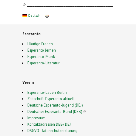
(link is external)
_______________________________________________
Deutsch
Esperanto
Häufige Fragen
Esperanto lernen
Esperanto-Musik
Esperanto-Literatur
Verein
Esperanto-Laden Berlin
Zeitschrift: Esperanto aktuell
Deutsche Esperanto-Jugend (DEJ)
Deutscher Esperanto-Bund (DEB)
(link is external)
Impressum
Kontaktadressen DEB/ DEJ
DSGVO-Datenschutzerklärung