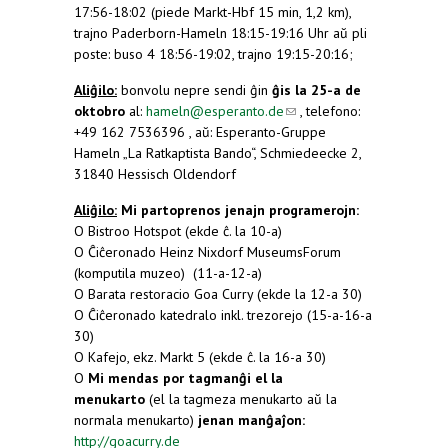
17:56-18:02 (piede Markt-Hbf 15 min, 1,2 km),
trajno Paderborn-Hameln 18:15-19:16 Uhr aŭ pli
poste: buso 4 18:56-19:02, trajno 19:15-20:16;
Aliĝilo:
bonvolu nepre sendi ĝin
ĝis la 25-a de
oktobro
al:
hameln@esperanto.de
(link sends e-
, telefono:
+49 162 7536396 , aŭ: Esperanto-Gruppe
mail)
Hameln „La Ratkaptista Bando“, Schmiedeecke 2,
31840 Hessisch Oldendorf
Aliĝilo:
Mi partoprenos jenajn programerojn:
O Bistroo Hotspot (ekde ĉ. la 10-a)
O Ĉiĉeronado Heinz Nixdorf MuseumsForum
(komputila muzeo) (11-a-12-a)
O Barata restoracio Goa Curry (ekde la 12-a 30)
O Ĉiĉeronado katedralo inkl. trezorejo (15-a-16-a
30)
O Kafejo, ekz. Markt 5 (ekde ĉ. la 16-a 30)
O
Mi mendas por tagmanĝi el la
menukarto
(el la tagmeza menukarto aŭ la
normala menukarto)
jenan manĝaĵon:
http://goacurry.de