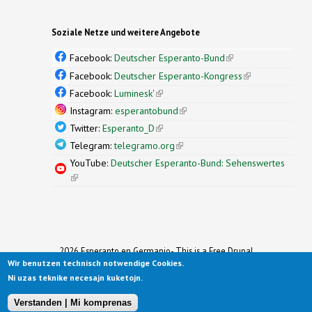
Soziale Netze und weitere Angebote
Facebook:
Deutscher Esperanto-Bund
(link is
external)
Facebook:
Deutscher Esperanto-Kongress
(link is
external)
Facebook:
Luminesk'
(link is external)
Instagram:
esperantobund
(link is external)
Twitter:
Esperanto_D
(link is external)
Telegram:
telegramo.org
(link is external)
YouTube:
Deutscher Esperanto-Bund: Sehenswertes
(link is external)
2026 Esperanto en Germanio- This is a Free Drupal
Wir benutzen technisch notwendige Cookies.
Theme
Ported to Drupal for the Open Source Community by
Ni uzas teknike necesajn kuketojn.
Drupalizing
(link is external)
, a Project of
More than (just) Themes
(link is
.
Original design by
Simple Themes
.
(link is
external)
Verstanden | Mi komprenas