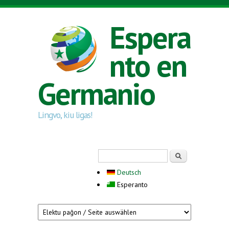
Skip to main content
Espera
nto en
Germanio
Lingvo, kiu ligas!
Search form
Serĉi
Deutsch
Esperanto