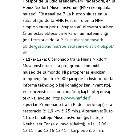
Hotspot de la Studierendenwerk Paderborn, en la
Heinz Nixdorf MuseumsForum (HNF) (komputila
muzeo), Fürstenallee 7. La bistroo situas en la
suba etaĝo de la HNF. Post eniro en la HNF
simple veturu per rulŝtuparo aŭ elevatoro suben.
Ĉi-tie estas ebleco trinki kafon aŭ matenmanĝi
(malfermita ekde la 9-a).
studierendenwerk-
pb.de/gastronomie/speiseplaene/bistro-hotspot/
(link is external)
- 11-a-12-a:
Ĉiĉeronado tra la Heinz Nixdorf
MuseumsForum – la plej granda komputila
muzeo de la mondo: Ni partoprenas ekscitan
tempovojaĝon tra 5.000 jaroj de la historio de la
informa teknologio kaj konatiĝos kun inventistoj,
entreprenistoj, historiaj maŝinoj kaj la plej novaj
teknikaj evoluoj.
https://www.hnf.de
(link is
- poste:
Promenado tra la Pader-herbejoj ĝis la
external)
restoracio (ĉ. 1,9 km, ĉ. 25 min.). Alternative: Buso
11 de la haltejo MuseumsForum ĝis haltejo
Neuhäuser Tor (4 dumvojaj haltoj) je la 12:06-
12:11 h aŭ 12:36-12:41 h kaj piede ĉ. 3 min.