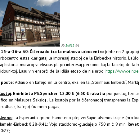
(link is external)
(
)
©
1elf12
- 15-a-16-a 30:
Ĉiĉeroado tra la malnova urbocentro
(eble en 2 grupoj
rbocentro estas klarigataj la impresaj stacioj de la Einbeck-a historio. Laŭ
aj historiaj muraroj vi ekscias pli pri interesaj personoj kaj la facetoj de la b
idpunktoj. Lasu vin ensorĉi de la idilia etoso de nia urbo:
https://www.einbe
- poste:
Adiaŭo en kafejo en la centro, ekz. en la „Steinhaus Einbeck“, Mark
Kostoj
:
Enirbileto PS.Speicher:
12,00 € (6,50 € rabatia
por junuloj, lerna
ofico en Malsupra Saksio
) .
La kostojn por la ĉiĉeronadoj transprenas la Esp
Brodhaus, kafejo) ĉiu mem pagas;
Alveno:
La Esperanto-grupo Hameleno plej verŝajne alvenos trajne (pro kun
Hameln-Einbeck 8:28-9:41; Vojo stacidomo-glaciaĵejo 750 m ĉ. 9 min.
Revet
20:27;