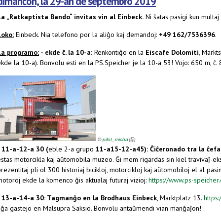
dimanĉon, la 29-an de septembro 2019
La „Ratkaptista Bando“ invitas vin al Einbeck.
Ni ŝatas pasigi kun multaj
Loko:
Einbeck. Nia telefono por la aliĝo kaj demandoj:
+49 162/7536396
.
La programo:
- ekde ĉ. la 10-a:
Renkontiĝo en la
Eiscafe Dolomiti
, Markt
kde la 10-a). Bonvolu esti en la PS.Speicher je la 10-a 53! Vojo: 650 m, ĉ. 
(link is external)
)
©
pilot_micha
- 11-a-12-a 30 (
eble 2-a grupo
11-a15-12-a45): Ĉiĉeronado tra la ĉefa
stas motorcikla kaj aŭtomobila muzeo. Ĝi mem rigardas sin kiel travivaĵ-eks
rezentitaj pli ol 300 historiaj bicikloj, motorcikloj kaj aŭtomobiloj el al pas
otoroj ekde la komenco ĝis aktualaj futuraj vizioj:
https://www.ps-speicher
- 13-a-14-a 30:
Tagmanĝo en la Brodhaus Einbeck
, Marktplatz 13.
https
aĝa gastejo en Malsupra Saksio. Bonvolu antaŭmendi vian manĝaĵon!