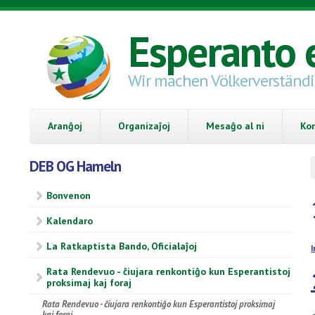
Skip to main content
Esperanto 
Wir machen Völkerverständ
Aranĝoj
Organizaĵoj
Mesaĝo al ni
Ko
DEB OG Hameln
Bonvenon
Kalendaro
La Ratkaptista Bando, Oficialaĵoj
I
Rata Rendevuo - ĉiujara renkontiĝo kun Esperantistoj
proksimaj kaj foraj
Rata Rendevuo - ĉiujara renkontiĝo kun Esperantistoj proksimaj
kaj foraj