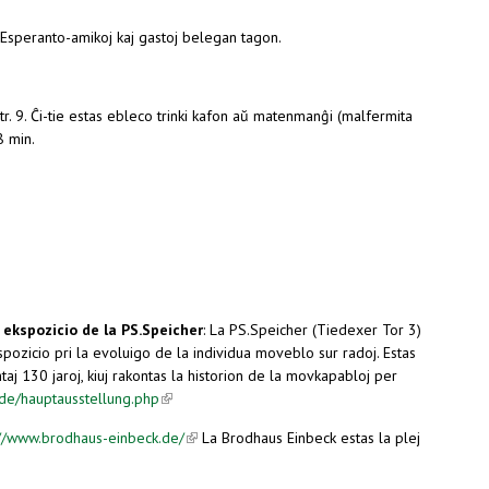
 Esperanto-amikoj kaj gastoj belegan tagon.
str. 9. Ĉi-tie estas ebleco trinki kafon aŭ matenmanĝi (malfermita
8 min.
 ekspozicio de la PS.Speicher
: La PS.Speicher (Tiedexer Tor 3)
pozicio pri la evoluigo de la individua moveblo sur radoj. Estas
intaj 130 jaroj, kiuj rakontas la historion de la movkapabloj per
.de/hauptausstellung.php
(link is external)
://www.brodhaus-einbeck.de/
(link is external)
La Brodhaus Einbeck estas la plej