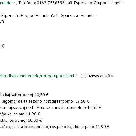
nto.de
(link sends e-mail)
, Telefono: 0162 7536396 , aŭ: Esperanto-Gruppe Hameln
la Esperanto-Gruppe Hameln ĉe la Sparkasse Hameln-
WB
45)
w.brodhaus-einbeck.de/reisegruppen.html
(link is external)
(inkluzivas antaŭan
ato kaj salterpomoj 10,50 €
 legomoj de la sezono, rostitaj terpomoj 12,50 €
tardaj specoj de la Einbeck-a mustard-muelejo 12,50 €
aĝo kaj salato 11,90 €
stitaj terpomoj 10,50 €
aŭco, rostita kokina brusto, rostpano kaj doma pano 11,90 €