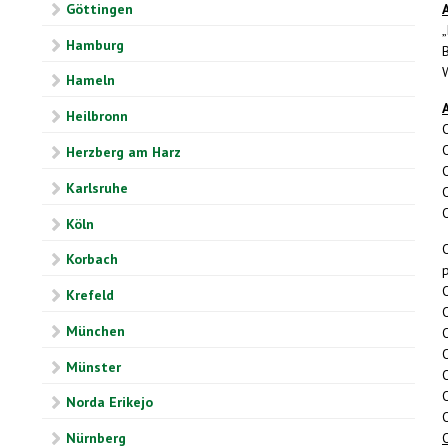
Göttingen
A
Hamburg
Hameln
A
Heilbronn
O
Herzberg am Harz
Karlsruhe
O
Köln
Korbach
Krefeld
München
Münster
Norda Erikejo
O
Nürnberg