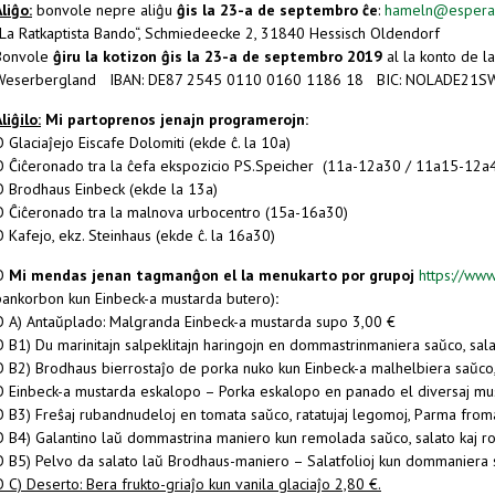
liĝo:
bonvole nepre aliĝu
ĝis
la 23-a de septembro
ĉe
:
hameln@espera
„La Ratkaptista Bando“, Schmiedeecke 2, 31840 Hessisch Oldendorf
Bonvole
ĝiru la kotizon ĝis la 23-a de septembro 2019
al la konto de 
Weserbergland IBAN: DE87 2545 0110 0160 1186 18 BIC: NOLADE21S
liĝilo:
Mi partoprenos jenajn programerojn:
 Glaciaĵejo Eiscafe Dolomiti (ekde ĉ. la 10a)
O Ĉiĉeronado tra la ĉefa ekspozicio PS.Speicher (11a-12a30 / 11a15-12a
O Brodhaus Einbeck (ekde la 13a)
O Ĉiĉeronado tra la malnova urbocentro (15a-16a30)
 Kafejo, ekz. Steinhaus (ekde ĉ. la 16a30)
O
Mi mendas jenan tagmanĝon el la menukarto por grupoj
https://ww
pankorbon kun Einbeck-a mustarda butero)
:
O A) Antaŭplado: Malgranda Einbeck-a mustarda supo 3,00 €
O B1) Du marinitajn salpeklitajn haringojn en dommastrinmaniera saŭco, sal
O B2) Brodhaus bierrostaĵo de porka nuko kun Einbeck-a malhelbiera saŭco,
O Einbeck-a mustarda eskalopo – Porka eskalopo en panado el diversaj mus
O B3) Freŝaj rubandnudeloj en tomata saŭco, ratatujaj legomoj, Parma from
O B4) Galantino laŭ dommastrina maniero kun remolada saŭco, salato kaj ro
O B5) Pelvo da salato laŭ Brodhaus-maniero – Salatfolioj kun dommaniera s
 C) Deserto: Bera frukto-griaĵo kun vanila glaciaĵo 2,80 €.