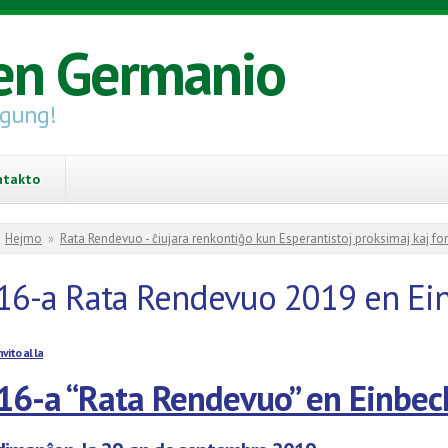
en Germanio
igung!
ntakto
You are here
Hejmo
»
Rata Rendevuo - ĉiujara renkontiĝo kun Esperantistoj proksimaj kaj for
16-a Rata Rendevuo 2019 en Ei
nvito al la
16-a “Rata Rendevuo” en Einbec