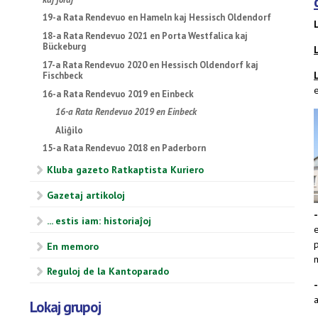
19-a Rata Rendevuo en Hameln kaj Hessisch Oldendorf
18-a Rata Rendevuo 2021 en Porta Westfalica kaj
Bückeburg
17-a Rata Rendevuo 2020 en Hessisch Oldendorf kaj
Fischbeck
e
16-a Rata Rendevuo 2019 en Einbeck
16-a Rata Rendevuo 2019 en Einbeck
Aliĝilo
15-a Rata Rendevuo 2018 en Paderborn
Kluba gazeto Ratkaptista Kuriero
Gazetaj artikoloj
... estis iam: historiaĵoj
e
p
En memoro
m
Reguloj de la Kantoparado
Lokaj grupoj