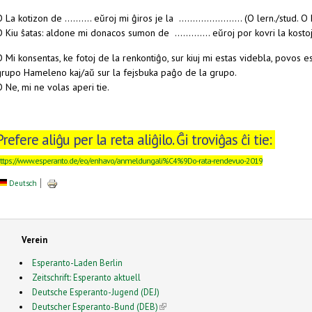
 La kotizon de .......... eŭroj mi ĝiros je la ....................... (O lern./stud
 Kiu ŝatas: aldone mi donacos sumon de ............. eŭroj por kovri la kost
 Mi konsentas, ke fotoj de la renkontiĝo, sur kiuj mi estas videbla, povos es
grupo Hameleno kaj/aŭ sur la fejsbuka paĝo de la grupo.
 Ne, mi ne volas aperi tie.
Prefere aliĝu per la reta aliĝilo. Ĝi troviĝas ĉi tie:
ttps://www.esperanto.de/eo/enhavo/anmeldungali%C4%9Do-rata-rendevuo-2019
Deutsch
Verein
Esperanto-Laden Berlin
Zeitschrift: Esperanto aktuell
Deutsche Esperanto-Jugend (DEJ)
Deutscher Esperanto-Bund (DEB)
(link is external)