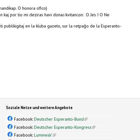
. O handikap. O honora ofico)
ojn kaj por tio mi deziras havi donac-kvitancon: O Jes I O Ne
ti publikigitaj en la kluba gazeto, sur la retpaĝo de la Esperanto-
Soziale Netze und weitere Angebote
Facebook:
Deutscher Esperanto-Bund
(link is external)
Facebook:
Deutscher Esperanto-Kongress
(link is external)
Facebook:
Luminesk'
(link is external)