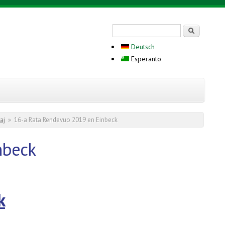
Search form
Serĉi
Deutsch
Esperanto
aj
»
16-a Rata Rendevuo 2019 en Einbeck
nbeck
k