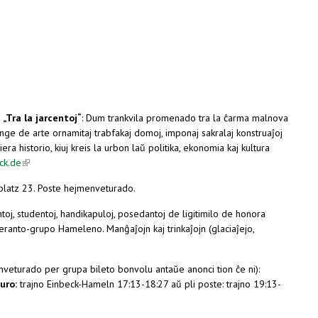
)
„Tra la jarcentoj“
: Dum trankvila promenado tra la ĉarma malnova
longe de arte ornamitaj trabfakaj domoj, imponaj sakralaj konstruaĵoj
iera historio, kiuj kreis la urbon laŭ politika, ekonomia kaj kultura
ck.de
(link is external)
tplatz 23. Poste hejmenveturado.
ntoj, studentoj, handikapuloj, posedantoj de ligitimilo de honora
eranto-grupo Hameleno. Manĝaĵojn kaj trinkaĵojn (glaciaĵejo,
veturado per grupa bileto bonvolu antaŭe anonci tion ĉe ni):
uro:
trajno Einbeck-Hameln 17:13-18:27 aŭ pli poste: trajno 19:13-