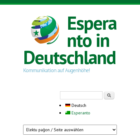
Direkt zum Inhalt
Espera
nto in
Deutschland
Kommunikation auf Augenhöhe!
Suchformular
Suche
Deutsch
Esperanto