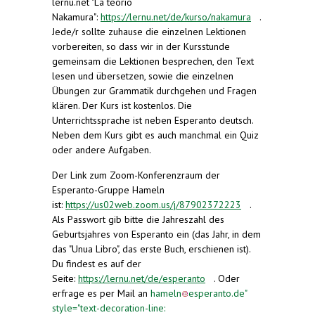
lernu.net "La teorio
Nakamura":
https://lernu.net/de/kurso/nakamura
(link is
.
Jede/r sollte zuhause die einzelnen Lektionen
external)
vorbereiten, so dass wir in der Kursstunde
gemeinsam die Lektionen besprechen, den Text
lesen und übersetzen, sowie die einzelnen
Übungen zur Grammatik durchgehen und Fragen
klären. Der Kurs ist kostenlos. Die
Unterrichtssprache ist neben Esperanto deutsch.
Neben dem Kurs gibt es auch manchmal ein Quiz
oder andere Aufgaben.
Der Link zum Zoom-Konferenzraum der
Esperanto-Gruppe Hameln
ist:
https://us02web.zoom.us/j/87902372223
(link is
.
Als Passwort gib bitte die Jahreszahl des
external)
Geburtsjahres von Esperanto ein (das Jahr, in dem
das "Unua Libro", das erste Buch, erschienen ist).
Du findest es auf der
Seite:
https://lernu.net/de/esperanto
(link is
. Oder
erfrage es per Mail an
hameln
esperanto.de
external)
"
style="text-decoration-line: