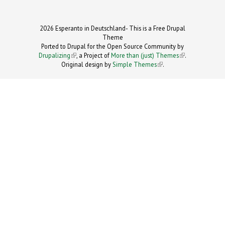
2026 Esperanto in Deutschland- This is a Free Drupal
Theme
Ported to Drupal for the Open Source Community by
Drupalizing
(link is external)
, a Project of
More than (just) Themes
(link is
.
Original design by
Simple Themes
.
(link is
external)
external)