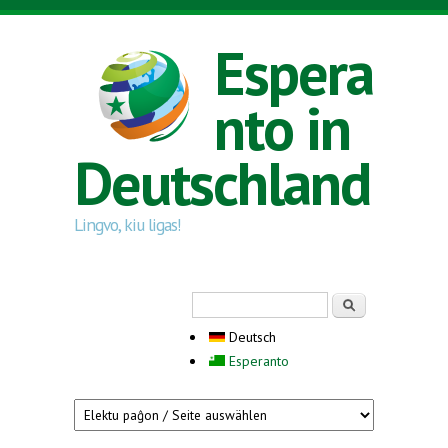
Direkt zum Inhalt
Espera
nto in
Deutschland
Lingvo, kiu ligas!
Suchformular
Suche
Deutsch
Esperanto