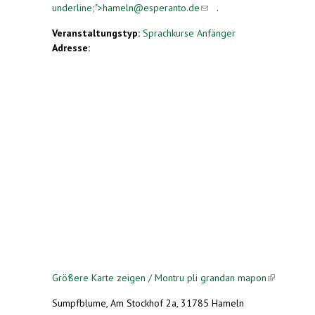
underline;">
hameln@esperanto.de
(link sends e-
(link sends
.
mail)
e-mail)
Veranstaltungstyp:
Sprachkurse Anfänger
Adresse:
Größere Karte zeigen / Montru pli grandan mapon
(link is
external)
Sumpfblume, Am Stockhof 2a, 31785 Hameln