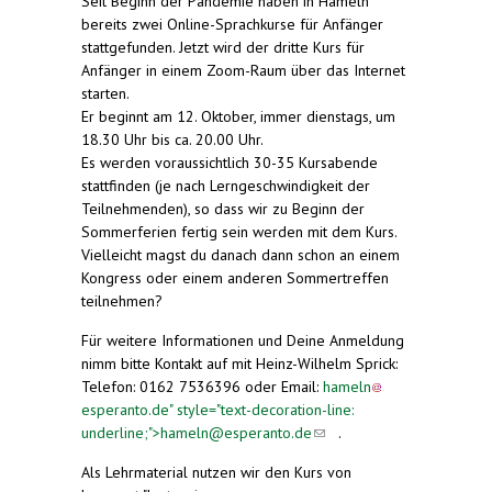
Seit Beginn der Pandemie haben in Hameln
bereits zwei Online-Sprachkurse für Anfänger
stattgefunden. Jetzt wird der dritte Kurs für
Anfänger in einem Zoom-Raum über das Internet
starten.
Er beginnt am 12. Oktober, immer dienstags, um
18.30 Uhr bis ca. 20.00 Uhr.
Es werden voraussichtlich 30-35 Kursabende
stattfinden (je nach Lerngeschwindigkeit der
Teilnehmenden), so dass wir zu Beginn der
Sommerferien fertig sein werden mit dem Kurs.
Vielleicht magst du danach dann schon an einem
Kongress oder einem anderen Sommertreffen
teilnehmen?
Für weitere Informationen und Deine Anmeldung
nimm bitte Kontakt auf mit Heinz-Wilhelm Sprick:
Telefon: 0162 7536396 oder Email:
hameln
esperanto.de
" style="text-decoration-line:
underline;">
hameln@esperanto.de
(link sends e-
(link sends
.
mail)
e-mail)
Als Lehrmaterial nutzen wir den Kurs von