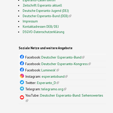
Zeitschrift: Esperanto aktuell
Deutsche Esperanto-Jugend (DEJ)
Deutscher Esperanto-Bund (DEB)
(link is external)
Impressum
Kontaktadressen DEB/ DEJ
DSGVO-Datenschutzerklärung
Soziale Netze und weitere Angebote
Facebook:
Deutscher Esperanto-Bund
(link is
external)
Facebook:
Deutscher Esperanto-Kongress
(link is
external)
Facebook:
Luminesk'
(link is external)
Instagram:
esperantobund
(link is external)
Twitter:
Esperanto_D
(link is external)
Telegram:
telegramo.org
(link is external)
YouTube:
Deutscher Esperanto-Bund: Sehenswertes
(link is external)