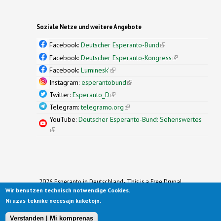
Soziale Netze und weitere Angebote
Facebook:
Deutscher Esperanto-Bund
(link is
external)
Facebook:
Deutscher Esperanto-Kongress
(link is
external)
Facebook:
Luminesk'
(link is external)
Instagram:
esperantobund
(link is external)
Twitter:
Esperanto_D
(link is external)
Telegram:
telegramo.org
(link is external)
YouTube:
Deutscher Esperanto-Bund: Sehenswertes
(link is external)
2026 Esperanto in Deutschland- This is a Free Drupal
Wir benutzen technisch notwendige Cookies.
Theme
Ported to Drupal for the Open Source Community by
Ni uzas teknike necesajn kuketojn.
Drupalizing
(link is external)
, a Project of
More than (just) Themes
(link is
.
Original design by
Simple Themes
.
(link is
external)
Verstanden | Mi komprenas