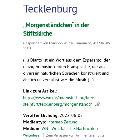
Tecklenburg
„Morgenständchen“ in der
Stiftskirche
Gespeichert von
Louis von Wunsc...
am/um So, 2022-06-05
11:04
(...) Dianto ist ein Wort aus dem Esperanto, der
einzigen existierenden Plansprache, die aus
diversen natürlichen Sprachen konstruiert und
ähnlich universal ist wie die Musik. (...)
Link zum Artikel:
https://www.wn.de/muensterland/kreis-
steinfurt/tecklenburg/morgenstandch...
(link is
external)
Veröffentlichung:
2022-06-02
Medientyp:
Internet-Zeitung
Medium:
WN - Westfälische Nachrichten
über „Morgenständchen“ in der Stiftskirche
Weiterlesen
Zum Verfassen von Kommentaren bitte