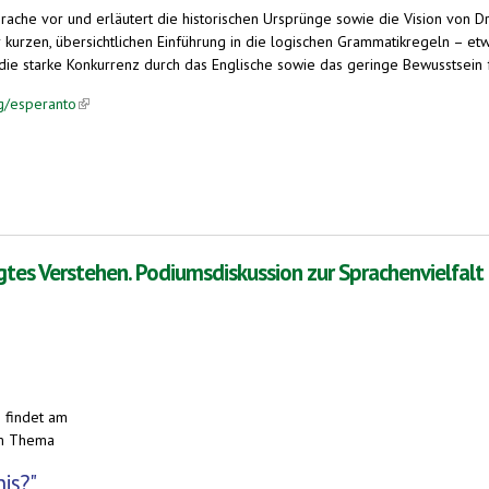
ache vor und erläutert die historischen Ursprünge sowie die Vision von Dr
kurzen, übersichtlichen Einführung in die logischen Grammatikregeln – etw
e starke Konkurrenz durch das Englische sowie das geringe Bewusstsein fü
g/esperanto
(link is external)
gtes Verstehen. Podiumsdiskussion zur Sprachenvielfalt
) findet am
um Thema
is?"