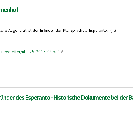
Zamenhof
he Augenarzt ist der Erfinder der Plansprache „ Esperanto“. (...)
b_newsletter/nl_125_2017_04.pdf
(link is external)
ünder des Esperanto - Historische Dokumente bei der B