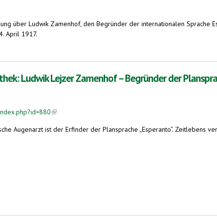
tellung über Ludwik Zamenhof, den Begründer der internationalen Sprache 
. April 1917.
nto - Historische Dokumente bei der Bayerischen Staatsbibliothek
iothek: Ludwik Lejzer Zamenhof – Begründer der Planspr
index.php?id=880
(link is external)
he Augenarzt ist der Erfinder der Plansprache „Esperanto“. Zeitlebens verf
)
ejzer Zamenhof – Begründer der Plansprache „Esperanto“