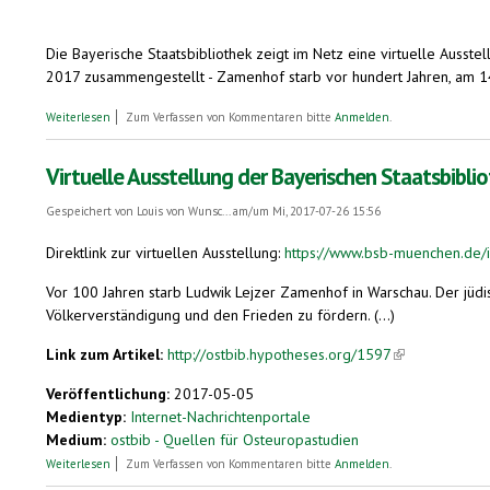
Die Bayerische Staatsbibliothek zeigt im Netz eine virtuelle Auss
2017 zusammengestellt - Zamenhof starb vor hundert Jahren, am 14
über Virtuelle Ausstellung über Ludwik Zamenhof, Begründer des Espera
Weiterlesen
Zum Verfassen von Kommentaren bitte
Anmelden
.
Virtuelle Ausstellung der Bayerischen Staatsbibl
Gespeichert von
Louis von Wunsc...
am/um Mi, 2017-07-26 15:56
Direktlink zur virtuellen Ausstellung:
https://www.bsb-muenchen.de/
Vor 100 Jahren starb Ludwik Lejzer Zamenhof in Warschau. Der jüdisc
Völkerverständigung und den Frieden zu fördern. (...)
Link zum Artikel:
http://ostbib.hypotheses.org/1597
(link is external
Veröffentlichung:
2017-05-05
Medientyp:
Internet-Nachrichtenportale
Medium:
ostbib - Quellen für Osteuropastudien
über Virtuelle Ausstellung der Bayerischen Staatsbibliothek: Ludwik L
Weiterlesen
Zum Verfassen von Kommentaren bitte
Anmelden
.