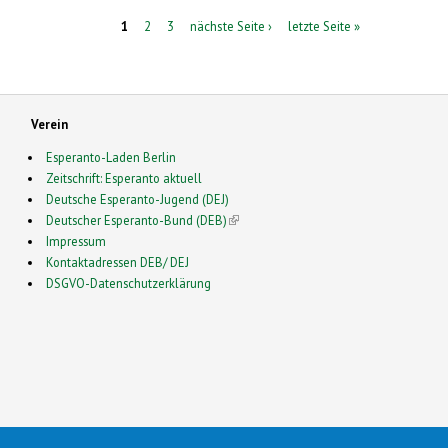
1
2
3
nächste Seite ›
letzte Seite »
Verein
Esperanto-Laden Berlin
Zeitschrift: Esperanto aktuell
Deutsche Esperanto-Jugend (DEJ)
Deutscher Esperanto-Bund (DEB)
(link is external)
Impressum
Kontaktadressen DEB/ DEJ
DSGVO-Datenschutzerklärung
2026 Esperanto in Deutschland- This is a Free Drupal Theme