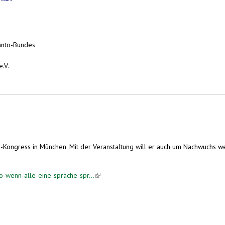
anto-Bundes
.V.
Podiumsdiskussion zur Sprachenvielfalt
Kongress in München. Mit der Veranstaltung will er auch um Nachwuchs wer
-wenn-alle-eine-sprache-spr...
(link is external)