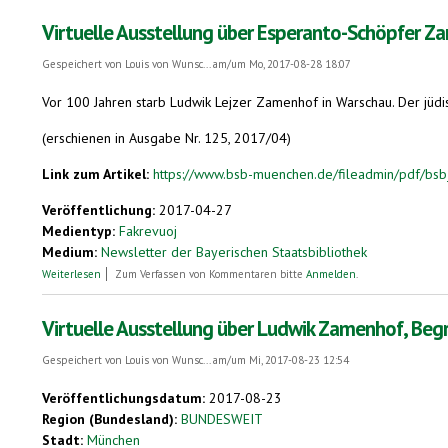
Virtuelle Ausstellung über Esperanto-Schöpfer 
Gespeichert von
Louis von Wunsc...
am/um Mo, 2017-08-28 18:07
Vor 100 Jahren starb Ludwik Lejzer Zamenhof in Warschau. Der jüdisc
(erschienen in Ausgabe Nr. 125, 2017/04)
Link zum Artikel:
https://www.bsb-muenchen.de/fileadmin/pdf/bs
Veröffentlichung:
2017-04-27
Medientyp:
Fakrevuoj
Medium:
Newsletter der Bayerischen Staatsbibliothek
über Virtuelle Ausstellung über Esperanto-Schöpfer Zamenhof
Weiterlesen
Zum Verfassen von Kommentaren bitte
Anmelden
.
Virtuelle Ausstellung über Ludwik Zamenhof, Begr
Gespeichert von
Louis von Wunsc...
am/um Mi, 2017-08-23 12:54
Veröffentlichungsdatum:
2017-08-23
Region (Bundesland):
BUNDESWEIT
Stadt:
München