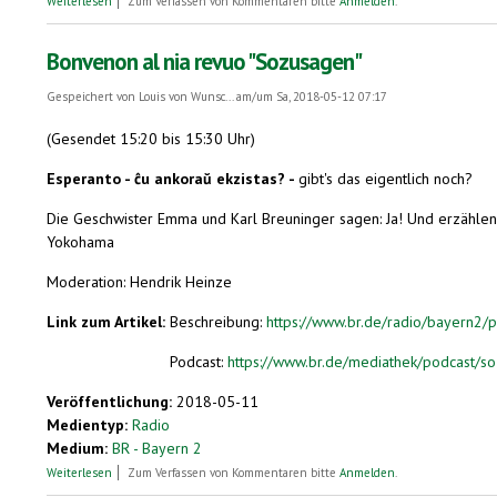
Weiterlesen
Zum Verfassen von Kommentaren bitte
Anmelden
.
Bonvenon al nia revuo "Sozusagen"
Gespeichert von
Louis von Wunsc...
am/um Sa, 2018-05-12 07:17
(Gesendet 15:20 bis 15:30 Uhr)
Esperanto - ĉu ankoraŭ ekzistas? -
gibt's das eigentlich noch?
Die Geschwister Emma und Karl Breuninger sagen: Ja! Und erzählen,
Yokohama
Moderation: Hendrik Heinze
Link zum Artikel:
Beschreibung:
https://www.br.de/radio/bayern2
Podcast:
https://www.br.de/mediathek/podcast/so
Veröffentlichung:
2018-05-11
Medientyp:
Radio
Medium:
BR - Bayern 2
über Bonvenon al nia revuo "Sozusagen"
Weiterlesen
Zum Verfassen von Kommentaren bitte
Anmelden
.