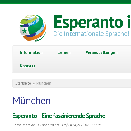
Direkt zum Inhalt
Esperanto 
Die internationale Sprache!
Information
Lernen
Veranstaltungen
Kontakt
Sie sind hier
Startseite
»
München
München
Esperanto – Eine faszinierende Sprache
Gespeichert von
Louis von Wunsc...
am/um Sa, 2026-07-18 14:21