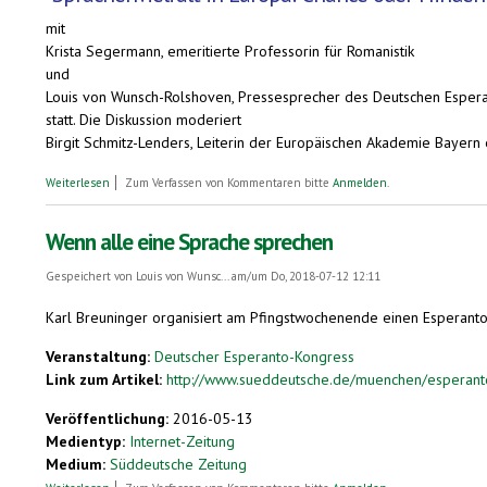
mit
Krista Segermann, emeritierte Professorin für Romanistik
und
Louis von Wunsch-Rolshoven, Pressesprecher des Deutschen Esper
statt. Die Diskussion moderiert
Birgit Schmitz-Lenders, Leiterin der Europäischen Akademie Bayern e
über Esperanto für Sprachenvielfalt und gleichberechtigtes Verstehen. 
Weiterlesen
Zum Verfassen von Kommentaren bitte
Anmelden
.
Wenn alle eine Sprache sprechen
Gespeichert von
Louis von Wunsc...
am/um Do, 2018-07-12 12:11
Karl Breuninger organisiert am Pfingstwochenende einen Esperanto-
Veranstaltung:
Deutscher Esperanto-Kongress
Link zum Artikel:
http://www.sueddeutsche.de/muenchen/esperanto
Veröffentlichung:
2016-05-13
Medientyp:
Internet-Zeitung
Medium:
Süddeutsche Zeitung
über Wenn alle eine Sprache sprechen