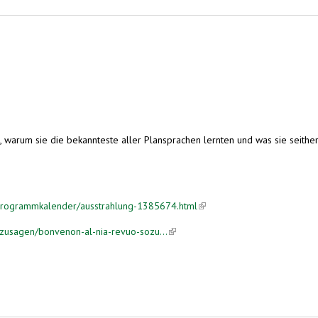
 warum sie die bekannteste aller Plansprachen lernten und was sie seithe
/programmkalender/ausstrahlung-1385674.html
(link is external)
zusagen/bonvenon-al-nia-revuo-sozu...
(link is external)