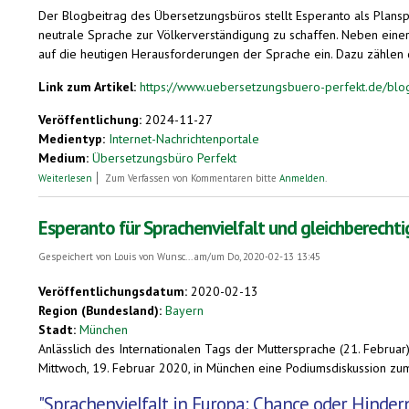
Der Blogbeitrag des Übersetzungsbüros stellt Esperanto als Planspr
neutrale Sprache zur Völkerverständigung zu schaffen. Neben einer 
auf die heutigen Herausforderungen der Sprache ein. Dazu zählen di
Link zum Artikel:
https://www.uebersetzungsbuero-perfekt.de/blo
Veröffentlichung:
2024-11-27
Medientyp:
Internet-Nachrichtenportale
Medium:
Übersetzungsbüro Perfekt
über Esperanto – Eine faszinierende Sprache
Weiterlesen
Zum Verfassen von Kommentaren bitte
Anmelden
.
Esperanto für Sprachenvielfalt und gleichberechti
Gespeichert von
Louis von Wunsc...
am/um Do, 2020-02-13 13:45
Veröffentlichungsdatum:
2020-02-13
Region (Bundesland):
Bayern
Stadt:
München
Anlässlich des Internationalen Tags der Muttersprache (21. Februar
Mittwoch, 19. Februar 2020, in München eine Podiumsdiskussion z
"Sprachenvielfalt in Europa: Chance oder Hindern