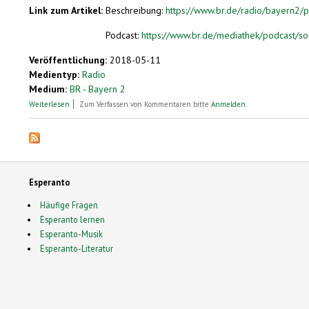
Link zum Artikel:
Beschreibung:
https://www.br.de/radio/bayern2
Podcast:
https://www.br.de/mediathek/podcast/so
Veröffentlichung:
2018-05-11
Medientyp:
Radio
Medium:
BR - Bayern 2
über Bonvenon al nia revuo "Sozusagen"
Weiterlesen
Zum Verfassen von Kommentaren bitte
Anmelden
.
Esperanto
Häufige Fragen
Esperanto lernen
Esperanto-Musik
Esperanto-Literatur