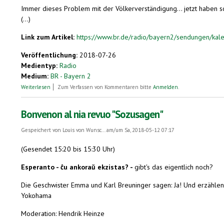
Immer dieses Problem mit der Völkerverständigung… jetzt haben sc
(...)
Link zum Artikel:
https://www.br.de/radio/bayern2/sendungen/kalen
Veröffentlichung:
2018-07-26
Medientyp:
Radio
Medium:
BR - Bayern 2
über 26. Juli 1887. Erstes Esperanto-Lehrbuch veröffentlicht, auf Russisch
Weiterlesen
Zum Verfassen von Kommentaren bitte
Anmelden
.
Bonvenon al nia revuo "Sozusagen"
Gespeichert von
Louis von Wunsc...
am/um Sa, 2018-05-12 07:17
(Gesendet 15:20 bis 15:30 Uhr)
Esperanto - ĉu ankoraŭ ekzistas? -
gibt's das eigentlich noch?
Die Geschwister Emma und Karl Breuninger sagen: Ja! Und erzählen,
Yokohama
Moderation: Hendrik Heinze