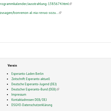
/programmkalender/ausstrahlung-1385674.html
(link is external)
zusagen/bonvenon-al-nia-revuo-sozu...
(link is external)
Verein
Esperanto-Laden Berlin
Zeitschrift: Esperanto aktuell
Deutsche Esperanto-Jugend (DEJ)
Deutscher Esperanto-Bund (DEB)
(link is external)
Impressum
Kontaktadressen DEB/ DEJ
DSGVO-Datenschutzerklärung