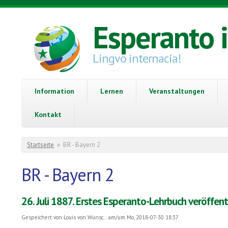
Direkt zum Inhalt
Esperanto 
Lingvo internacia!
Information
Lernen
Veranstaltungen
Kontakt
Sie sind hier
Startseite
»
BR - Bayern 2
BR - Bayern 2
26. Juli 1887. Erstes Esperanto-Lehrbuch veröffentl
Gespeichert von
Louis von Wunsc...
am/um Mo, 2018-07-30 18:37