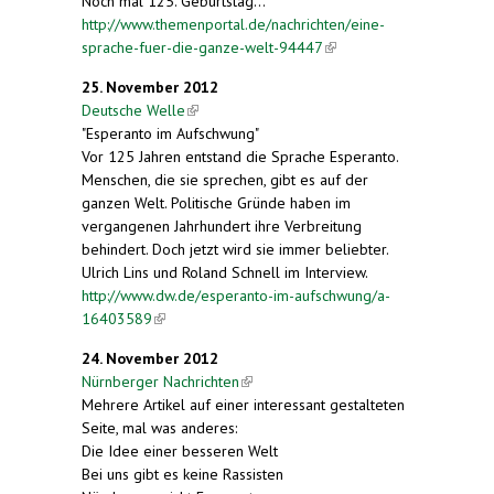
Noch mal 125. Geburtstag…
http://www.themenportal.de/nachrichten/eine-
sprache-fuer-die-ganze-welt-94447
(link is
external)
25. November 2012
Deutsche Welle
(link is external)
"Esperanto im Aufschwung"
Vor 125 Jahren entstand die Sprache Esperanto.
Menschen, die sie sprechen, gibt es auf der
ganzen Welt. Politische Gründe haben im
vergangenen Jahrhundert ihre Verbreitung
behindert. Doch jetzt wird sie immer beliebter.
Ulrich Lins und Roland Schnell im Interview.
http://www.dw.de/esperanto-im-aufschwung/a-
16403589
(link is external)
24. November 2012
Nürnberger Nachrichten
(link is external)
Mehrere Artikel auf einer interessant gestalteten
Seite, mal was anderes:
Die Idee einer besseren Welt
Bei uns gibt es keine Rassisten