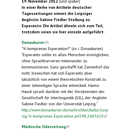
19. November 2012
(und später)
In einer Reihe von Artikeln deutscher
Tageszeitungen nimmt die Leipziger
Anglistin Sabine Fiedler Stellung zu
Esperanto. Die Artikel ähneln sich zum Teil,
trotzdem seien sie hier einzeln aufgeführt:
Donaukurier
(link is external)
:
"Vi komprenas Esperanton?" (so i. Donaukurier)
"Esperanto sollte es allen Menschen ermöglichen,
ohne Sprachbarrieren miteinander zu
kommunizieren. Ganz geschafft hat Zamenhof das
nicht. Inzwischen hat sich Esperanto aber
tatsächlich von einem theoretischen Konstrukt zu
einer lebendigen Sprache entwickelt. Hanna
Hauck sprach darüber mit der Vorsitzenden der
Gesellschaft für Interlinguistik (GIL), der Anglistin
Sabine Fiedler von der Universität Leipzig."
http://www.donaukurier.de/nachrichten/kultur/Leip
zig-Vi-komprenas-Esperanton;art598,2683620
(link is
external)
Märkische Oderzeitung
(link is external)