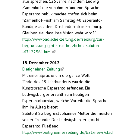
alle sprechen. 125 Jahre, nachdem Ludwig
Zamenhof die von ihm erfundene Sprache
Esperanto publik machte, trafen sich beim
"Zamenhof-Fest" am Samstag 40 Esperanto-
Kundige aus dem Dreiländereck in Freiburg.
Glauben sie, dass ihre Vision wahr wird?"
http://www.badische-zeitung.de/freiburg/zur-
begruessung-gibt-s-ein-herzliches-saluton-
-67122561.html
(link is external)
15. Dezember 2012
Bietigheimer Zeitung
(link is external)
Mit einer Sprache um die ganze Welt
"Ende des 19. Jahrhunderts wurde die
Kunstsprache Esperanto erfunden. Ein
Ludwigsburger erzählt zum heutigen
Esperantobuchtag, welche Vorteile die Sprache
ihm im Alltag bietet.
Saluton! So begrüßt Johannes Müller die meisten
seiner Freunde. Der Ludwigsburger spricht
Esperanto. Fließend.
http://www.bietigheimerzeitung.de/bz1/news/stad