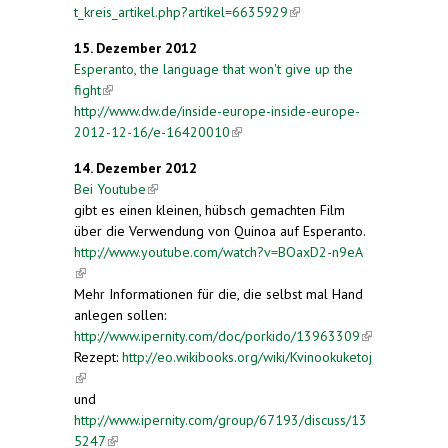
t_kreis_artikel.php?artikel=6635929
(link is
external)
15. Dezember 2012
Esperanto, the language that won't give up the
fight
(link is external)
http://www.dw.de/inside-europe-inside-europe-
2012-12-16/e-16420010
(link is external)
14. Dezember 2012
Bei Youtube
(link is external)
gibt es einen kleinen, hübsch gemachten Film
über die Verwendung von Quinoa auf Esperanto.
http://www.youtube.com/watch?v=BOaxD2-n9eA
(link is external)
Mehr Informationen für die, die selbst mal Hand
anlegen sollen:
http://www.ipernity.com/doc/porkido/13963309
(link is
Rezept:
http://eo.wikibooks.org/wiki/Kvinookuketoj
external)
(link is external)
und
http://www.ipernity.com/group/67193/discuss/13
5247
(link is external)