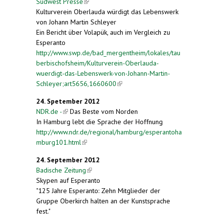
Südwest Presse
(link is external)
Kulturverein Oberlauda würdigt das Lebenswerk
von Johann Martin Schleyer
Ein Bericht über Volapük, auch im Vergleich zu
Esperanto
http://www.swp.de/bad_mergentheim/lokales/tau
berbischofsheim/Kulturverein-Oberlauda-
wuerdigt-das-Lebenswerk-von-Johann-Martin-
Schleyer;art5656,1660600
(link is external)
24. Spetember 2012
NDR.de -
(link is external)
Das Beste vom Norden
In Hamburg lebt die Sprache der Hoffnung
http://www.ndr.de/regional/hamburg/esperantoha
mburg101.html
(link is external)
24. September 2012
Badische Zeitung
(link is external)
Skypen auf Esperanto
"125 Jahre Esperanto: Zehn Mitglieder der
Gruppe Oberkirch halten an der Kunstsprache
fest."