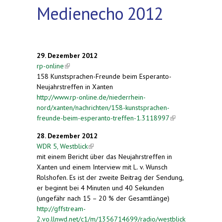
Medienecho 2012
29. Dezember 2012
rp-online
(link is external)
158 Kunstsprachen-Freunde beim Esperanto-
Neujahrstreffen in Xanten
http://www.rp-online.de/niederrhein-
nord/xanten/nachrichten/158-kunstsprachen-
freunde-beim-esperanto-treffen-1.3118997
(link is
external)
28. Dezember 2012
WDR 5, Westblick
(link is external)
mit einem Bericht über das Neujahrstreffen in
Xanten und einem Interview mit L. v. Wunsch
Rolshofen. Es ist der zweite Beitrag der Sendung,
er beginnt bei 4 Minuten und 40 Sekunden
(ungefähr nach 15 – 20 % der Gesamtlänge)
http://gffstream-
2.vo.llnwd.net/c1/m/1356714699/radio/westblick