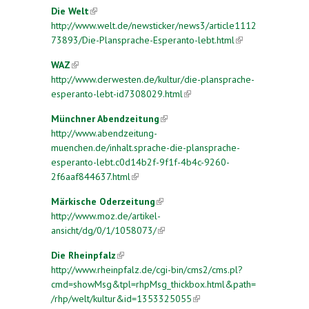
Die Welt
(link is external)
http://www.welt.de/newsticker/news3/article1112
73893/Die-Plansprache-Esperanto-lebt.html
(link is
external)
WAZ
(link is external)
http://www.derwesten.de/kultur/die-plansprache-
esperanto-lebt-id7308029.html
(link is external)
Münchner Abendzeitung
(link is external)
http://www.abendzeitung-
muenchen.de/inhalt.sprache-die-plansprache-
esperanto-lebt.c0d14b2f-9f1f-4b4c-9260-
2f6aaf844637.html
(link is external)
Märkische Oderzeitung
(link is external)
http://www.moz.de/artikel-
ansicht/dg/0/1/1058073/
(link is external)
Die Rheinpfalz
(link is external)
http://www.rheinpfalz.de/cgi-bin/cms2/cms.pl?
cmd=showMsg&tpl=rhpMsg_thickbox.html&path=
/rhp/welt/kultur&id=1353325055
(link is external)