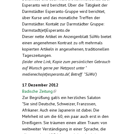
Esperanto wird berichtet. Über die Tätigkeit der
Darmstädter Esperanto-Gruppe wird berichtet,
über Kurse und das monatliche Treffen der
Darmstädter. Kontakt zur Darmstädter Gruppe:
Darmstadt(et)Esperanto.de
Dieser nette Artikel im Anzeigenblatt SüWo bietet
einen angenehmen Kontrast zu oft mehrmals
kopierten Artikeln in angesehenen, traditionellen
Tageszeitungen.
(leider ohne Link, Kopie zum persönlichen Gebrauch
auf Wunsch gerne per Netzpost unter "
medienecho(et)esperanto.de", Betreff "SüWo")
17. Dezember 2012
Badische Zeitung
(link is external)
Zur Begrüßung gab's ein herzliches Saluton
"Sie sind Deutsche, Schweizer, Franzosen,
Afrikaner. Auch eine Japanerin ist dabei. Die
Mehrheit ist um die 60, ein paar auch erst in den
Dreißigern. Sie träumen einen alten Traum: von
weltweiter Verständigung in einer Sprache, die