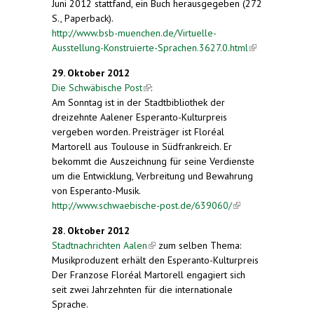
Juni 2012 stattfand, ein Buch herausgegeben (272
S., Paperback).
http://www.bsb-muenchen.de/Virtuelle-
Ausstellung-Konstruierte-Sprachen.3627.0.html
(link is
external)
29. Oktober 2012
Die Schwäbische Post
(link is external)
:
Am Sonntag ist in der Stadtbibliothek der
dreizehnte Aalener Esperanto-Kulturpreis
vergeben worden. Preisträger ist Floréal
Martorell aus Toulouse in Südfrankreich. Er
bekommt die Auszeichnung für seine Verdienste
um die Entwicklung, Verbreitung und Bewahrung
von Esperanto-Musik.
http://www.schwaebische-post.de/639060/
(link is
external)
28. Oktober 2012
Stadtnachrichten Aalen
(link is external)
zum selben Thema:
Musikproduzent erhält den Esperanto-Kulturpreis
Der Franzose Floréal Martorell engagiert sich
seit zwei Jahrzehnten für die internationale
Sprache.