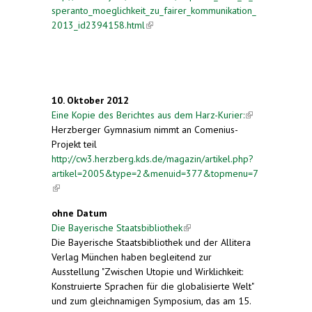
speranto_moeglichkeit_zu_fairer_kommunikation_
2013_id2394158.html
(link is external)
10. Oktober 2012
Eine Kopie des Berichtes aus dem Harz-Kurier:
(link is
Herzberger Gymnasium nimmt an Comenius-
external)
Projekt teil
http://cw3.herzberg.kds.de/magazin/artikel.php?
artikel=2005&type=2&menuid=377&topmenu=7
(link is external)
ohne Datum
Die Bayerische Staatsbibliothek
(link is external)
Die Bayerische Staatsbibliothek und der Allitera
Verlag München haben begleitend zur
Ausstellung "Zwischen Utopie und Wirklichkeit:
Konstruierte Sprachen für die globalisierte Welt"
und zum gleichnamigen Symposium, das am 15.