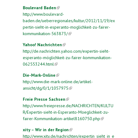
Boulevard Baden
(link is external)
http://www.boulevard-
baden.de/ueberregionales/kultur/2012/11/19/ex
pertin-sieht-in-esperanto-moglichkeit-zu-fairer-
kommunikation-563873/
(link is external)
Yahoo! Nachrichten
(link is external)
http://de.nachrichten.yahoo.com/expertin-sieht-
esperanto-möglichkeit-zu-fairer-kommunikation-
062553244.html
(link is external)
Die-Mark-Online
(link is external)
http://www.die-mark-online.de/artikel-
ansicht/dg/0/1/1057975
(link is external)
Freie Presse Sachsen
(link is external)
http://www.freiepresse.de/NACHRICHTEN/KULTU
R/Expertin-sieht-in-Esperanto-Moeglichkeit-zu-
fairer-Kommunikation-artikel8160750.php
(link is
external)
xity – Wir in der Region
(link is external)
http://www.xity.de/nachrichten/expertin_sieht_in_e