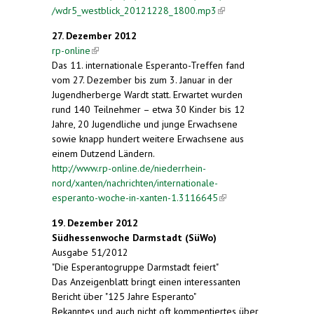
/wdr5_westblick_20121228_1800.mp3
(link is
external)
27. Dezember 2012
rp-online
(link is external)
Das 11. internationale Esperanto-Treffen fand
vom 27. Dezember bis zum 3. Januar in der
Jugendherberge Wardt statt. Erwartet wurden
rund 140 Teilnehmer – etwa 30 Kinder bis 12
Jahre, 20 Jugendliche und junge Erwachsene
sowie knapp hundert weitere Erwachsene aus
einem Dutzend Ländern.
http://www.rp-online.de/niederrhein-
nord/xanten/nachrichten/internationale-
esperanto-woche-in-xanten-1.3116645
(link is
external)
19. Dezember 2012
Südhessenwoche Darmstadt (SüWo)
Ausgabe 51/2012
"Die Esperantogruppe Darmstadt feiert"
Das Anzeigenblatt bringt einen interessanten
Bericht über "125 Jahre Esperanto"
Bekanntes und auch nicht oft kommentiertes über