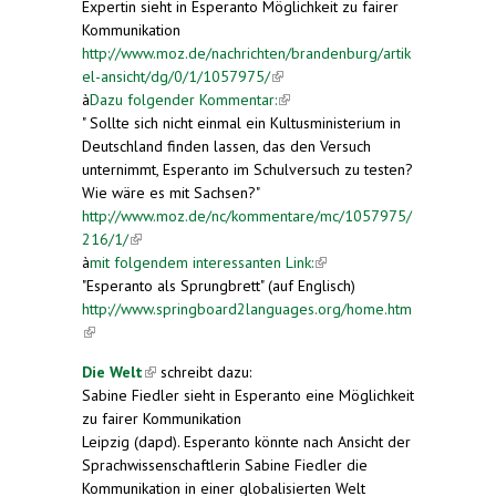
Expertin sieht in Esperanto Möglichkeit zu fairer
Kommunikation
http://www.moz.de/nachrichten/brandenburg/artik
el-ansicht/dg/0/1/1057975/
(link is external)
à
Dazu folgender Kommentar:
(link is external)
" Sollte sich nicht einmal ein Kultusministerium in
Deutschland finden lassen, das den Versuch
unternimmt, Esperanto im Schulversuch zu testen?
Wie wäre es mit Sachsen?"
http://www.moz.de/nc/kommentare/mc/1057975/
216/1/
(link is external)
à
mit folgendem interessanten Link:
(link is
"Esperanto als Sprungbrett" (auf Englisch)
external)
http://www.springboard2languages.org/home.htm
(link is external)
Die Welt
(link is external)
schreibt dazu:
Sabine Fiedler sieht in Esperanto eine Möglichkeit
zu fairer Kommunikation
Leipzig (dapd). Esperanto könnte nach Ansicht der
Sprachwissenschaftlerin Sabine Fiedler die
Kommunikation in einer globalisierten Welt