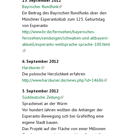
15. September 2012
Bayrischer Rundfunk
(link is external)
Ein Beitrag des Bayrischen Rundfunks über den
Münchner Esperantoklub zum 125. Geburtstag
von Esperanto
http://www.br.de/fernsehen/bayerisches-
fernsehen/sendungen/schwaben-und-altbayern-
aktuell/esperanto-weltsprache-sprache-100.html
(link is external)
6. September 2012
Harzkurier
(link is external)
Die polnische Herzlichkeit erfahren
http://www.harzkurier.de/news.php?id=14686
(link is
external)
3. September 2012
Süddeutsche Zeitung
(link is external)
Sprachinsel an der Würm
Vor hundert Jahren wollten die Anhänger der
Esperanto-Bewegung sich bei Gräfelfing eine
eigene Stadt bauen.
Das Projekt auf der Fläche von einer Millionen