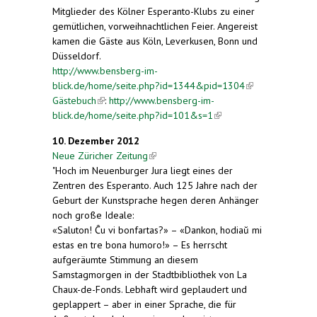
Mitglieder des Kölner Esperanto-Klubs zu einer
gemütlichen, vorweihnachtlichen Feier. Angereist
kamen die Gäste aus Köln, Leverkusen, Bonn und
Düsseldorf.
http://www.bensberg-im-
blick.de/home/seite.php?id=1344&pid=1304
(link is
Gästebuch
(link is external)
:
http://www.bensberg-im-
external)
blick.de/home/seite.php?id=101&s=1
(link is
external)
10. Dezember 2012
Neue Züricher Zeitung
(link is external)
"Hoch im Neuenburger Jura liegt eines der
Zentren des Esperanto. Auch 125 Jahre nach der
Geburt der Kunstsprache hegen deren Anhänger
noch große Ideale:
«Saluton! Ĉu vi bonfartas?» – «Dankon, hodiaŭ mi
estas en tre bona humoro!» – Es herrscht
aufgeräumte Stimmung an diesem
Samstagmorgen in der Stadtbibliothek von La
Chaux-de-Fonds. Lebhaft wird geplaudert und
geplappert – aber in einer Sprache, die für