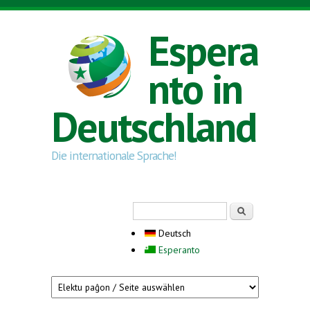
Direkt zum Inhalt
Espera
nto in
Deutschland
Die internationale Sprache!
Suchformular
Suche
Deutsch
Esperanto