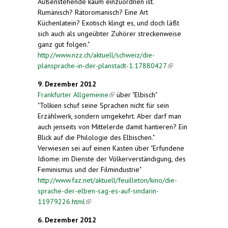
Außenstehende kaum einzuordnen ist.
Rumänisch? Rätoromanisch? Eine Art
Küchenlatein? Exotisch klingt es, und doch läßt
sich auch als ungeübter Zuhörer streckenweise
ganz gut folgen."
http://www.nzz.ch/aktuell/schweiz/die-
plansprache-in-der-planstadt-1.17880427
(link is
external)
9. Dezember 2012
Frankfurter Allgemeine
(link is external)
über "Elbisch"
"Tolkien schuf seine Sprachen nicht für sein
Erzählwerk, sondern umgekehrt. Aber darf man
auch jenseits von Mittelerde damit hantieren? Ein
Blick auf die Philologie des Elbischen."
Verwiesen sei auf einen Kasten über "Erfundene
Idiome: im Dienste der Völkerverständigung, des
Feminismus und der Filmindustrie"
http://www.faz.net/aktuell/feuilleton/kino/die-
sprache-der-elben-sag-es-auf-sindarin-
11979226.html
(link is external)
6. Dezember 2012