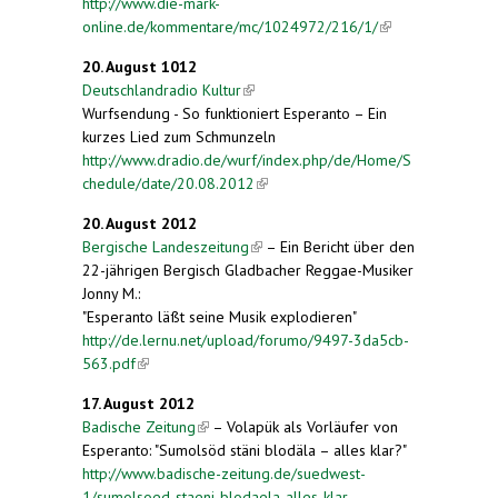
http://www.die-mark-
online.de/kommentare/mc/1024972/216/1/
(link is
external)
20. August 1012
Deutschlandradio Kultur
(link is external)
Wurfsendung - So funktioniert Esperanto – Ein
kurzes Lied zum Schmunzeln
http://www.dradio.de/wurf/index.php/de/Home/S
chedule/date/20.08.2012
(link is external)
20. August 2012
Bergische Landeszeitung
(link is external)
– Ein Bericht über den
22-jährigen Bergisch Gladbacher Reggae-Musiker
Jonny M.:
"Esperanto läßt seine Musik explodieren"
http://de.lernu.net/upload/forumo/9497-3da5cb-
563.pdf
(link is external)
17. August 2012
Badische Zeitung
(link is external)
– Volapük als Vorläufer von
Esperanto: "Sumolsöd stäni blodäla – alles klar?"
http://www.badische-zeitung.de/suedwest-
1/sumolsoed-staeni-blodaela-alles-klar-