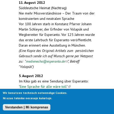
11. August 2012
Süddeutsche Heimat (Nachtrag)
Nie mehr Missverständnisse – Der Traum von der
konstruierten und neutralen Sprache
Vor 100 Jahren starb in Konstanz Pfarrer Johann
Martin Schleyer, der Erfinder von Volapük und
Wegbereiter für Esperanto. Vor 125 Jahren wurde
das erste Lehrbuch für Esperanto veröffentlicht.
Daran erinnert eine Ausstellung in München.
(Eine Kopie des Original-Artikels zum persönlichen
Gebrauch sende ich auf Wunsch gerne per Netzpost
zu: "
medienecho@esperanto.de
(link sends e-mail)
", Betreff
"Volapük")
5. August 2012
Im Kika gab es eine Sendung über Esperanto:
"Eine Sprache für alle wäre toll"
(link is external)
Hier gibt es einen ausführlichen Bericht über die
Wir benutzen technisch notwendige Cookies.
Sendung und eine Liste der
Ni uzas teknike necesajn kuketojn.
Wiederholungstermine.
Verstanden | Mi komprenas
http://programm.ard.de/TV/kika/erde-an-
zukunft/eid_280088261473730?list=now
(link is