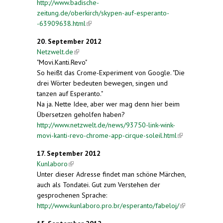
http://www.badische-
zeitung.de/oberkirch/skypen-auf-esperanto-
-63909638.html
(link is external)
20. September 2012
Netzwelt.de
(link is external)
"Movi.Kanti.Revo"
So heißt das Crome-Experiment von Google. "Die
drei Wörter bedeuten bewegen, singen und
tanzen auf Esperanto."
Na ja. Nette Idee, aber wer mag denn hier beim
Übersetzen geholfen haben?
http://www.netzwelt.de/news/93750-link-wink-
movi-kanti-revo-chrome-app-cirque-soleil.html
(link is
external)
17. September 2012
Kunlaboro
(link is external)
Unter dieser Adresse findet man schöne Märchen,
auch als Tondatei. Gut zum Verstehen der
gesprochenen Sprache:
http://www.kunlaboro.pro.br/esperanto/fabeloj/
(link is
external)