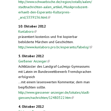
http://www.schwaebische.de/region/ostalb/aalen/
stadtnachrichten-aalen_artikel,-Musikproduzent-
erhaelt-den-Esperanto-Kulturpreis-
_arid,5339136.html
(link is external)
10. Oktober 2012
Kunlaboro
(link is external)
präsentiert kostenlos und frei kopierbar
bebilderte Märchen und Geschichten.
http://www.kunlaboro.pro.br/esperanto/fabeloj/
(link is
external)
5. Oktober 2012
Gießener Anzeiger
(link is external)
Achtklässler des Landgraf-Ludwigs-Gymnasiums
mit Latein im Bundeswettbewerb Fremdsprachen
erfolgreich
...mit einem lesenswerten Kommentar, dem man
beipflichten sollte.
http://www.giessener-anzeiger.de/lokales/stadt-
giessen/nachrichten/12480322.htm
(link is
external)
4. Oktober 2012