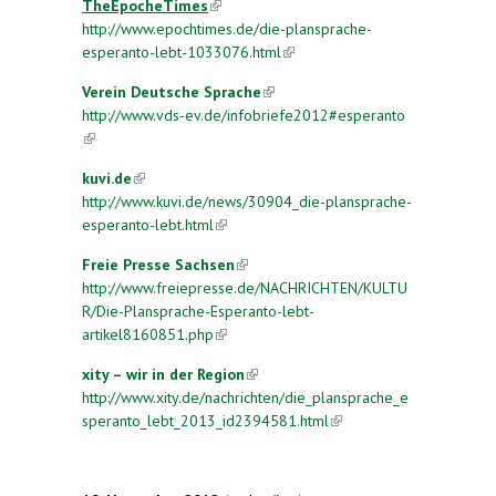
TheEpocheTimes
(link is external)
http://www.epochtimes.de/die-plansprache-
esperanto-lebt-1033076.html
(link is external)
Verein Deutsche Sprache
(link is external)
http://www.vds-ev.de/infobriefe2012#esperanto
(link is external)
kuvi.de
(link is external)
http://www.kuvi.de/news/30904_die-plansprache-
esperanto-lebt.html
(link is external)
Freie Presse Sachsen
(link is external)
http://www.freiepresse.de/NACHRICHTEN/KULTU
R/Die-Plansprache-Esperanto-lebt-
artikel8160851.php
(link is external)
xity – wir in der Region
(link is external)
http://www.xity.de/nachrichten/die_plansprache_e
speranto_lebt_2013_id2394581.html
(link is
external)