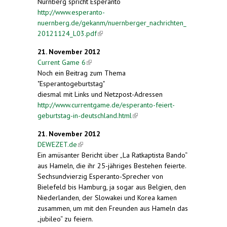
Nürnberg spricht Esperanto
http://www.esperanto-
nuernberg.de/gekanm/nuernberger_nachrichten_
20121124_L03.pdf
(link is external)
21. November 2012
Current Game 6
(link is external)
Noch ein Beitrag zum Thema
"Esperantogeburtstag"
diesmal mit Links und Netzpost-Adressen
http://www.currentgame.de/esperanto-feiert-
geburtstag-in-deutschland.html
(link is external)
21. November 2012
DEWEZET.de
(link is external)
Ein amüsanter Bericht über „La Ratkaptista Bando“
aus Hameln, die ihr 25-jähriges Bestehen feierte.
Sechsundvierzig Esperanto-Sprecher von
Bielefeld bis Hamburg, ja sogar aus Belgien, den
Niederlanden, der Slowakei und Korea kamen
zusammen, um mit den Freunden aus Hameln das
„jubileo“ zu feiern.