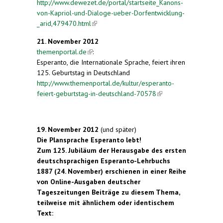
http://www.dewezet.de/portal/startseite_Kanons-
von-Kapriol-und-Dialoge-ueber-Dorfentwicklung-
_arid,479470.html
(link is external)
21. November 2012
themenportal.de
(link is external)
:
Esperanto, die Internationale Sprache, feiert ihren
125. Geburtstag in Deutschland
http://www.themenportal.de/kultur/esperanto-
feiert-geburtstag-in-deutschland-70578
(link is
external)
19. November 2012
(und später)
Die Plansprache Esperanto lebt!
Zum 125. Jubiläum der Herausgabe des ersten
deutschsprachigen Esperanto-Lehrbuchs
1887 (24. November) erschienen in einer Reihe
von Online-Ausgaben deutscher
Tageszeitungen Beiträge zu diesem Thema,
teilweise mit ähnlichem oder identischem
Text: