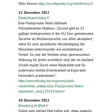
Über Kvinoo:
http://eo.wikipedia.org/wiki/Kvinoo
(link is
external)
13. Dezember 2012
Deutschland today
(link is external)
Eine Plansprache feiert Jubiläum
Polizeibeamter Matheus: „Zurzeit gibt es 23
gültige Amtssprachen in der EU. Eine gemeinsame
Sprache als Brückensprache, von allen akzeptiert,
wäre für eine sprachliche Verständigung der
Menschen untereinander ein unschätzbarer
Vorteil. So, wie die Vorteile einer gemeinsamen
Währung für jeden ersichtlich sind, der im Ausland
Urlaub macht. Durch seine Neutralität und für
jedermann leichte Erlernbarkeit ist Esperanto
besonders prädestiniert.“
http://www.dtoday.de/regionen/lokal-
nachrichten_artikel,-Eine-Plansprache-feiert-
Jubilaeum-_arid,213024.html
(link is external)
10. Dezember 2012
Bensberg im Blick
(link is external)
Schon zum vierten Mal trafen sich etwa zwanzig