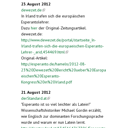
23. August 2012
dewezet.de
(link is external)
In Irland trafen sich die europäischen
Esperantolehrer.
Dazu
hier
der Original-Zeitungsartikel.
dewezet.de:
http://www.dewezet.de/portal/startseite_In-
Irland-trafen-sich-die-europaeischen-Esperanto-
Lehrer-_arid,454469.html
(link is external)
Original-Artikel:
http://esperanto.de/hameln/2012-08-
23%20Dewezet%20Bericht%20ueber%20Europa
eischen%20Esperanto-
Kongress%20in%20Irland.pdf
21. August 2012
derStandard.at
(link is external)
"Esperanto ist so viel leichter als Latein!"
Wissenschaftshistoriker Michael Gordin erzählt,
wie Englisch zur dominanten Forschungssprache
wurde und warum er nun Latein lernt.