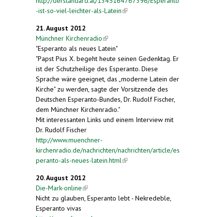
http://derstandard.at/1345164767396/Esperanto
-ist-so-viel-leichter-als-Latein
(link is external)
21. August 2012
Münchner Kirchenradio
(link is external)
"Esperanto als neues Latein"
"Papst Pius X. begeht heute seinen Gedenktag. Er
ist der Schutzheilige des Esperanto. Diese
Sprache wäre geeignet, das „moderne Latein der
Kirche" zu werden, sagte der Vorsitzende des
Deutschen Esperanto-Bundes, Dr. Rudolf Fischer,
dem Münchner Kirchenradio."
Mit interessanten Links und einem Interview mit
Dr. Rudolf Fischer
http://www.muenchner-
kirchenradio.de/nachrichten/nachrichten/article/es
peranto-als-neues-latein.html
(link is external)
20. August 2012
Die-Mark-online
(link is external)
Nicht zu glauben, Esperanto lebt - Nekredeble,
Esperanto vivas