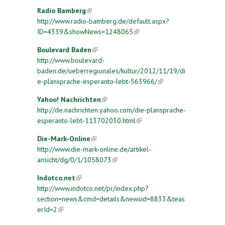
Radio Bamberg
(link is external)
http://www.radio-bamberg.de/default.aspx?
ID=4339&showNews=1248065
(link is external)
Boulevard Baden
(link is external)
http://www.boulevard-
baden.de/ueberregionales/kultur/2012/11/19/di
e-plansprache-esperanto-lebt-563966/
(link is
external)
Yahoo! Nachrichten
(link is external)
http://de.nachrichten.yahoo.com/die-plansprache-
esperanto-lebt-113702030.html
(link is external)
Die-Mark-Online
(link is external)
http://www.die-mark-online.de/artikel-
ansicht/dg/0/1/1058073
(link is external)
Indotco.net
(link is external)
http://www.indotco.net/pr/index.php?
section=news&cmd=details&newsid=8833&teas
erId=2
(link is external)