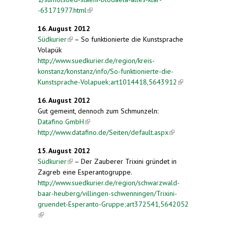
-63171977.html
(link is external)
16. August 2012
Südkurier
(link is external)
– So funktionierte die Kunstsprache
Volapük
http://www.suedkurier.de/region/kreis-
konstanz/konstanz/info/So-funktionierte-die-
Kunstsprache-Volapuek;art1014418,5643912
(link is
external)
16. August 2012
Gut gemeint, dennoch zum Schmunzeln:
Datafino GmbH
(link is external)
http://www.datafino.de/Seiten/default.aspx
(link is
external)
15. August 2012
Südkurier
(link is external)
– Der Zauberer Trixini gründet in
Zagreb eine Esperantogruppe.
http://www.suedkurier.de/region/schwarzwald-
baar-heuberg/villingen-schwenningen/Trixini-
gruendet-Esperanto-Gruppe;art372541,5642052
(link is external)