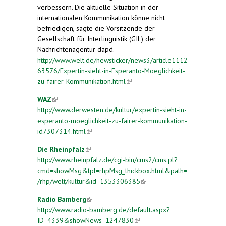
verbessern. Die aktuelle Situation in der
internationalen Kommunikation könne nicht
befriedigen, sagte die Vorsitzende der
Gesellschaft für Interlinguistik (GIL) der
Nachrichtenagentur dapd.
http://www.welt.de/newsticker/news3/article1112
63576/Expertin-sieht-in-Esperanto-Moeglichkeit-
zu-fairer-Kommunikation.html
(link is external)
WAZ
(link is external)
http://www.derwesten.de/kultur/expertin-sieht-in-
esperanto-moeglichkeit-zu-fairer-kommunikation-
id7307314.html
(link is external)
Die Rheinpfalz
(link is external)
http://www.rheinpfalz.de/cgi-bin/cms2/cms.pl?
cmd=showMsg&tpl=rhpMsg_thickbox.html&path=
/rhp/welt/kultur&id=1353306385
(link is external)
Radio Bamberg
(link is external)
http://www.radio-bamberg.de/default.aspx?
ID=4339&showNews=1247830
(link is external)