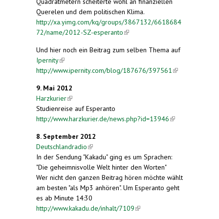
Quadratmetern scheiterte wohl an finanziellen
Querelen und dem politischen Klima.
http://xa.yimg.com/kq/groups/3867132/6618684
72/name/2012-SZ-esperanto
(link is external)
Und hier noch ein Beitrag zum selben Thema auf
Ipernity
(link is external)
http://www.ipernity.com/blog/187676/397561
(link is
external)
9. Mai 2012
Harzkurier
(link is external)
Studienreise auf Esperanto
http://www.harzkurier.de/news.php?id=13946
(link is
external)
8. September 2012
Deutschlandradio
(link is external)
In der Sendung "Kakadu" ging es um Sprachen:
"Die geheimnisvolle Welt hinter den Worten"
Wer nicht den ganzen Beitrag hören möchte wählt
am besten "als Mp3 anhören". Um Esperanto geht
es ab Minute 14:30
http://www.kakadu.de/inhalt/7109
(link is external)