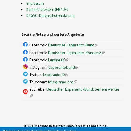
Impressum
Kontaktadressen DEB/ DEJ
DSGVO-Datenschutzerklärung
Soziale Netze und weitere Angebote
Facebook:
Deutscher Esperanto-Bund
(link is
external)
Facebook:
Deutscher Esperanto-Kongress
(link is
external)
Facebook:
Luminesk'
(link is external)
Instagram:
esperantobund
(link is external)
Twitter:
Esperanto_D
(link is external)
Telegram:
telegramo.org
(link is external)
YouTube:
Deutscher Esperanto-Bund: Sehenswertes
(link is external)
2026 Esperanto in Deutschland- This is a Free Drupal