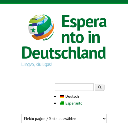
Direkt zum Inhalt
Espera
nto in
Deutschland
Lingvo, kiu ligas!
Suchformular
Suche
Deutsch
Esperanto