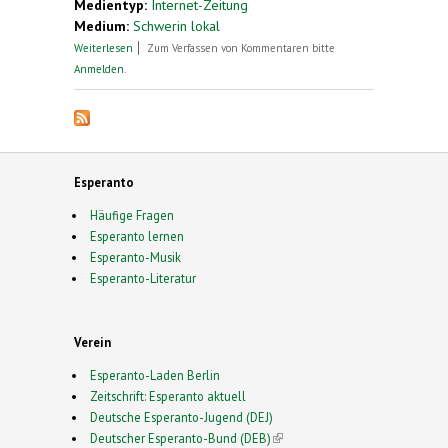
Medientyp:
Internet-Zeitung
Medium:
Schwerin lokal
über Esperanto-Buchausstellung im Schleswig-
Weiterlesen
Zum Verfassen von Kommentaren bitte
Holstein-Haus
Anmelden
.
Esperanto
Häufige Fragen
Esperanto lernen
Esperanto-Musik
Esperanto-Literatur
Verein
Esperanto-Laden Berlin
Zeitschrift: Esperanto aktuell
Deutsche Esperanto-Jugend (DEJ)
Deutscher Esperanto-Bund (DEB)
(link is external)