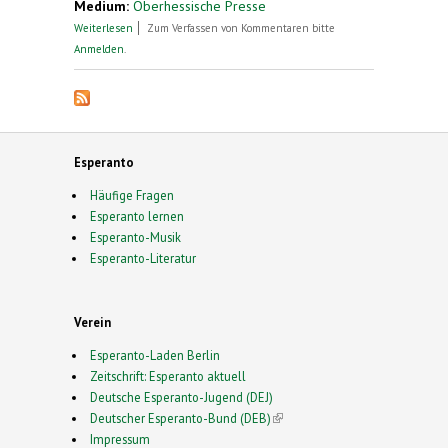
Medium:
Oberhessische Presse
über „Esperanto ist eine Weltsprache“
Weiterlesen
Zum Verfassen von Kommentaren bitte
Anmelden
.
Esperanto
Häufige Fragen
Esperanto lernen
Esperanto-Musik
Esperanto-Literatur
Verein
Esperanto-Laden Berlin
Zeitschrift: Esperanto aktuell
Deutsche Esperanto-Jugend (DEJ)
Deutscher Esperanto-Bund (DEB)
(link is external)
Impressum