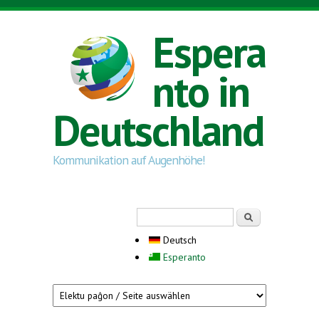
Direkt zum Inhalt
Espera
nto in
Deutschland
Kommunikation auf Augenhöhe!
Suchformular
Suche
Deutsch
Esperanto