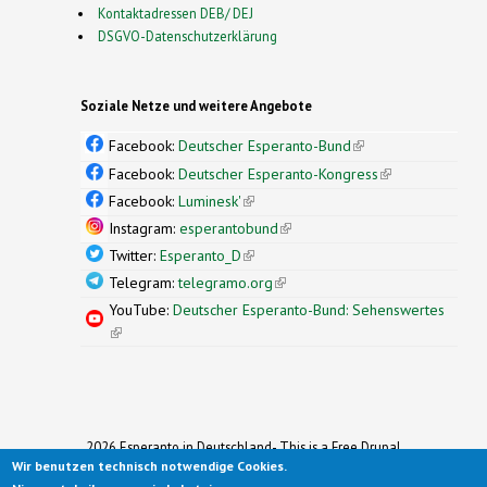
Kontaktadressen DEB/ DEJ
DSGVO-Datenschutzerklärung
Soziale Netze und weitere Angebote
Facebook:
Deutscher Esperanto-Bund
(link is
external)
Facebook:
Deutscher Esperanto-Kongress
(link is
external)
Facebook:
Luminesk'
(link is external)
Instagram:
esperantobund
(link is external)
Twitter:
Esperanto_D
(link is external)
Telegram:
telegramo.org
(link is external)
YouTube:
Deutscher Esperanto-Bund: Sehenswertes
(link is external)
2026 Esperanto in Deutschland- This is a Free Drupal
Wir benutzen technisch notwendige Cookies.
Theme
Ported to Drupal for the Open Source Community by