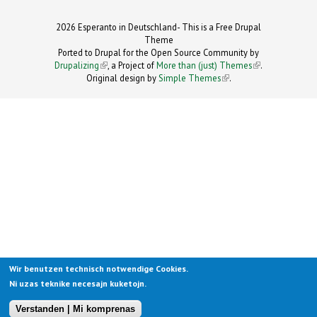
2026 Esperanto in Deutschland- This is a Free Drupal
Theme
Ported to Drupal for the Open Source Community by
Drupalizing
(link is external)
, a Project of
More than (just) Themes
(link is
.
Original design by
Simple Themes
.
(link is
external)
external)
Wir benutzen technisch notwendige Cookies.
Ni uzas teknike necesajn kuketojn.
Verstanden | Mi komprenas