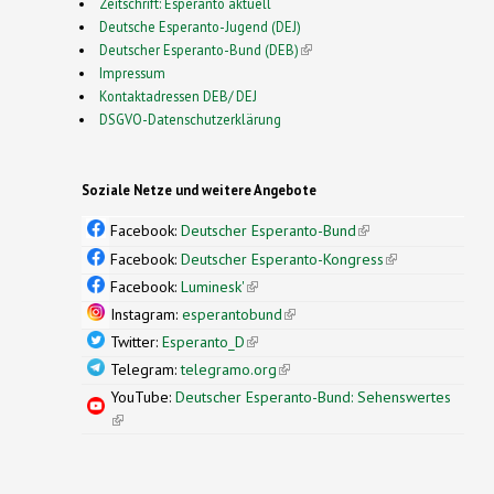
Zeitschrift: Esperanto aktuell
Deutsche Esperanto-Jugend (DEJ)
Deutscher Esperanto-Bund (DEB)
(link is external)
Impressum
Kontaktadressen DEB/ DEJ
DSGVO-Datenschutzerklärung
Soziale Netze und weitere Angebote
Facebook:
Deutscher Esperanto-Bund
(link is
external)
Facebook:
Deutscher Esperanto-Kongress
(link is
external)
Facebook:
Luminesk'
(link is external)
Instagram:
esperantobund
(link is external)
Twitter:
Esperanto_D
(link is external)
Telegram:
telegramo.org
(link is external)
YouTube:
Deutscher Esperanto-Bund: Sehenswertes
(link is external)