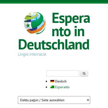
Direkt zum Inhalt
Espera
nto in
Deutschland
Lingvo internacia!
Suchformular
Suche
Deutsch
Esperanto