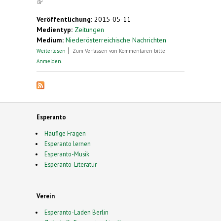
(link is external)
Veröffentlichung:
2015-05-11
Medientyp:
Zeitungen
Medium:
Niederösterreichische Nachrichten
über Rekordverdächtig: Aktiver Musiker ist über 90
Weiterlesen
Zum Verfassen von Kommentaren bitte
Jahre
Anmelden
.
Esperanto
Häufige Fragen
Esperanto lernen
Esperanto-Musik
Esperanto-Literatur
Verein
Esperanto-Laden Berlin