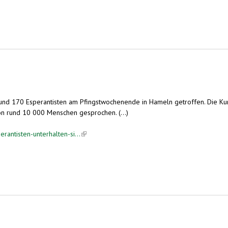
 rund 170 Esperantisten am Pfingstwochenende in Hameln getroffen. Die Ku
on rund 10 000 Menschen gesprochen. (...)
rantisten-unterhalten-si...
(link is external)