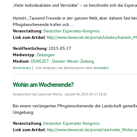
„Viele Individualisten und Verrückte“ – so beschreibt sich die Espe
Hameln
. „Tausend Freunde in der ganzen Welt, aber daheim fast kei
Pfingstwochenende trafen sich ...
Veranstaltung:
Deutscher Esperanto-Kongress
Link zum Artikel:
http://www.dewezet.de/portal/lokales/hameln_Multa
Veröffentlichung:
2015-05-27
Medientyp:
Zeitungen
Medium:
DEWEZET - Deister-Weser-Zeitung
über „Multaj individualistoj kaj frenezuloj“
Weiterlesen
Zum Verfassen von Kommentaren bitte
Anmelden
.
Wohin am Wochenende?
Gespeichert von
Louis von Wunsc...
am/um Mi, 2015-05-27 18:10
Bei einem verlängerten Pfingstwochenende die Landschaft genieße
Umgebung:
Veranstaltung:
Deutscher Esperanto-Kongress
Link zum Artikel:
http://www.dewezet.de/portal/startseite_Wohin