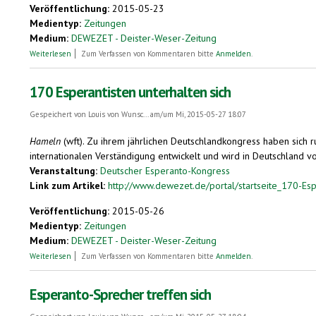
Veröffentlichung:
2015-05-23
Medientyp:
Zeitungen
Medium:
DEWEZET - Deister-Weser-Zeitung
über Wohin am Wochenende?
Weiterlesen
Zum Verfassen von Kommentaren bitte
Anmelden
.
170 Esperantisten unterhalten sich
Gespeichert von
Louis von Wunsc...
am/um Mi, 2015-05-27 18:07
Hameln
(wft). Zu ihrem jährlichen Deutschlandkongress haben sich
internationalen Verständigung entwickelt und wird in Deutschland v
Veranstaltung:
Deutscher Esperanto-Kongress
Link zum Artikel:
http://www.dewezet.de/portal/startseite_170-Espe
Veröffentlichung:
2015-05-26
Medientyp:
Zeitungen
Medium:
DEWEZET - Deister-Weser-Zeitung
über 170 Esperantisten unterhalten sich
Weiterlesen
Zum Verfassen von Kommentaren bitte
Anmelden
.
Esperanto-Sprecher treffen sich