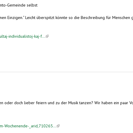
ranto-Gemeinde selbst
nen Einzigen.“ Leicht überspitzt könnte so die Beschreibung für Menschen 
j-individualistoj-kaj-f...
(link is external)
n oder doch lieber feiern und zu der Musik tanzen? Wir haben ein paar 
-am-Wochenende-_arid,710265...
(link is external)