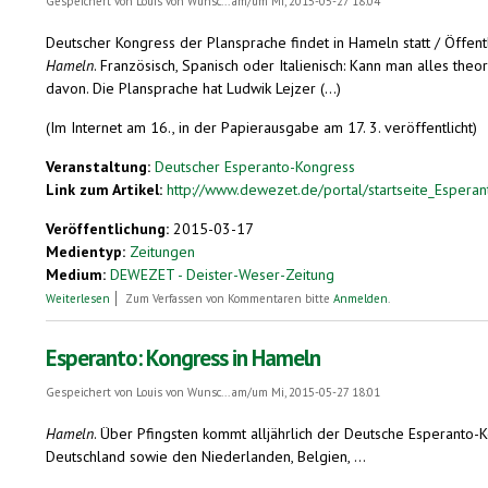
Gespeichert von
Louis von Wunsc...
am/um Mi, 2015-05-27 18:04
Deutscher Kongress der Plansprache findet in Hameln statt / Öffen
Hameln
. Französisch, Spanisch oder Italienisch: Kann man alles the
davon. Die Plansprache hat Ludwik Lejzer (...)
(Im Internet am 16., in der Papierausgabe am 17. 3. veröffentlicht)
Veranstaltung:
Deutscher Esperanto-Kongress
Link zum Artikel:
http://www.dewezet.de/portal/startseite_Esperant
Veröffentlichung:
2015-03-17
Medientyp:
Zeitungen
Medium:
DEWEZET - Deister-Weser-Zeitung
über Esperanto-Sprecher treffen sich
Weiterlesen
Zum Verfassen von Kommentaren bitte
Anmelden
.
Esperanto: Kongress in Hameln
Gespeichert von
Louis von Wunsc...
am/um Mi, 2015-05-27 18:01
Hameln
. Über Pfingsten kommt alljährlich der Deutsche Esperanto-
Deutschland sowie den Niederlanden, Belgien, ...