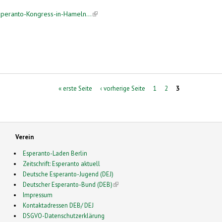
peranto-Kongress-in-Hameln...
(link is external)
« erste Seite
‹ vorherige Seite
1
2
3
Verein
Esperanto-Laden Berlin
Zeitschrift: Esperanto aktuell
Deutsche Esperanto-Jugend (DEJ)
Deutscher Esperanto-Bund (DEB)
(link is external)
Impressum
Kontaktadressen DEB/ DEJ
DSGVO-Datenschutzerklärung