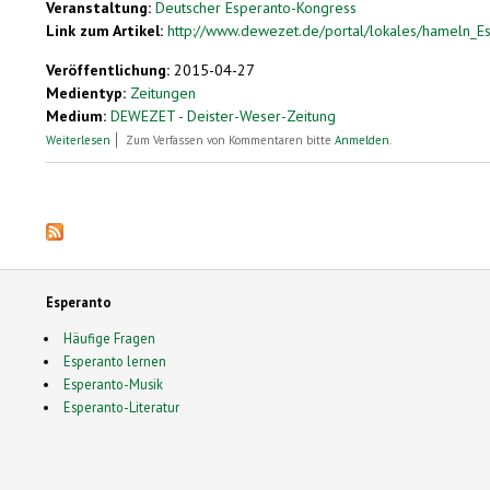
Veranstaltung:
Deutscher Esperanto-Kongress
Link zum Artikel:
http://www.dewezet.de/portal/lokales/hameln_Es
Veröffentlichung:
2015-04-27
Medientyp:
Zeitungen
Medium:
DEWEZET - Deister-Weser-Zeitung
über Esperanto: Kongress in Hameln
Weiterlesen
Zum Verfassen von Kommentaren bitte
Anmelden
.
Seiten
Esperanto
Häufige Fragen
Esperanto lernen
Esperanto-Musik
Esperanto-Literatur