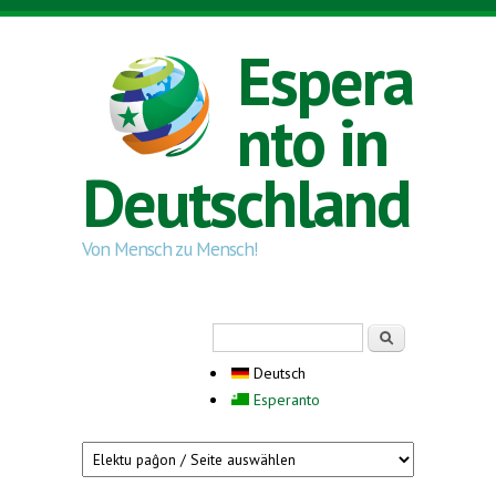
Direkt zum Inhalt
Espera
nto in
Deutschland
Von Mensch zu Mensch!
Suchformular
Suche
Deutsch
Esperanto