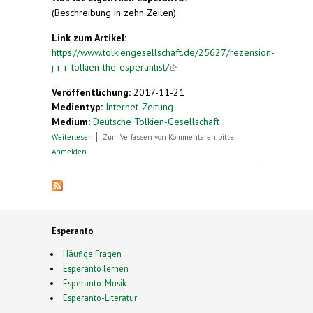
(Beschreibung in zehn Zeilen)
Link zum Artikel:
https://www.tolkiengesellschaft.de/25627/rezension-
j-r-r-tolkien-the-esperantist/
(link is external)
Veröffentlichung:
2017-11-21
Medientyp:
Internet-Zeitung
Medium:
Deutsche Tolkien-Gesellschaft
über Rezension: „J.R.R. Tolkien the Esperantist”
Weiterlesen
Zum Verfassen von Kommentaren bitte
Anmelden
.
Esperanto
Häufige Fragen
Esperanto lernen
Esperanto-Musik
Esperanto-Literatur