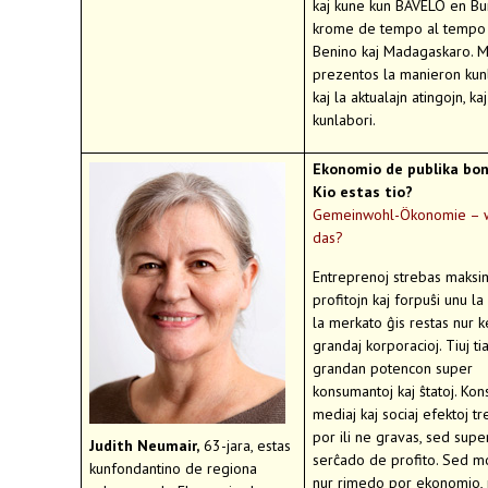
kaj kune kun BAVELO en Bu
krome de tempo al tempo
Benino kaj Madagaskaro. M
prezentos la manieron kunl
kaj la aktualajn atingojn, kaj
kunlabori.
Ekonomio de publika bon
Kio estas tio?
Gemeinwohl-Ökonomie – w
das?
Entreprenoj strebas maksi
profitojn kaj forpuŝi unu la 
la merkato ĝis restas nur k
grandaj korporacioj. Tiuj t
grandan potencon super
konsumantoj kaj ŝtatoj. Kon
mediaj kaj sociaj efektoj tr
por ili ne gravas, sed supe
Judith Neumair,
63-jara, estas
serĉado de profito. Sed m
kunfondantino de regiona
nur rimedo por ekonomio, 