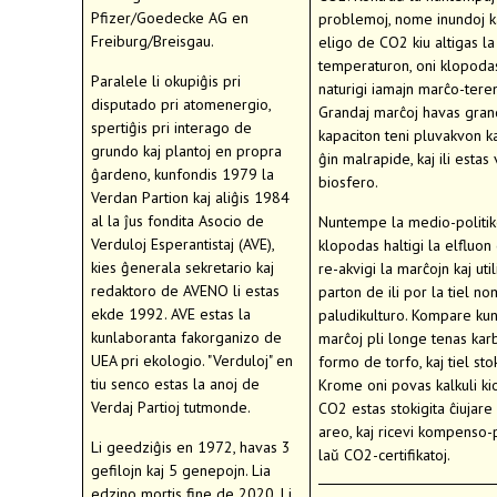
Pfizer/Goedecke AG en
problemoj, nome inundoj ka
Freiburg/Breisgau.
eligo de CO2 kiu altigas 
temperaturon, oni klopoda
Paralele li okupiĝis pri
naturigi iamajn marĉo-teren
disputado pri atomenergio,
Grandaj marĉoj havas gra
spertiĝis pri interago de
kapaciton teni pluvakvon k
grundo kaj plantoj en propra
ĝin malrapide, kaj ili estas
ĝardeno, kunfondis 1979 la
biosfero.
Verdan Partion kaj aliĝis 1984
al la ĵus fondita Asocio de
Nuntempe la medio-politi
Verduloj Esperantistaj (AVE),
klopodas haltigi la elfluon
kies ĝenerala sekretario kaj
re-akvigi la marĉojn kaj util
redaktoro de AVENO li estas
parton de ili por la tiel no
ekde 1992. AVE estas la
paludikulturo. Kompare kun
kunlaboranta fakorganizo de
marĉoj pli longe tenas ka
UEA pri ekologio. "Verduloj" en
formo de torfo, kaj tiel st
tiu senco estas la anoj de
Krome oni povas kalkuli k
Verdaj Partioj tutmonde.
CO2 estas stokigita ĉiujare 
areo, kaj ricevi kompenso-
Li geedziĝis en 1972, havas 3
laŭ CO2-certifikatoj.
gefilojn kaj 5 genepojn. Lia
edzino mortis fine de 2020. Li