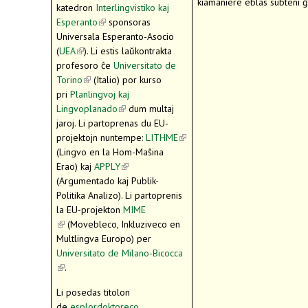
kiamaniere eblas subteni ĝ
katedron
Interlingvistiko kaj
Esperanto
(link is external)
sponsoras
Universala Esperanto-Asocio
(
UEA
(link is external)
). Li estis laŭkontrakta
profesoro ĉe
Universitato de
Torino
(link is external)
(Italio) por kurso
pri
Planlingvoj kaj
Lingvoplanado
(link is external)
dum multaj
jaroj. Li partoprenas du EU-
projektojn nuntempe:
LITHME
(link is external)
(Lingvo en la Hom-Maŝina
Erao) kaj
APPLY
(link is external)
(Argumentado kaj Publik-
Politika Analizo). Li partoprenis
la EU-projekton
MIME
(link is external)
(Movebleco, Inkluziveco en
Multlingva Europo) per
Universitato de Milano-Bicocca
(link is external)
.
Li posedas titolon
de
esplordoktoreco