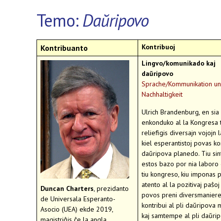
Temo:
Daŭripovo
Kontribuoj
Kontribuanto
Lingvo/komunikado kaj
daŭripovo
Sprache/Kommunikation u
Nachhaltigkeit
Ulrich Brandenburg, en sia
enkonduko al la Kongresa 
reliefigis diversajn vojojn l
kiel esperantistoj povas kon
daŭripova planedo. Tiu si
estos bazo por nia laboro
tiu kongreso, kiu imponas p
atento al la pozitivaj paŝoj 
Duncan Charters
, prezidanto
povos preni diversmaniere
de Universala Esperanto-
kontribui al pli daŭripova
Asocio (UEA) ekde 2019,
kaj samtempe al pli daŭri
magistriĝis ĉe la angla