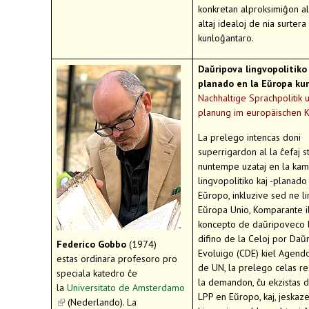
konkretan alproksimiĝon al 
altaj idealoj de nia surtera
kunloĝantaro.
Daŭripova lingvopolitiko 
planado en la Eŭropa k
Nachhaltige Sprachpolitik u
planung im europäischen K
La prelego intencas doni
superrigardon al la ĉefaj s
nuntempe uzataj en la ka
lingvopolitiko kaj -planado 
Eŭropo, inkluzive sed ne li
Eŭropa Unio, Komparante il
koncepto de daŭripoveco l
difino de la Celoj por Daŭ
Federico Gobbo
(1974)
Evoluigo (CDE) kiel Agend
estas ordinara profesoro pro
de UN, la prelego celas r
speciala katedro ĉe
la demandon, ĉu ekzistas 
la
Universitato de Amsterdamo
LPP en Eŭropo, kaj, jeskaze
(link is external)
(Nederlando). La