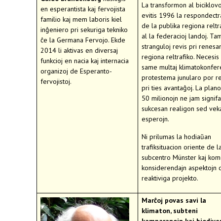
La transformon al biciklov
en esperantista kaj fervojista
evitis 1996 la respondect
familio kaj mem laboris kiel
de la publika regiona relt
inĝeniero pri sekuriga tekniko
al la federacioj landoj. Ta
ĉe la Germana Fervojo. Ekde
stranguloj revis pri renes
2014 li aktivas en diversaj
regiona reltrafiko. Necesis 
funkcioj en nacia kaj internacia
same multaj klimatokonfere
organizoj de Esperanto-
protestema junularo por re
fervojistoj.
pri ties avantaĝoj. La plano
50 milionojn ne jam signifa
sukcesan realigon sed vek
esperojn.
Ni prilumas la hodiaŭan
trafiksituacion oriente de l
subcentro Münster kaj kom
konsiderendajn aspektojn 
reaktiviga projekto.
Marĉoj povas savi la
klimaton, subteni