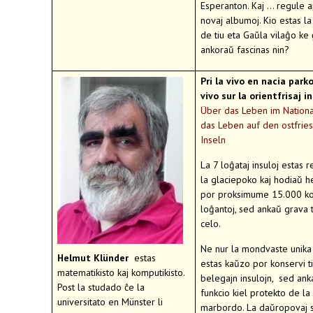
Esperanton. Kaj ... regule 
novaj albumoj. Kio estas la
de tiu eta Gaŭla vilaĝo ke 
ankoraŭ fascinas nin?
Pri la vivo en nacia parko
vivo sur la orientfrisaj in
Über das Leben im Nationa
das Leben auf den ostfries
Inseln
La 7 loĝataj insuloj estas r
la glaciepoko kaj hodiaŭ 
por proksimume 15.000 ko
loĝantoj, sed ankaŭ grava 
celo.
Ne nur la mondvaste unika
Helmut Klünder
estas
estas kaŭzo por konservi ti
matematikisto kaj komputikisto.
belegajn insulojn, sed anka
Post la studado ĉe la
funkcio kiel protekto de la
universitato en Münster li
marbordo. La daŭropovaj s