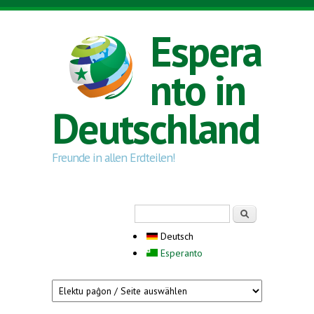
Direkt zum Inhalt
Espera
nto in
Deutschland
Freunde in allen Erdteilen!
Suchformular
Suche
Deutsch
Esperanto