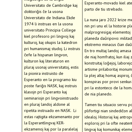
Esperanto-movado kiel ate
Universitato de Cambridge kaj
parto de tiu strebado.
doktoriĝis ĉe la usona
Universitato de Indiana. Ekde
La nuna jaro 2022 krize m
1974 li instruas en la usona
nin pri unu el la historie pl
universitato Principia College
malprogresigaj elementoj
kiel profesoro pri lingvoj kaj
planeda daŭripovo: militad
kulturoj, kaj okupis la katedron
ekstremo minacus ĉian daŭ
pri humanismaj studoj. Li instruis
En tro multaj landoj amasa 
ĉefe la hispanan lingvon,
de niaj homfratoj, kun ilia
kulturon kaj literaturon en
konstruitaj loĝejoj, laborejoj
pluraj usonaj universitatoj, estis
artisme prilaboritaj monum
la pionira instruisto de
la plej altaj homaj aspiroj, 
Esperanto en la programo kiu
konspiras por provi senkura
poste fariĝis NASK, kaj instruis
pri la estonteco de la hom
klasojn pri Esperanto kaj
de nia planedo.
seminariojn pri lingvoinstruado
en pluraj landoj aldone al
Tamen tiu situacio servu p
ripetita instruado en NASK. Li
plifortigi nian sindediĉon al
estas rajtigita ekzamenanto por
idealoj. Historiaj kaj antrop
la Esperantlingvaj KER-
esploroj pri la ofte neatent
ekzamenoj kaj por la paralelaj
lingvaj kaj komunikaj elem