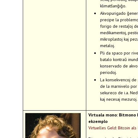
klimatŝanĝiĝo.
Akvopurigado ĝenera
precipe la problemo
forigo de restaĵoj d
medikamentoj, pestic
mikroplastoj kaj pez
metaloj.
Pli da spaco por rive
batalo kontraŭ inund
konservado de akvo 
periodoj.
La konsekvencoj de p
de la marnivelo por 
sekureco de i.a. Ne
kaj necesaj mezuroj.
Virtuala mono: Bitmono k
ekzemplo
Virtuelles Geld: Bitcoin als