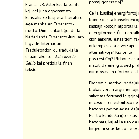
postaj generacioj?
Franca DB: Asterikso la Gaŭlo
kaj kiel juna esperantisto
Ĉe la klasikaj energifontoj 
konstatis ke tiaspeca "literaturo"
bone scias la konsekvencojn
ege mankis en Esperanto-
kaŝitajn kostojn alportas la
medio. Dum renkontiĝoj de la
energiformoj? Ĉu ili enkal
Nederlanda Esperanto-Junularo
ĉion ankoraŭ estas tiom fav
li gvidis Internacian
ni komparas la diversajn
Tradukrondon kiu tradukis la
alternativojn? Kio pri la
unuan rakonton
Asterikso la
postrestaĵoj? Pli bone est
Gaŭlo
kaj pretigis la finan
malpli da energio, sed prak
tekston.
nur movas unu fonton al ali
Ekonomiaj motivoj bedaŭr
blokas verajn argumentojn.
sukcesas fortranĉi la gajno
neceso ni en estonteco ne
bezonos povon eĉ ne daŭr
Por tio kondutŝanĝo estas
bezonata, kaj el la uzo de
lingvo ni scias ke tio ne est