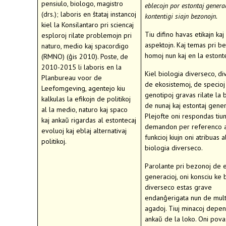
pensiulo, biologo, magistro
eblecojn por estontaj genera
(drs.); laboris en ŝtataj instancoj
kontentigi siajn bezonojn.
kiel la Konsilantaro pri sciencaj
Tiu difino havas etikajn ka
esploroj rilate problemojn pri
aspektojn. Kaj temas pri b
naturo, medio kaj spacordigo
homoj nun kaj en la estont
(RMNO) (ĝis 2010). Poste, de
2010-2015 li laboris en la
Kiel biologia diverseco, d
Planbureau voor de
de ekosistemoj, de specioj 
Leefomgeving, agentejo kiu
genotipoj gravas rilate la
kalkulas la efikojn de politikoj
de nunaj kaj estontaj gener
al la medio, naturo kaj spaco
Plejofte oni respondas tiu
kaj ankaŭ rigardas al estontecaj
demandon per referenco a
evoluoj kaj eblaj alternativaj
funkcioj kiujn oni atribuas a
politikoj.
biologia diverseco.
Parolante pri bezonoj de e
generacioj, oni konsciu ke 
diverseco estas grave
endanĝerigata nun de mult
agadoj. Tiuj minacoj depe
ankaŭ de la loko. Oni pova