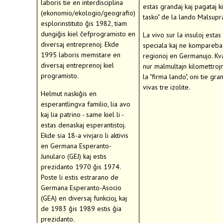
laboris tie en interdisciplina
estas grandaj kaj pagataj ki
(ekonomio/ekologio/geografio)
tasko" de la lando Malsupr
esplorinstituto ĝis 1982, tiam
dungiĝis kiel ĉefprogramisto en
La vivo sur la insuloj estas 
diversaj entreprenoj. Ekde
speciala kaj ne kompareba a
1995 laboris memstare en
regionoj en Germanujo. K
diversaj entreprenoj kiel
nur malmultajn kilomettroj
programisto.
la "firma lando", oni tie gra
vivas tre izolite.
Helmut naskiĝis en
esperantlingva familio, lia avo
kaj lia patrino - same kiel li -
estas denaskaj esperantistoj.
Ekde sia 18-a vivjaro li aktivis
en Germana Esperanto-
Junularo (GEJ) kaj estis
prezidanto 1970 ĝis 1974.
Poste li estis estrarano de
Germana Esperanto-Asocio
(GEA) en diversaj funkcioj, kaj
de 1983 ĝis 1989 estis ĝia
prezidanto.