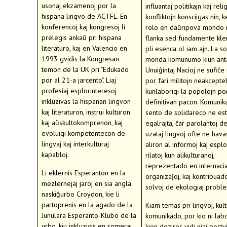
usonaj ekzamenoj por la
influantaj politikajn kaj reli
hispana lingvo de ACTFL. En
konfliktojn konsciigas nin, k
konferencoj kaj kongresoj li
rolo en daŭripova mondo 
prelegis ankaŭ pri hispana
flanka sed fundamente kler
literaturo, kaj en Valencio en
pli esenca ol iam ajn. La so
1993 gvidis la Kongresan
monda komunumo kiun anta
temon de la UK pri "Edukado
Unuiĝintaj Nacioj ne sufiĉe 
por al 21-a jarcento". Liaj
por fari militojn neakcepte
profesiaj esplorinteresoj
kunlaborigi la popolojn por
inkluzivas la hispanan lingvon
definitivan pacon. Komunik
kaj literaturon, instrui kulturon
sento de solidareco ne es
kaj aŭskultokomprenon, kaj
egalrajta, ĉar parolantoj d
evoluigi kompetentecon de
uzataj lingvoj ofte ne hav
lingvaj kaj interkulturaj
aliron al informoj kaj esplo
kapabloj.
rilatoj kun alikulturanoj,
reprezentado en internacia
Li eklernis Esperanton en la
organizaĵoj, kaj kontribuad
mezlernejaj jaroj en sia angla
solvoj de ekologiaj prob
naskiĝurbo Croydon, kie li
partoprenis en la agado de la
Kiam temas pri lingvoj, kultu
Junulara Esperanto-Klubo de la
komunikado, por kio ni labo
urbo, kiu inkluzivis en someraj
kion deziros vidi niaj postv