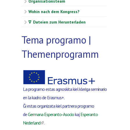
Organisationsteam
Wohin nach dem Kongress?
∇ Dateien zum Herunterladen
Tema programo |
Themenprogramm
La programo estas agnoskita kiel kleriga seminario
en la kadro de Erasmus+.
Ĝi estas organizata kiel partnera programo
de
Germana Esperanto-Asocio
kaj
Esperanto
(link is external)
Nederland
.