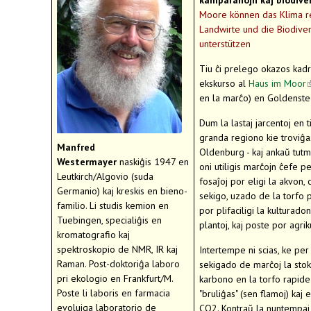
kamparanojn kaj biodive
Moore können das Klima re
Landwirte und die Biodiver
unterstützen
Tiu ĉi prelego okazos kad
ekskurso al
Haus im Moor
(
en la marĉo) en Goldenste
e
Dum la lastaj jarcentoj en t
granda regiono kie troviĝa
Manfred
Oldenburg - kaj ankaŭ tut
Westermayer
naskiĝis 1947 en
oni utiligis marĉojn ĉefe p
Leutkirch/Algovio (suda
fosaĵoj por eligi la akvon, 
Germanio) kaj kreskis en bieno-
sekigo, uzado de la torfo po
familio. Li studis kemion en
por plifaciligi la kulturado
Tuebingen, specialiĝis en
plantoj, kaj poste por agrik
kromatografio kaj
spektroskopio de NMR, IR kaj
Intertempe ni scias, ke per
Raman. Post-doktoriĝa laboro
sekigado de marĉoj la stok
pri ekologio en Frankfurt/M.
karbono en la torfo rapide
Poste li laboris en farmacia
"bruliĝas" (sen flamoj) kaj e
evoluiga laboratorio de
CO2. Kontraŭ la nuntempaj