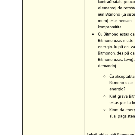
kontraŭbatalu polico 
elementoj de retoŝta
nun Bitmono (la sis
mem) estis neniam
kompromitita.
Ĉu Bitmono estas da
Bitmono uzas multe
energio. Ju pli oni v
Bitmonon, des pli d
Bitmono uzas. Leviĝa
demandoj
Ĉu akceptabla
Bitmono uzas 
energio?
Kiel grava Bi
estas por la 
Kiom da energ
aliaj pagsiste
Ankaŭ eblas vidi Bitmonon 