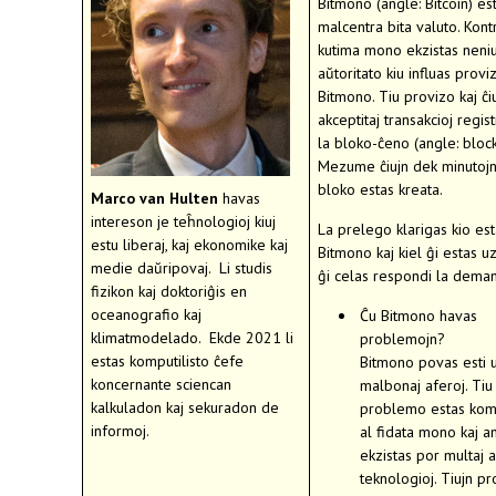
Bitmono (angle: Bitcoin) es
malcentra bita valuto. Kont
kutima mono ekzistas neniu
aŭtoritato kiu influas prov
Bitmono. Tiu provizo kaj ĉiu
akceptitaj transakcioj regis
la bloko-ĉeno (angle: block
Mezume ĉiujn dek minutoj
bloko estas kreata.
Marco van Hulten
havas
intereson je teĥnologioj kiuj
La prelego klarigas kio est
estu liberaj, kaj ekonomike kaj
Bitmono kaj kiel ĝi estas uz
medie daŭripovaj. Li studis
ĝi celas respondi la dema
fizikon kaj doktoriĝis en
oceanografio kaj
Ĉu Bitmono havas
klimatmodelado. Ekde 2021 li
problemojn?
estas komputilisto ĉefe
Bitmono povas esti 
koncernante sciencan
malbonaj aferoj. Tiu
kalkuladon kaj sekuradon de
problemo estas kom
informoj.
al fidata mono kaj a
ekzistas por multaj al
teknologioj. Tiujn p