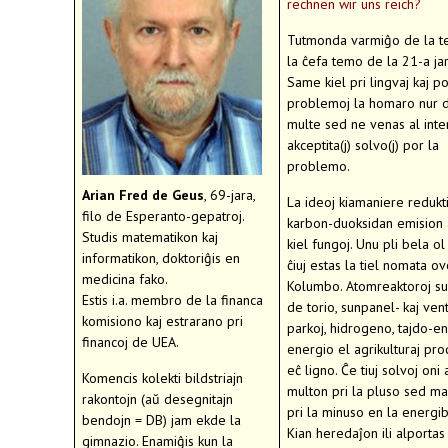
rechnen wir uns reich?
Tutmonda varmiĝo de la te
la ĉefa temo de la 21-a jar
Same kiel pri lingvaj kaj pol
problemoj la homaro nur d
multe sed ne venas al inte
akceptita(j) solvo(j) por la
problemo.
Arian Fred de Geus
, 69-jara,
La ideoj kiamaniere redukti
filo de Esperanto-gepatroj.
karbon-duoksidan emision
Studis matematikon kaj
kiel fungoj. Unu pli bela ol 
informatikon, doktoriĝis en
ĉiuj estas la tiel nomata o
medicina fako.
Kolumbo. Atomreaktoroj s
Estis i.a. membro de la financa
de torio, sunpanel- kaj ven
komisiono kaj estrarano pri
parkoj, hidrogeno, tajdo-en
financoj de UEA.
energio el agrikulturaj pro
eĉ ligno. Ĉe tiuj solvoj oni
Komencis kolekti bildstriajn
multon pri la pluso sed m
rakontojn (aŭ desegnitajn
pri la minuso en la energib
bendojn = DB) jam ekde la
Kian heredaĵon ili alportas
gimnazio. Enamiĝis kun la