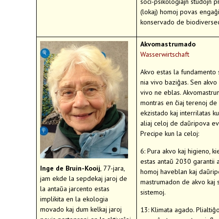
soci-psikologiajn studojn pr
(lokaj) homoj povas engaĝi
konservado de biodiverse
Akvomastrumado
Wasserwirtschaft
Akvo estas la fundamento s
nia vivo baziĝas. Sen akvo 
vivo ne eblas. Akvomastru
montras en ĉiaj terenoj de 
ekzistado kaj interrilatas k
aliaj celoj de daŭripova ev
Precipe kun la celoj:
6: Pura akvo kaj higieno, ki
estas antaŭ 2030 garantii al
Inge de Bruin-Kooij
, 77-jara,
homoj haveblan kaj daŭri
jam ekde la sepdekaj jaroj de
mastrumadon de akvo kaj s
la antaŭa jarcento estas
sistemoj.
implikita en la ekologia
movado kaj dum kelkaj jaroj
13: Klimata agado. Plialtiĝ