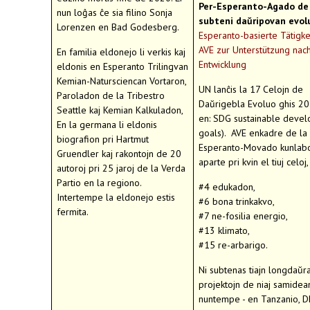
Per-Esperanto-Agado de 
nun loĝas ĉe sia filino Sonja
subteni daŭripovan evol
Lorenzen en Bad Godesberg.
Esperanto-basierte Tätigke
AVE zur Unterstützung nach
En familia eldonejo li verkis kaj
Entwicklung
eldonis en Esperanto Trilingvan
Kemian-Natursciencan Vortaron,
UN lanĉis la 17 Celojn de
Paroladon de la Tribestro
Daŭrigebla Evoluo ghis 2
Seattle kaj Kemian Kalkuladon,
en: SDG sustainable deve
En la germana li eldonis
goals). AVE enkadre de la
biografion pri Hartmut
Esperanto-Movado kunlab
Gruendler kaj rakontojn de 20
aparte pri kvin el tiuj celoj
autoroj pri 25 jaroj de la Verda
Partio en la regiono.
#4 edukadon,
Intertempe la eldonejo estis
#6 bona trinkakvo,
fermita.
#7 ne-fosilia energio,
#13 klimato,
#15 re-arbarigo.
Ni subtenas tiajn longdaŭra
projektojn de niaj samidean
nuntempe - en Tanzanio, 