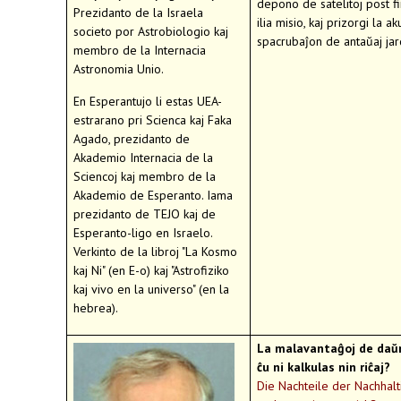
depono de satelitoj post f
Prezidanto de la Israela
ilia misio, kaj prizorgi la a
societo por Astrobiologio kaj
spacrubaĵon de antaŭaj jar
membro de la Internacia
Astronomia Unio.
En Esperantujo li estas UEA-
estrarano pri Scienca kaj Faka
Agado, prezidanto de
Akademio Internacia de la
Sciencoj kaj membro de la
Akademio de Esperanto. Iama
prezidanto de TEJO kaj de
Esperanto-ligo en Israelo.
Verkinto de la libroj "La Kosmo
kaj Ni" (en E-o) kaj "Astrofiziko
kaj vivo en la universo" (en la
hebrea).
La malavantaĝoj de daŭr
ĉu ni kalkulas nin riĉaj?
Die Nachteile der Nachhalt