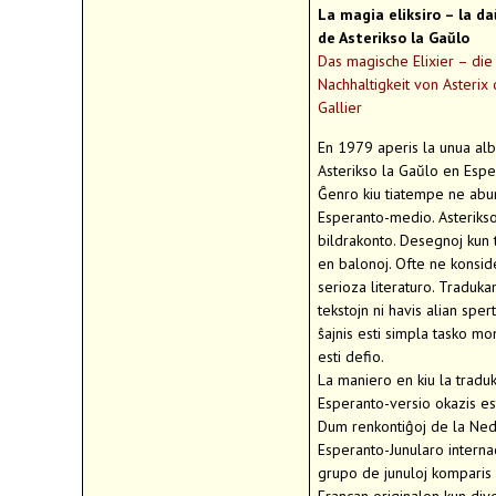
La magia eliksiro – la d
de Asterikso la Gaŭlo
Das magische Elixier – die
Nachhaltigkeit von Asterix
Gallier
En 1979 aperis la unua a
Asterikso la Gaŭlo en Espe
Ĝenro kiu tiatempe ne abu
Esperanto-medio. Asterikso
bildrakonto. Desegnoj kun 
en balonoj. Ofte ne konside
serioza literaturo. Traduka
tekstojn ni havis alian sper
ŝajnis esti simpla tasko mon
esti defio.
La maniero en kiu la traduk
Esperanto-versio okazis est
Dum renkontiĝoj de la Ne
Esperanto-Junularo interna
grupo de junuloj komparis 