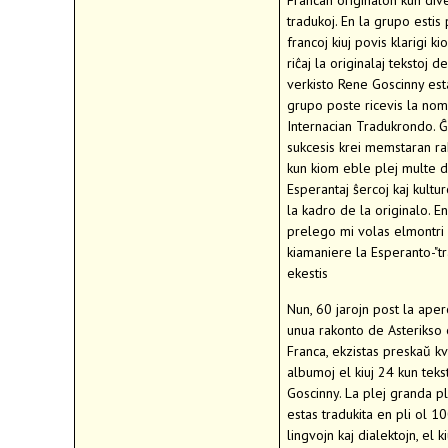
Francan originalon kun div
tradukoj. En la grupo estis 
francoj kiuj povis klarigi ki
riĉaj la originalaj tekstoj de
verkisto Rene Goscinny est
grupo poste ricevis la no
Internacian Tradukrondo. Ĝ
sukcesis krei memstaran r
kun kiom eble plej multe 
Esperantaj ŝercoj kaj kultu
la kadro de la originalo. En
prelego mi volas elmontri
kiamaniere la Esperanto-"t
ekestis
Nun, 60 jarojn post la aper
unua rakonto de Asterikso 
Franca, ekzistas preskaŭ k
albumoj el kiuj 24 kun teks
Goscinny. La plej granda p
estas tradukita en pli ol 1
lingvojn kaj dialektojn, el k