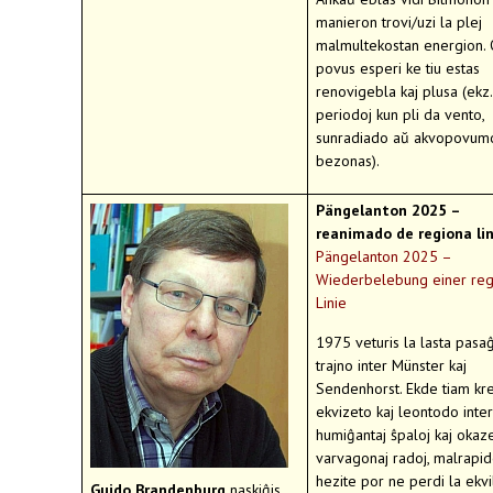
manieron trovi/uzi la plej
malmultekostan energion. 
povus esperi ke tiu estas
renovigebla kaj plusa (ekz
periodoj kun pli da vento,
sunradiado aŭ akvopovumo
bezonas).
Pängelanton 2025 –
reanimado de regiona lin
Pängelanton 2025 –
Wiederbelebung einer reg
Linie
1975 veturis la lasta pasa
trajno inter Münster kaj
Sendenhorst. Ekde tiam kre
ekvizeto kaj leontodo inter
humiĝantaj ŝpaloj kaj okaze
varvagonaj radoj, malrapid
hezite por ne perdi la ekvi
Guido Brandenburg
naskiĝis