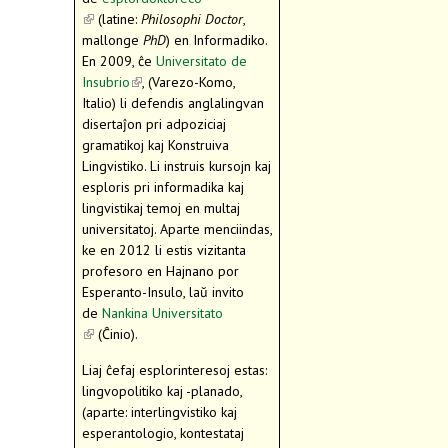
(link is external)
(latine:
Philosophi Doctor
,
mallonge
PhD
) en Informadiko.
En 2009, ĉe
Universitato de
Insubrio
(link is external)
, (Varezo-Komo,
Italio) li defendis anglalingvan
disertaĵon pri adpoziciaj
gramatikoj kaj Konstruiva
Lingvistiko. Li instruis kursojn kaj
esploris pri informadika kaj
lingvistikaj temoj en multaj
universitatoj. Aparte menciindas,
ke en 2012 li estis vizitanta
profesoro en Hajnano por
Esperanto-Insulo, laŭ invito
de
Nankina Universitato
(link is external)
(Ĉinio).
Liaj ĉefaj esplorinteresoj estas:
lingvopolitiko kaj -planado,
(aparte: interlingvistiko kaj
esperantologio, kontestataj