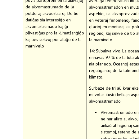
povis partopreni en la aktivaĵoj
averaĝa temperaturo influ
de akvomastrumado de la
akvomastrumadon en multa
polderaj akvoestraroj. De tie
aspektoj, i.a. akvoprovizad
datiĝas ŝia interesiĝo en
en veteraj fenomenoj, fan
akvomastrumado kaj ĝi
glacioj en montaraj kaj pol
plivastiĝas pro la klimatŝanĝiĝo
regionoj kaj sekve de tio a
kaj ties sekvoj por altiĝo de la
la marnivelo.
marnivelo
14: Subakva vivo. La ocean
enhavas 97 % de la tuta a
nia planedo. Oceanoj estas 
reguligantoj de la tutmond
klimato.
Surbaze de tri aŭ kvar ek
mi volas ilustri kelkajn asp
akvomastrumado:
Akvomastrumado en 
ne nur aliro al akvo,
ankaŭ al higienaj san
sistemoj, reteno de 
sekaj periodoj, adap