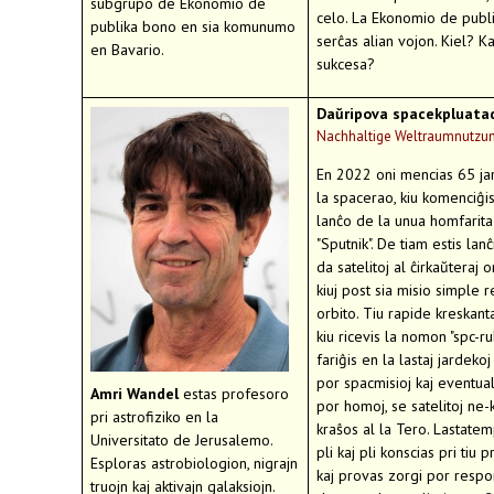
subgrupo de Ekonomio de
celo. La Ekonomio de publ
publika bono en sia komunumo
serĉas alian vojon. Kiel? Ka
en Bavario.
sukcesa?
Daŭripova spacekpluata
Nachhaltige Weltraumnutzu
En 2022 oni mencias 65 ja
la spacerao, kiu komenciĝis
lanĉo de la unua homfarita 
"Sputnik". De tiam estis lanĉ
da satelitoj al ĉirkaŭteraj or
kiuj post sia misio simple r
orbito. Tiu rapide kreskant
kiu ricevis la nomon "spc-ru
fariĝis en la lastaj jardeko
por spacmisioj kaj eventua
Amri Wandel
estas profesoro
por homoj, se satelitoj ne-
pri astrofiziko en la
kraŝos al la Tero. Lastate
Universitato de Jerusalemo.
pli kaj pli konscias pri tiu 
Esploras astrobiologion, nigrajn
kaj provas zorgi por resp
truojn kaj aktivajn galaksiojn.