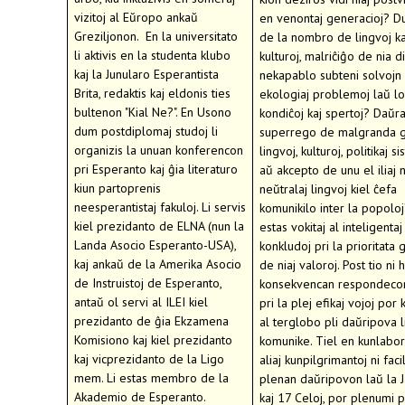
vizitoj al Eŭropo ankaŭ
en venontaj generacioj? D
Greziljonon. En la universitato
de la nombro de lingvoj ka
li aktivis en la studenta klubo
kulturoj, malriĉiĝo de nia d
kaj la Junularo Esperantista
nekapablo subteni solvojn
Brita, redaktis kaj eldonis ties
ekologiaj problemoj laŭ lo
bultenon "Kial Ne?". En Usono
kondiĉoj kaj spertoj? Daŭr
dum postdiplomaj studoj li
superrego de malgranda 
organizis la unuan konferencon
lingvoj, kulturoj, politikaj si
pri Esperanto kaj ĝia literaturo
aŭ akcepto de unu el iliaj 
kiun partoprenis
neŭtralaj lingvoj kiel ĉefa
neesperantistaj fakuloj. Li servis
komunikilo inter la popoloj
kiel prezidanto de ELNA (nun la
estas vokitaj al inteligentaj
Landa Asocio Esperanto-USA),
konkludoj pri la prioritata
kaj ankaŭ de la Amerika Asocio
de niaj valoroj. Post tio ni 
de Instruistoj de Esperanto,
konsekvencan respondecon
antaŭ ol servi al ILEI kiel
pri la plej efikaj vojoj por 
prezidanto de ĝia Ekzamena
al terglobo pli daŭripova l
Komisiono kaj kiel prezidanto
komunike. Tiel en kunlabo
kaj vicprezidanto de la Ligo
aliaj kunpilgrimantoj ni faci
mem. Li estas membro de la
plenan daŭripovon laŭ la J
Akademio de Esperanto.
kaj 17 Celoj, por plenumi p