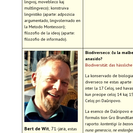
lingvoj, movebleco kaj
multlingveco); konstruiva
lingvistiko (aparte: adpozicia
argumentado, lingvolernado en
la Metodo Montessori);
filozofio de la ideoj (aparte:
filozofio de informado).
Biodiverseco: ĉu la malb
anasido?
Biodiversität: das hässliche
La konservado de biologia
diverseco ne estas aparte 
inter la 17 Celoj, sed havas
kun precipe celoj 14 kaj 1
Celoj pri Daŭripovo.
La esenco de Daŭripovo est
formulis tion Gro Brundtlan
raporto:
kontentigi la bezon
Bert de Wit
, 71-jara,
estas
nuna generacio, ne endanĝer