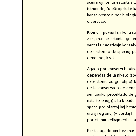
scenarojn pri la estonta sit
tutmonde, ĉu eŭropskale kaj
konsekvencojn por biologi
diverseco.
Kion oni povas fari kontraŭ t
zorgante ke estontaj gener
sentu la negativajn konsek
de ekstermo de specioj, p
genotipoj, k.s. ?
Agado por konservi biodi
dependas de la nivelo (sp
ekosistemo aŭ genotipo), k
de la konservado de genot
sembanko, protektado de 
naturterenoj, ĝis la kreado
spaco por plantoj kaj besto
urbaj regionoj (« verdaj fin
por citi nur kelkajn eblajn 
Por tia agado oni bezonas