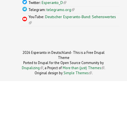
Twitter:
Esperanto_D
(link is external)
Telegram:
telegramo.org
(link is external)
YouTube:
Deutscher Esperanto-Bund: Sehenswertes
(link is external)
2026 Esperanto in Deutschland- This is a Free Drupal
Theme
Ported to Drupal for the Open Source Community by
Drupalizing
(link is external)
, a Project of
More than (just) Themes
(link is
.
Original design by
Simple Themes
.
(link is
external)
external)