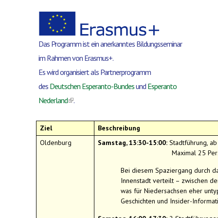
Das Programm ist ein anerkanntes Bildungsseminar
im Rahmen von Erasmus+.
Es wird organisiert als Partnerprogramm
des
Deutschen Esperanto-Bundes
und
Esperanto
(link is external)
Nederland
.
Ziel
Beschreibung
Oldenburg
Samstag, 13:30-15:00:
Stadtführung, ab
Maximal 25 Personen, 
Bei diesem Spaziergang durch da
Innenstadt verteilt – zwischen d
was für Niedersachsen eher untypi
Geschichten und Insider-Informat