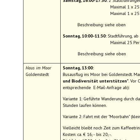
Samstag, 16:00-17:30:
2 Stadtführungen
Maximal 1 x 25 Personen, deuts
Maximal 1 x 25 Personen, d
Beschreibung: siehe oben
Sonntag, 10:00-11:30:
Stadtführung, ab
Maximal 25 Personen, 
Beschreibung: siehe oben
Haus im Moor
Sonntag, 13:00:
Goldenstedt
Busausflug ins Moor bei Goldenstedt. M
und Biodiversität unterstützen"
. Vor 
entsprechende E-Mail-Anfrage ab):
Variante 1: Geführte Wanderung durch da
Stunden laufen können.
Variante 2: Fahrt mit der "Moorbahn" (kl
Vielleicht bleibt noch Zeit zum Kaffeetrin
Kosten: ca. € 16,-- bis 20,--.