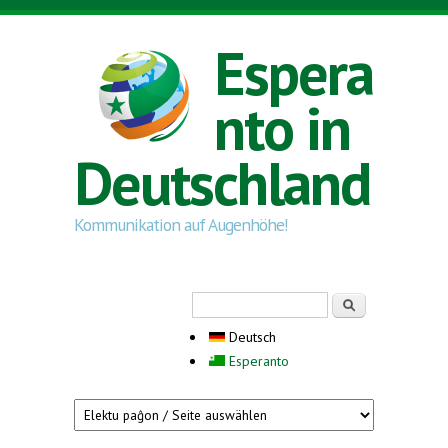
Direkt zum Inhalt
Espera
nto in
Deutschland
Kommunikation auf Augenhöhe!
Suchformular
Suche
Deutsch
Esperanto