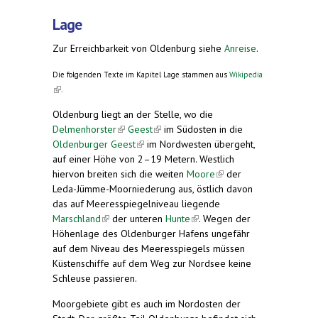
Lage
Zur Erreichbarkeit von Oldenburg siehe
Anreise
.
Die folgenden Texte im Kapitel Lage stammen aus
Wikipedia
(link is external)
.
Oldenburg liegt an der Stelle, wo die
Delmenhorster
(link is external)
Geest
(link is external)
im Südosten in die
Oldenburger Geest
(link is external)
im Nordwesten übergeht,
auf einer Höhe von 2–19 Metern. Westlich
hiervon breiten sich die weiten
Moore
(link is
der
Leda-Jümme-Moorniederung aus, östlich davon
external)
das auf Meeresspiegelniveau liegende
Marschland
(link is external)
der unteren
Hunte
(link is external)
. Wegen der
Höhenlage des Oldenburger Hafens ungefähr
auf dem Niveau des Meeresspiegels müssen
Küstenschiffe auf dem Weg zur Nordsee keine
Schleuse passieren.
Moorgebiete gibt es auch im Nordosten der