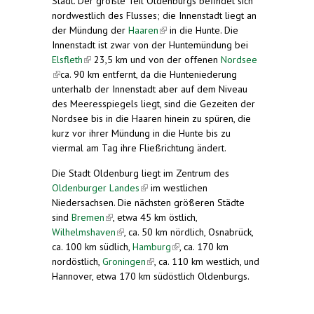
Stadt. Der größte Teil Oldenburgs befindet sich
nordwestlich des Flusses; die Innenstadt liegt an
der Mündung der
Haaren
(link is external)
in die Hunte. Die
Innenstadt ist zwar von der Huntemündung bei
Elsfleth
(link is external)
23,5 km und von der offenen
Nordsee
(link is external)
ca. 90 km entfernt, da die Hunteniederung
unterhalb der Innenstadt aber auf dem Niveau
des Meeresspiegels liegt, sind die Gezeiten der
Nordsee bis in die Haaren hinein zu spüren, die
kurz vor ihrer Mündung in die Hunte bis zu
viermal am Tag ihre Fließrichtung ändert.
Die Stadt Oldenburg liegt im Zentrum des
Oldenburger Landes
(link is external)
im westlichen
Niedersachsen. Die nächsten größeren Städte
sind
Bremen
(link is external)
, etwa 45 km östlich,
Wilhelmshaven
(link is external)
, ca. 50 km nördlich, Osnabrück,
ca. 100 km südlich,
Hamburg
(link is external)
, ca. 170 km
nordöstlich,
Groningen
(link is external)
, ca. 110 km westlich, und
Hannover, etwa 170 km südöstlich Oldenburgs.