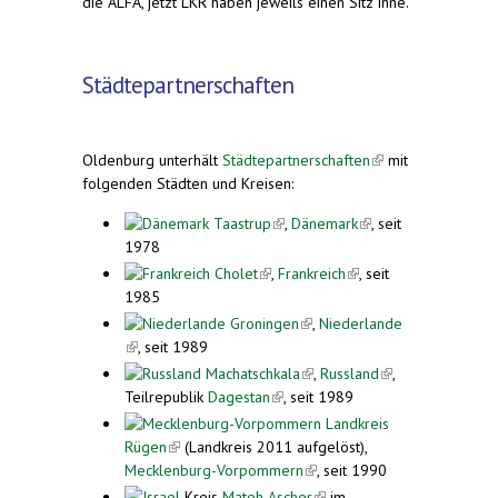
die ALFA, jetzt LKR haben jeweils einen Sitz inne.
Städtepartnerschaften
Oldenburg unterhält
Städtepartnerschaften
(link is
mit
folgenden Städten und Kreisen:
external)
Taastrup
(link is external)
,
Dänemark
(link is
, seit
1978
external)
Cholet
(link is external)
,
Frankreich
(link is
, seit
1985
external)
Groningen
(link is external)
,
Niederlande
(link is external)
, seit 1989
Machatschkala
(link is external)
,
Russland
(link is
,
Teilrepublik
Dagestan
(link is external)
, seit 1989
external)
Landkreis
Rügen
(link is external)
(Landkreis 2011 aufgelöst),
Mecklenburg-Vorpommern
(link is external)
, seit 1990
Kreis
Mateh Ascher
(link is
im