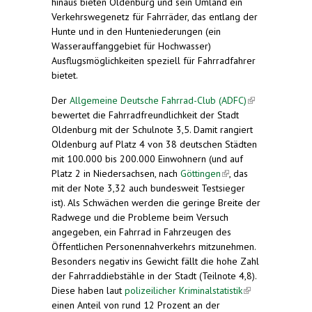
hinaus bieten Oldenburg und sein Umland ein
Verkehrswegenetz für Fahrräder, das entlang der
Hunte und in den Hunteniederungen (ein
Wasserauffanggebiet für Hochwasser)
Ausflugsmöglichkeiten speziell für Fahrradfahrer
bietet.
Der
Allgemeine Deutsche Fahrrad-Club (ADFC)
(link is
bewertet die Fahrradfreundlichkeit der Stadt
external)
Oldenburg mit der Schulnote 3,5. Damit rangiert
Oldenburg auf Platz 4 von 38 deutschen Städten
mit 100.000 bis 200.000 Einwohnern (und auf
Platz 2 in Niedersachsen, nach
Göttingen
(link is
, das
mit der Note 3,32 auch bundesweit Testsieger
external)
ist). Als Schwächen werden die geringe Breite der
Radwege und die Probleme beim Versuch
angegeben, ein Fahrrad in Fahrzeugen des
Öffentlichen Personennahverkehrs mitzunehmen.
Besonders negativ ins Gewicht fällt die hohe Zahl
der Fahrraddiebstähle in der Stadt (Teilnote 4,8).
Diese haben laut
polizeilicher Kriminalstatistik
(link is
einen Anteil von rund 12 Prozent an der
external)