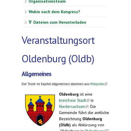
Organisationsteam
Wohin nach dem Kongress?
∇ Dateien zum Herunterladen
Veranstaltungsort
Oldenburg (Oldb)
Allgemeines
(link is
Die Texte im Kapitel Allgemeines stammen aus
Wikipedia
.
external)
Oldenburg
ist eine
kreisfreie Stadt
(link is
in
Niedersachsen
(link is
external)
. Die
Gemeinde führt die amtliche
external)
Bezeichnung
Oldenburg
(Oldb)
als Abkürzung von
„Oldenburg in
Oldenburg
(link is
“