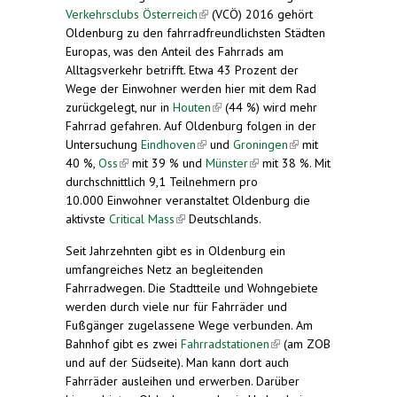
Verkehrsclubs Österreich
(link is external)
(VCÖ) 2016 gehört
Oldenburg zu den fahrradfreundlichsten Städten
Europas, was den Anteil des Fahrrads am
Alltagsverkehr betrifft. Etwa 43 Prozent der
Wege der Einwohner werden hier mit dem Rad
zurückgelegt, nur in
Houten
(link is external)
(44 %) wird mehr
Fahrrad gefahren. Auf Oldenburg folgen in der
Untersuchung
Eindhoven
(link is external)
und
Groningen
(link is
mit
40 %,
Oss
(link is external)
mit 39 % und
Münster
(link is
mit 38 %. Mit
external)
durchschnittlich 9,1 Teilnehmern pro
external)
10.000 Einwohner veranstaltet Oldenburg die
aktivste
Critical Mass
(link is external)
Deutschlands.
Seit Jahrzehnten gibt es in Oldenburg ein
umfangreiches Netz an begleitenden
Fahrradwegen. Die Stadtteile und Wohngebiete
werden durch viele nur für Fahrräder und
Fußgänger zugelassene Wege verbunden. Am
Bahnhof gibt es zwei
Fahrradstationen
(link is
(am ZOB
und auf der Südseite). Man kann dort auch
external)
Fahrräder ausleihen und erwerben. Darüber