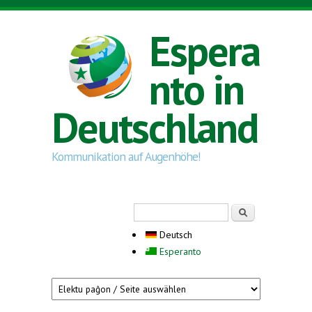
Direkt zum Inhalt
Espera
nto in
Deutschland
Kommunikation auf Augenhöhe!
Suchformular
Suche
Deutsch
Esperanto