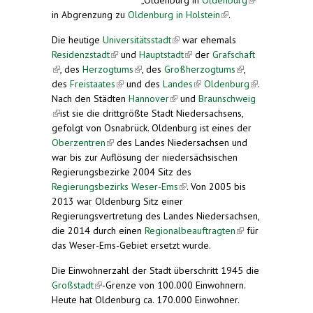
in Abgrenzung zu
Oldenburg in Holstein
(link is
.
external)
external)
Die heutige
Universitätsstadt
(link is external)
war ehemals
Residenzstadt
(link is external)
und
Hauptstadt
(link is external)
der
Grafschaft
(link is external)
, des
Herzogtums
(link is external)
, des
Großherzogtums
(link is
,
des
Freistaates
(link is external)
und des
Landes
(link is external)
Oldenburg
external)
(link is
.
Nach den Städten
Hannover
(link is external)
und
Braunschweig
external)
(link is external)
ist sie die drittgrößte Stadt Niedersachsens,
gefolgt von Osnabrück. Oldenburg ist eines der
Oberzentren
(link is external)
des Landes Niedersachsen und
war bis zur Auflösung der niedersächsischen
Regierungsbezirke 2004 Sitz des
Regierungsbezirks Weser-Ems
(link is external)
. Von 2005 bis
2013 war Oldenburg Sitz einer
Regierungsvertretung des Landes Niedersachsen,
die 2014 durch einen
Regionalbeauftragten
(link is
für
das Weser-Ems-Gebiet ersetzt wurde.
external)
Die Einwohnerzahl der Stadt überschritt 1945 die
Großstadt
(link is external)
-Grenze von 100.000 Einwohnern.
Heute hat Oldenburg ca. 170.000 Einwohner.