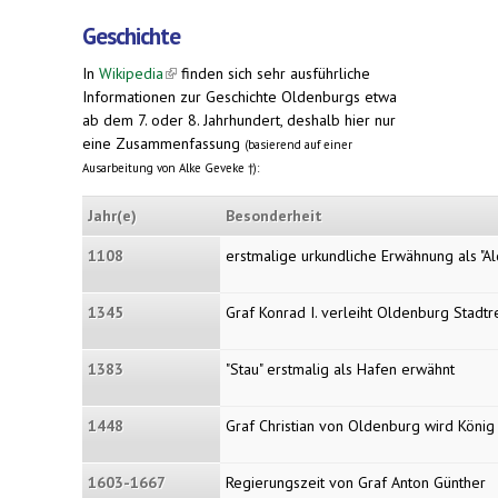
Geschichte
In
Wikipedia
(link is external)
finden sich sehr ausführliche
Informationen zur Geschichte Oldenburgs etwa
ab dem 7. oder 8. Jahrhundert, deshalb hier nur
eine Zusammenfassung
(basierend auf einer
Ausarbeitung von Alke Geveke †):
Jahr(e)
Besonderheit
1108
erstmalige urkundliche Erwähnung als "A
1345
Graf Konrad I. verleiht Oldenburg Stadtr
1383
"Stau" erstmalig als Hafen erwähnt
1448
Graf Christian von Oldenburg wird Köni
1603-1667
Regierungszeit von Graf Anton Günther