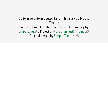
2026 Esperanto in Deutschland- This is a Free Drupal
Theme
Ported to Drupal for the Open Source Community by
Drupalizing
(link is external)
, a Project of
More than (just) Themes
(link is
.
Original design by
Simple Themes
.
(link is
external)
external)