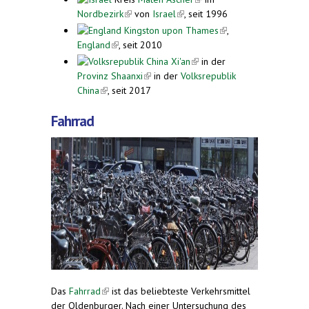
Nordbezirk
(link is external)
von
Israel
(link is external)
, seit 1996
external)
Kingston upon Thames
(link is
,
England
(link is external)
, seit 2010
external)
Xi'an
(link is external)
in der
Provinz Shaanxi
(link is external)
in der
Volksrepublik
China
(link is external)
, seit 2017
Fahrrad
Das
Fahrrad
(link is external)
ist das beliebteste Verkehrsmittel
der Oldenburger. Nach einer Untersuchung des