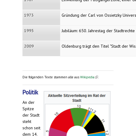
1973
Gründung der Carl von Ossietzky Univer
1995
Jubiläum: 650. Jahrestag der Stadtrechte
2009
Oldenburg trägt den Titel "Stadt der Wis
(link is
Die folgenden Texte stammen alle aus
Wikipedia
.
external)
Politik
An der
Spitze
der Stadt
steht
schon seit
dem 14.