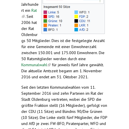
Jahrhunde
rt ein
Rat
(link is external)
. Seit
2006 hat
der Rat
Oldenbur
gs 50 Mitglieder. Dies ist die festgelegte Anzahl
für eine Gemeinde mit einer Einwohnerzahl
zwischen 150.001 und 175.000 Einwohnern. Die
50 Ratsmitglieder werden durch eine
Kommunalwahl
(link is external)
für jeweils fünf Jahre gewählt.
Die aktuelle Amtszeit begann am 1. November
2016 und endet am 31. Oktober 2021.
Seit den letzten Kommunalwahlen vom 11.
September 2016 sind zehn Parteien im Rat der
Stadt Oldenburg vertreten, wobei die SPD die
größte Fraktion stellt (16 Mitglieder), gefolgt von
der CDU (11 Sitze) und Bündnis 90/Die Grünen
(10 Sitze). Die Linke stellt fünf Mitglieder, die FDP
und AfD je zwei.
FW-BFO
, Piratenpartei, WFO und