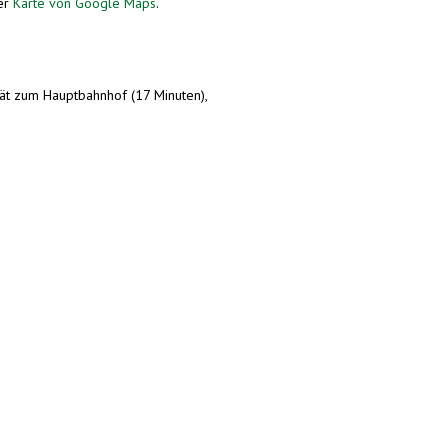
ser
Karte von Google Maps
.
ät zum Hauptbahnhof (17 Minuten),