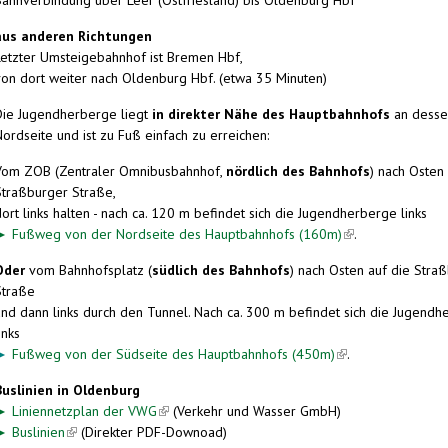
aus anderen Richtungen
Letzter Umsteigebahnhof ist Bremen Hbf,
von dort weiter nach Oldenburg Hbf. (etwa 35 Minuten)
Die Jugendherberge liegt
in direkter Nähe des Hauptbahnhofs
an desse
ordseite und ist zu Fuß einfach zu erreichen:
Vom ZOB (Zentraler Omnibusbahnhof,
nördlich des Bahnhofs
) nach Osten 
Straßburger Straße,
ort links halten - nach ca. 120 m befindet sich die Jugendherberge links
►
Fußweg von der Nordseite des Hauptbahnhofs (160m)
(link is external)
.
Oder
vom Bahnhofsplatz (
südlich des Bahnhofs
) nach Osten auf die Stra
Straße
und dann links durch den Tunnel. Nach ca. 300 m befindet sich die Jugend
inks
►
Fußweg von der Südseite des Hauptbahnhofs (450m)
(link is external)
.
Buslinien in Oldenburg
►
Liniennetzplan der VWG
(link is external)
(Verkehr und Wasser GmbH)
►
Buslinien
(link is external)
(Direkter PDF-Downoad)