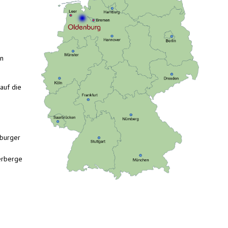
n
auf die
ßburger
herberge