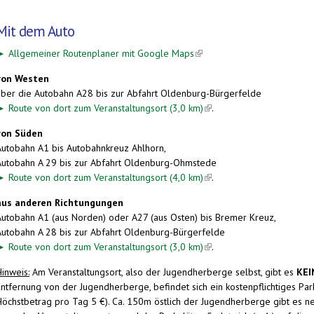
Mit dem Auto
►
Allgemeiner Routenplaner mit Google Maps
(link is external)
von Westen
über die Autobahn A28 bis zur Abfahrt Oldenburg-Bürgerfelde
►
Route von dort zum Veranstaltungsort (3,0 km)
(link is external)
.
von Süden
Autobahn A1 bis Autobahnkreuz Ahlhorn,
Autobahn A 29 bis zur Abfahrt Oldenburg-Ohmstede
►
Route von dort zum Veranstaltungsort (4,0 km)
(link is external)
.
aus anderen Richtungungen
Autobahn A1 (aus Norden) oder A27 (aus Osten) bis Bremer Kreuz,
Autobahn A 28 bis zur Abfahrt Oldenburg-Bürgerfelde
►
Route von dort zum Veranstaltungsort (3,0 km)
(link is external)
.
inweis:
Am Veranstaltungsort, also der Jugendherberge selbst, gibt es
KEI
Entfernung von der Jugendherberge, befindet sich ein kostenpflichtiges Pa
Höchstbetrag pro Tag 5 €). Ca. 150m östlich der Jugendherberge gibt es n