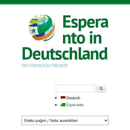
Direkt zum Inhalt
Espera
nto in
Deutschland
Von Mensch zu Mensch!
Suchformular
Suche
Deutsch
Esperanto