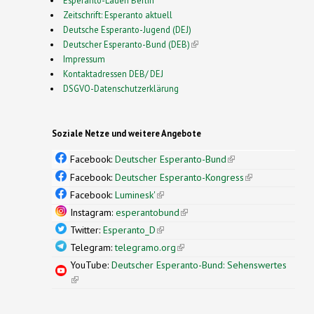
Zeitschrift: Esperanto aktuell
Deutsche Esperanto-Jugend (DEJ)
Deutscher Esperanto-Bund (DEB)
(link is external)
Impressum
Kontaktadressen DEB/ DEJ
DSGVO-Datenschutzerklärung
Soziale Netze und weitere Angebote
Facebook:
Deutscher Esperanto-Bund
(link is
external)
Facebook:
Deutscher Esperanto-Kongress
(link is
external)
Facebook:
Luminesk'
(link is external)
Instagram:
esperantobund
(link is external)
Twitter:
Esperanto_D
(link is external)
Telegram:
telegramo.org
(link is external)
YouTube:
Deutscher Esperanto-Bund: Sehenswertes
(link is external)