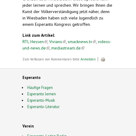
jeder lernen und sprechen. Wir bringen Ihnen die
Kunst der Völkerverständigung jetzt näher, denn
in Wiesbaden haben sich viele Jugendlich zu
einem Esperanto Kongress getroffen.
Link zum Artikel:
RTL Hessen
(link is external)
,
Viviano
(link is external)
,
smacknews.tv
(link is
,
videos-
und-news.de
(link is external)
,
mediastream.de
(link is external)
external)
Zum Verfassen von Kommentaren bitte
Anmelden
.
Esperanto
Häufige Fragen
Esperanto lernen
Esperanto-Musik
Esperanto-Literatur
Verein
Esperanto-Laden Berlin