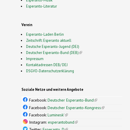
Esperanto-Literatur
Verein
Esperanto-Laden Berlin
Zeitschrift: Esperanto aktuell
Deutsche Esperanto-Jugend (DEJ)
Deutscher Esperanto-Bund (DEB)
(link is external)
Impressum
Kontaktadressen DEB/ DEJ
DSGVO-Datenschutzerklärung
Soziale Netze und weitere Angebote
Facebook:
Deutscher Esperanto-Bund
(link is
external)
Facebook:
Deutscher Esperanto-Kongress
(link is
external)
Facebook:
Luminesk'
(link is external)
Instagram:
esperantobund
(link is external)
Twitter:
Esperanto_D
(link is external)