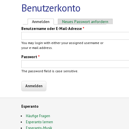
Benutzerkonto
Haupt-Reiter
Anmelden
(aktiver Reiter)
Neues Passwort anfordern
Benutzername oder E-Mail-Adresse
*
You may login with either your assigned username or
your e-mail address.
Passwort
*
The password field is case sensitive.
Esperanto
Häufige Fragen
Esperanto lernen
Esperanto-Musik