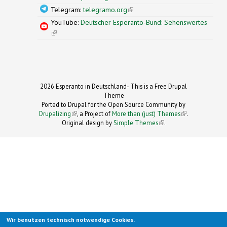
Telegram:
telegramo.org
(link is external)
YouTube:
Deutscher Esperanto-Bund: Sehenswertes
(link is external)
2026 Esperanto in Deutschland- This is a Free Drupal
Theme
Ported to Drupal for the Open Source Community by
Drupalizing
(link is external)
, a Project of
More than (just) Themes
(link is
.
Original design by
Simple Themes
.
(link is
external)
external)
Wir benutzen technisch notwendige Cookies.