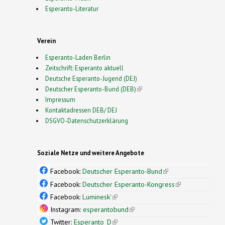
Esperanto-Literatur
Verein
Esperanto-Laden Berlin
Zeitschrift: Esperanto aktuell
Deutsche Esperanto-Jugend (DEJ)
Deutscher Esperanto-Bund (DEB)
(link is external)
Impressum
Kontaktadressen DEB/ DEJ
DSGVO-Datenschutzerklärung
Soziale Netze und weitere Angebote
Facebook:
Deutscher Esperanto-Bund
(link is
external)
Facebook:
Deutscher Esperanto-Kongress
(link is
external)
Facebook:
Luminesk'
(link is external)
Instagram:
esperantobund
(link is external)
Twitter:
Esperanto_D
(link is external)