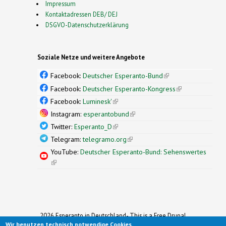
Impressum
Kontaktadressen DEB/ DEJ
DSGVO-Datenschutzerklärung
Soziale Netze und weitere Angebote
Facebook:
Deutscher Esperanto-Bund
(link is
external)
Facebook:
Deutscher Esperanto-Kongress
(link is
external)
Facebook:
Luminesk'
(link is external)
Instagram:
esperantobund
(link is external)
Twitter:
Esperanto_D
(link is external)
Telegram:
telegramo.org
(link is external)
YouTube:
Deutscher Esperanto-Bund: Sehenswertes
(link is external)
2026 Esperanto in Deutschland- This is a Free Drupal
Wir benutzen technisch notwendige Cookies.
Theme