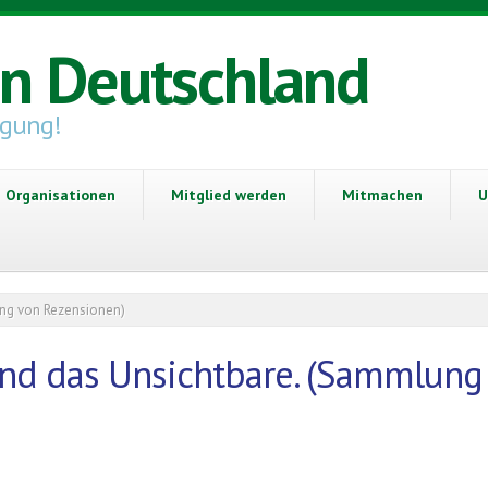
in Deutschland
igung!
Organisationen
Mitglied werden
Mitmachen
U
ung von Rezensionen)
 und das Unsichtbare. (Sammlung