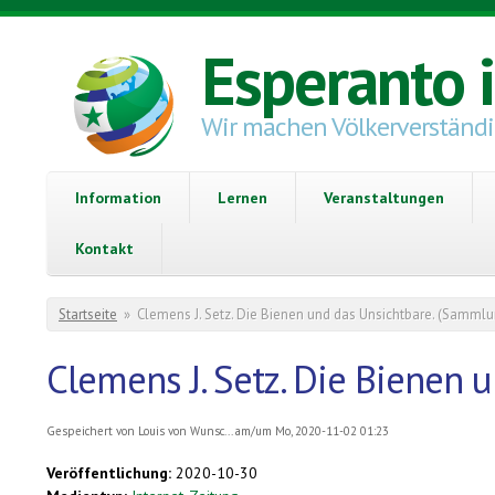
Direkt zum Inhalt
Esperanto 
Wir machen Völkerverständ
Information
Lernen
Veranstaltungen
Kontakt
Sie sind hier
Startseite
»
Clemens J. Setz. Die Bienen und das Unsichtbare. (Samml
Clemens J. Setz. Die Bienen
Gespeichert von
Louis von Wunsc...
am/um Mo, 2020-11-02 01:23
Veröffentlichung:
2020-10-30