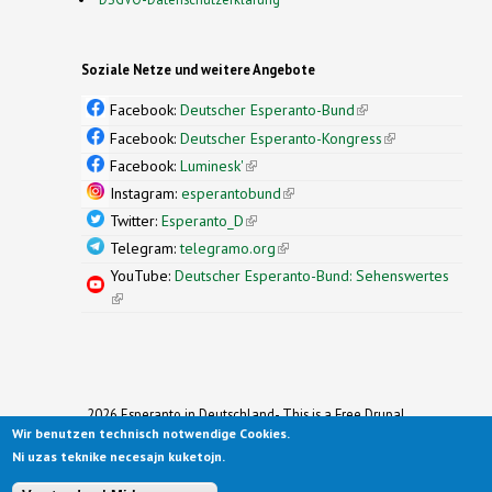
Soziale Netze und weitere Angebote
Facebook:
Deutscher Esperanto-Bund
(link is
external)
Facebook:
Deutscher Esperanto-Kongress
(link is
external)
Facebook:
Luminesk'
(link is external)
Instagram:
esperantobund
(link is external)
Twitter:
Esperanto_D
(link is external)
Telegram:
telegramo.org
(link is external)
YouTube:
Deutscher Esperanto-Bund: Sehenswertes
(link is external)
2026 Esperanto in Deutschland- This is a Free Drupal
Wir benutzen technisch notwendige Cookies.
Theme
Ported to Drupal for the Open Source Community by
Ni uzas teknike necesajn kuketojn.
Drupalizing
(link is external)
, a Project of
More than (just) Themes
(link is
.