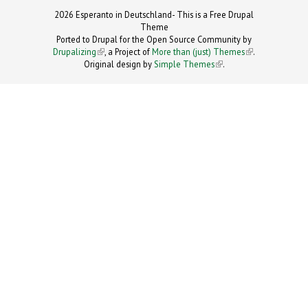
2026 Esperanto in Deutschland- This is a Free Drupal
Theme
Ported to Drupal for the Open Source Community by
Drupalizing
(link is external)
, a Project of
More than (just) Themes
(link is
.
Original design by
Simple Themes
.
(link is
external)
external)