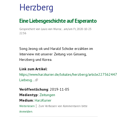
Herzberg
Eine Liebesgeschichte auf Esperanto
Gespeichert von
Louis von Wunsc...
am/um Fr, 2020-10-23
22:36
Song Jeong-ok und Harald Schicke erzählen im
Interview mit unserer Zeitung von Ginseng,
Herzberg und Korea.
Link zum Artikel:
https://www.harzkurier.de/lokales/herzberg/article227562447
Liebesg...
(link is external)
Veröffentlichung:
2019-11-05
Medientyp:
Zeitungen
Medium:
HarzKurier
über Eine Liebesgeschichte auf Esperanto
Weiterlesen
Zum Verfassen von Kommentaren bitte
Anmelden
.