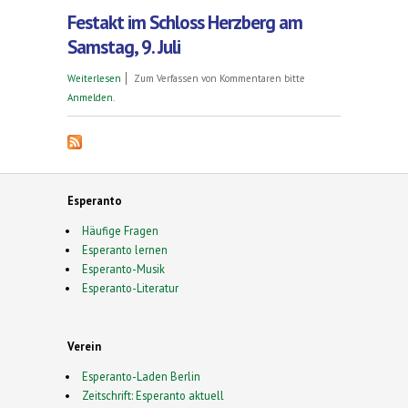
Festakt im Schloss Herzberg am
Samstag, 9. Juli
über Programm zum Jubiläum - 10 Jahre
Weiterlesen
Zum Verfassen von Kommentaren bitte
Esperanto-Stadt Herzberg am Harz. Sa. 9. und So.
Anmelden
.
10. Juli 2016
Esperanto
Häufige Fragen
Esperanto lernen
Esperanto-Musik
Esperanto-Literatur
Verein
Esperanto-Laden Berlin
Zeitschrift: Esperanto aktuell