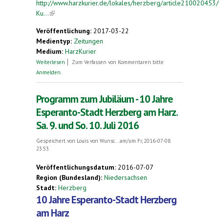
http://www.harzkurier.de/lokales/herzberg/article210020453
Ku...
(link is external)
Veröffentlichung:
2017-03-22
Medientyp:
Zeitungen
Medium:
HarzKurier
über Ungarische Kultur im Mittelpunkt
Weiterlesen
Zum Verfassen von Kommentaren bitte
Anmelden
.
Programm zum Jubiläum - 10 Jahre
Esperanto-Stadt Herzberg am Harz.
Sa. 9. und So. 10. Juli 2016
Gespeichert von
Louis von Wunsc...
am/um Fr, 2016-07-08
23:53
Veröffentlichungsdatum:
2016-07-07
Region (Bundesland):
Niedersachsen
Stadt:
Herzberg
10 Jahre Esperanto-Stadt Herzberg
am Harz