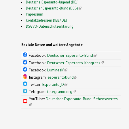
Deutsche Esperanto-Jugend (DEJ)
Deutscher Esperanto-Bund (DEB)
(link is external)
Impressum
Kontaktadressen DEB/ DEJ
DSGVO-Datenschutzerklärung
Soziale Netze und weitere Angebote
Facebook:
Deutscher Esperanto-Bund
(link is
external)
Facebook:
Deutscher Esperanto-Kongress
(link is
external)
Facebook:
Luminesk'
(link is external)
Instagram:
esperantobund
(link is external)
Twitter:
Esperanto_D
(link is external)
Telegram:
telegramo.org
(link is external)
YouTube:
Deutscher Esperanto-Bund: Sehenswertes
(link is external)