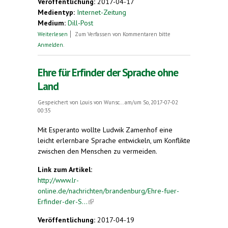
Veröffentlichung:
2017-04-17
Medientyp:
Internet-Zeitung
Medium:
Dill-Post
über Esperanto in Herzberg am Harz
Weiterlesen
Zum Verfassen von Kommentaren bitte
Anmelden
.
Ehre für Erfinder der Sprache ohne
Land
Gespeichert von
Louis von Wunsc...
am/um So, 2017-07-02
00:35
Mit Esperanto wollte Ludwik Zamenhof eine
leicht erlernbare Sprache entwickeln, um Konflikte
zwischen den Menschen zu vermeiden.
Link zum Artikel:
http://www.lr-
online.de/nachrichten/brandenburg/Ehre-fuer-
Erfinder-der-S...
(link is external)
Veröffentlichung:
2017-04-19