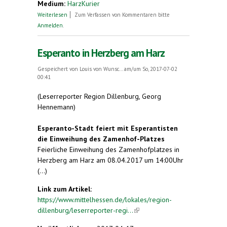
Medium:
HarzKurier
über Esperanto-Medaille für engagierte
Weiterlesen
Zum Verfassen von Kommentaren bitte
Mitglieder. Herzberg. Verein beging elften
Anmelden
.
Jahrestag „Esperanto-Stadt“.
Esperanto in Herzberg am Harz
Gespeichert von
Louis von Wunsc...
am/um So, 2017-07-02
00:41
(Leserreporter Region Dillenburg, Georg
Hennemann)
Esperanto-Stadt feiert mit Esperantisten
die Einweihung des Zamenhof-Platzes
Feierliche Einweihung des Zamenhofplatzes in
Herzberg am Harz am 08.04.2017 um 14:00Uhr
(...)
Link zum Artikel:
https://www.mittelhessen.de/lokales/region-
dillenburg/leserreporter-regi...
(link is external)