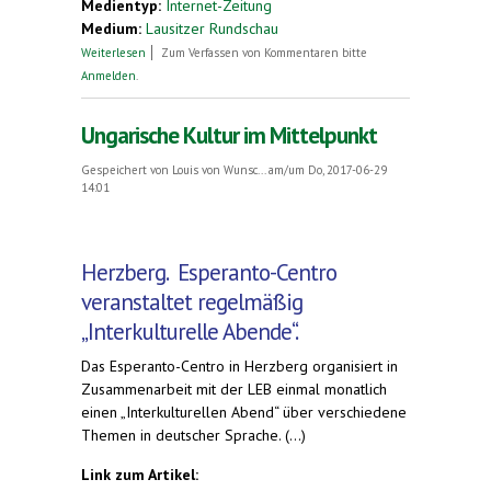
Medientyp:
Internet-Zeitung
Medium:
Lausitzer Rundschau
über Ehre für Erfinder der Sprache ohne Land
Weiterlesen
Zum Verfassen von Kommentaren bitte
Anmelden
.
Ungarische Kultur im Mittelpunkt
Gespeichert von
Louis von Wunsc...
am/um Do, 2017-06-29
14:01
Herzberg
.
Esperanto-Centro
veranstaltet regelmäßig
„Interkulturelle Abende“.
Das Esperanto-Centro in Herzberg organisiert in
Zusammenarbeit mit der LEB einmal monatlich
einen „Interkulturellen Abend“ über verschiedene
Themen in deutscher Sprache. (...)
Link zum Artikel: