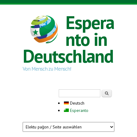
Direkt zum Inhalt
Espera
nto in
Deutschland
Von Mensch zu Mensch!
Suchformular
Suche
Deutsch
Esperanto