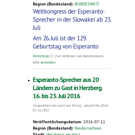
Region (Bundesland):
BUNDESWEIT
Weltkongress der Esperanto-
Sprecher in der Slowakei ab 23.
Juli
Am 26. Juli ist der 129.
Geburtstag von Esperanto
über Weltkongress der Esperanto-
Weiterlesen
Zum Verfassen von Kommentaren
Sprecher in der Slowakei ab 23. Juli. - Am
bitte
Anmelden
.
26. Juli ist der 129. Geburtstag von
Esperanto
Esperanto-Sprecher aus 20
Ländern zu Gast in Herzberg.
16. bis 23. Juli 2016
Gespeichert von
Louis von Wunsc...
am/um Mo, 2016-
07-11 19:57
Veröffentlichungsdatum:
2016-07-11
Region (Bundesland):
Niedersachsen
Stadt:
Herzberg am Harz