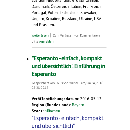
aus den Niederlanden, Großbritannien,
Dänemark, Österreich, Italien, Frankreich,
Portugal, Polen, Tschechien, Slowakei,
Ungarn, Kroatien, Russland, Ukraine, USA
und Brasilien.
über 93. Deutscher Esperanto-Kongress in
Weiterlesen
Zum Verfassen von Kommentaren
München - 201 Teilnehmer aus zwanzig
bitte
Anmelden
.
Ländern
"Esperanto - einfach, kompakt
und übersichtlich". Einführung in
Esperanto
Gespeichert von
Louis von Wunsc...
am/um Sa, 2016-
05-28 09:12
Veröffentlichungsdatum:
2016-05-12
Region (Bundesland):
Bayern
Stadt:
München
"Esperanto - einfach, kompakt
und übersichtlich"