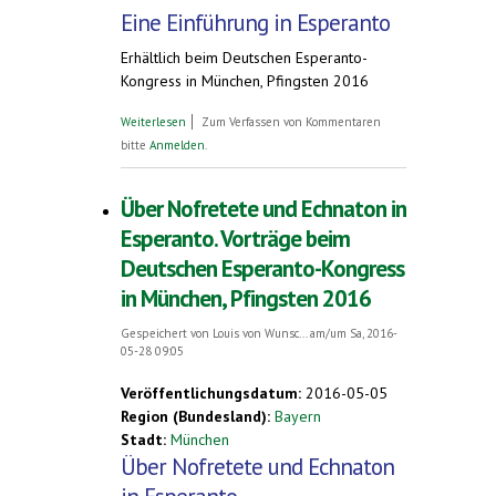
Eine Einführung in Esperanto
Erhältlich beim Deutschen Esperanto-
Kongress in München, Pfingsten 2016
über "Esperanto - einfach, kompakt und
Weiterlesen
Zum Verfassen von Kommentaren
übersichtlich". Einführung in Esperanto
bitte
Anmelden
.
Über Nofretete und Echnaton in
Esperanto. Vorträge beim
Deutschen Esperanto-Kongress
in München, Pfingsten 2016
Gespeichert von
Louis von Wunsc...
am/um Sa, 2016-
05-28 09:05
Veröffentlichungsdatum:
2016-05-05
Region (Bundesland):
Bayern
Stadt:
München
Über Nofretete und Echnaton