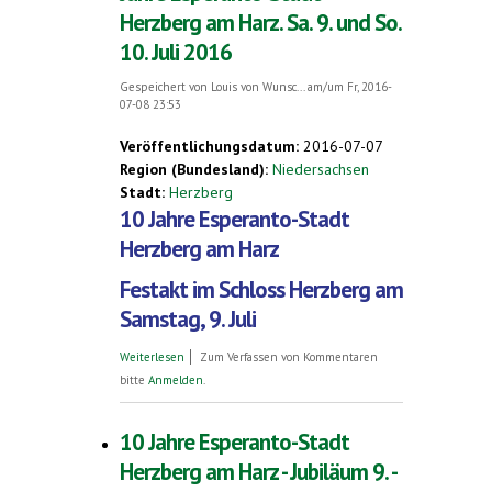
Herzberg am Harz. Sa. 9. und So.
10. Juli 2016
Gespeichert von
Louis von Wunsc...
am/um Fr, 2016-
07-08 23:53
Veröffentlichungsdatum:
2016-07-07
Region (Bundesland):
Niedersachsen
Stadt:
Herzberg
10 Jahre Esperanto-Stadt
Herzberg am Harz
Festakt im Schloss Herzberg am
Samstag, 9. Juli
über Programm zum Jubiläum - 10 Jahre
Weiterlesen
Zum Verfassen von Kommentaren
Esperanto-Stadt Herzberg am Harz. Sa. 9.
bitte
Anmelden
.
und So. 10. Juli 2016
10 Jahre Esperanto-Stadt
Herzberg am Harz - Jubiläum 9. -