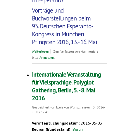
in Esperanto
Vorträge und
Buchvorstellungen beim
93. Deutschen Esperanto-
Kongress in München
Pfingsten 2016, 13. - 16. Mai
über Über Nofretete und Echnaton in
Weiterlesen
Zum Verfassen von Kommentaren
Esperanto. Vorträge beim Deutschen
bitte
Anmelden
.
Esperanto-Kongress in München,
Pfingsten 2016
Internationale Veranstaltung
für Vielsprachige. Polyglot
Gathering, Berlin, 5. - 8. Mai
2016
Gespeichert von
Louis von Wunsc...
am/um Di, 2016-
05-03 12:45
Veröffentlichungsdatum:
2016-05-03
Region (Bundesland):
Berlin