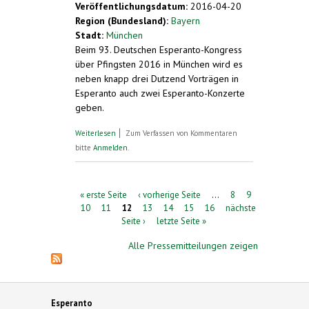
Veröffentlichungsdatum:
2016-04-20
Region (Bundesland):
Bayern
Stadt:
München
Beim 93. Deutschen Esperanto-Kongress
über Pfingsten 2016 in München wird es
neben knapp drei Dutzend Vorträgen in
Esperanto auch zwei Esperanto-Konzerte
geben.
über Deutscher Esperanto-Kongress in
Weiterlesen
Zum Verfassen von Kommentaren
München: Konzerte in Esperanto
bitte
Anmelden
.
Seiten
« erste Seite
‹ vorherige Seite
…
8
9
10
11
12
13
14
15
16
nächste
Seite ›
letzte Seite »
Alle Pressemitteilungen zeigen
Esperanto