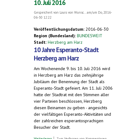
10. Juli 2016
Gespeichert von
Louis von Wunsc...
am/um Do, 2016-
06-30 12:22
Veröffentlichungsdatum:
2016-06-30
Region (Bundesland):
BUNDESWEIT
Stadt:
Herzberg am Harz
10 Jahre Esperanto-Stadt
Herzberg am Harz
Am Wochenende 9. bis 10. Juli 2016 wird
in Herzberg am Harz das zehnjährige
Jubiläum der Benennung der Stadt als
Esperanto-Stadt gefeiert. Am 11. Juli 2006
hatte der Stadtrat mit den Stimmen aller
vier Parteien beschlossen, Herzberg
diesen Beinamen zu geben - angesichts
der vielfältigen Esperanto-Aktivitäten und
der zahlreichen esperantosprachigen
Besucher der Stadt.
über 10 Jahre Esperanto-Stadt Herzberg
Weiterlesen
Zum Verfassen von Kommentaren