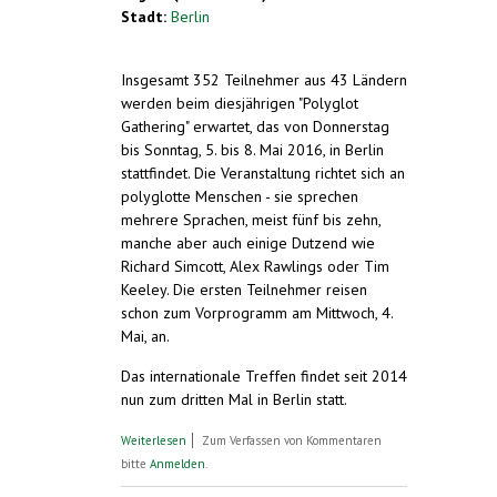
Stadt:
Berlin
Insgesamt 352 Teilnehmer aus 43 Ländern
werden beim diesjährigen "Polyglot
Gathering" erwartet, das von Donnerstag
bis Sonntag, 5. bis 8. Mai 2016, in Berlin
stattfindet. Die Veranstaltung richtet sich an
polyglotte Menschen - sie sprechen
mehrere Sprachen, meist fünf bis zehn,
manche aber auch einige Dutzend wie
Richard Simcott, Alex Rawlings oder Tim
Keeley. Die ersten Teilnehmer reisen
schon zum Vorprogramm am Mittwoch, 4.
Mai, an.
Das internationale Treffen findet seit 2014
nun zum dritten Mal in Berlin statt.
über Internationale Veranstaltung für
Weiterlesen
Zum Verfassen von Kommentaren
Vielsprachige. Polyglot Gathering, Berlin, 5.
bitte
Anmelden
.
- 8. Mai 2016