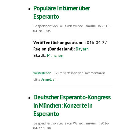
Populäre Irrtümer über
Esperanto
Gespeichert von
Louis von Wunsc...
am/um Do, 2016-
04-28 09:05
Veröffentlichungsdatum:
2016-04-27
Region (Bundesland):
Bayern
Stadt:
München
über Populäre Irrtümer über Esperanto
Weiterlesen
Zum Verfassen von Kommentaren
bitte
Anmelden
.
Deutscher Esperanto-Kongress
in München: Konzerte in
Esperanto
Gespeichert von
Louis von Wunsc...
am/um Fr, 2016-
04-22 15:08