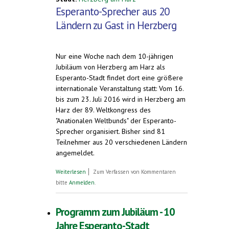
Esperanto-Sprecher aus 20
Ländern zu Gast in Herzberg
Nur eine Woche nach dem 10-jährigen
Jubiläum von Herzberg am Harz als
Esperanto-Stadt findet dort eine größere
internationale Veranstaltung statt: Vom 16.
bis zum 23. Juli 2016 wird in Herzberg am
Harz der 89. Weltkongress des
"Anationalen Weltbunds" der Esperanto-
Sprecher organisiert. Bisher sind 81
Teilnehmer aus 20 verschiedenen Ländern
angemeldet.
über Esperanto-Sprecher aus 20 Ländern
Weiterlesen
Zum Verfassen von Kommentaren
zu Gast in Herzberg. 16. bis 23. Juli 2016
bitte
Anmelden
.
Programm zum Jubiläum - 10
Jahre Esperanto-Stadt