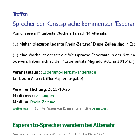
Treffen
Sprecher der Kunstsprache kommen zur "Esperan
Von unserem Mitarbeiter/Jochen Tarrach/M Altenahr.
(...) Multan plezuron legante Rhein-Zeitung." Diese Zeilen sind in E
(...) eine Woche ist derzeit die Weltsprache Esperanto in der Nat
Schweiz, haben sich zu den " Esperantista Migrado Autuna 2015" (...)
Veranstaltung:
Esperanto-Herbstwandertage
Link zum Artikel:
(Nur Papierausgabe)
Veröffentlichung:
2015-10-23
Medientyp:
Zeitungen
Medium:
Rhein-Zeitung
über Mit Esperanto gemeinsam das Ahrtal erleben
Weiterlesen
Zum Verfassen von Kommentaren bitte
Anmelden
.
Esperanto-Sprecher wandern bei Altenahr
Gespeichert von
Louis von Wunsc...
am/um Fr, 2015-10-16 12:41