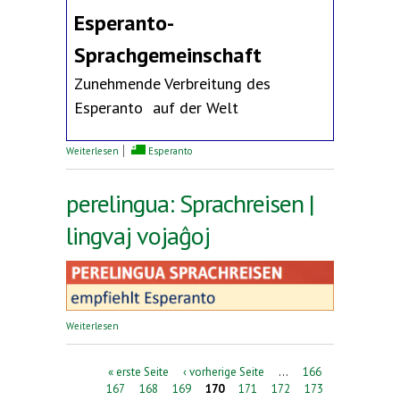
Esperanto-
Sprachgemeinschaft
Zunehmende Verbreitung des
Esperanto auf der Welt
über Erklärung des Deutschen Esperanto-Bundes
Weiterlesen
Esperanto
perelingua: Sprachreisen |
lingvaj vojaĝoj
über perelingua: Sprachreisen | lingvaj vojaĝoj
Weiterlesen
Seiten
« erste Seite
‹ vorherige Seite
…
166
167
168
169
170
171
172
173