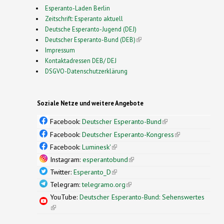
Esperanto-Laden Berlin
Zeitschrift: Esperanto aktuell
Deutsche Esperanto-Jugend (DEJ)
Deutscher Esperanto-Bund (DEB)
(link is external)
Impressum
Kontaktadressen DEB/ DEJ
DSGVO-Datenschutzerklärung
Soziale Netze und weitere Angebote
Facebook:
Deutscher Esperanto-Bund
(link is
external)
Facebook:
Deutscher Esperanto-Kongress
(link is
external)
Facebook:
Luminesk'
(link is external)
Instagram:
esperantobund
(link is external)
Twitter:
Esperanto_D
(link is external)
Telegram:
telegramo.org
(link is external)
YouTube:
Deutscher Esperanto-Bund: Sehenswertes
(link is external)