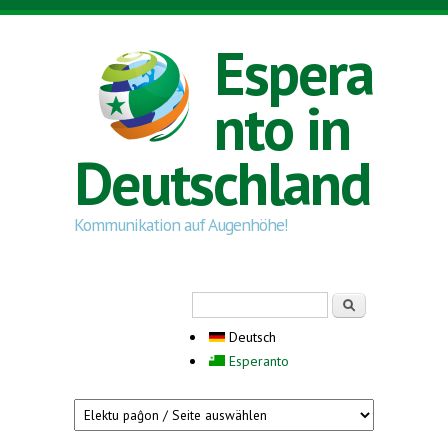
Direkt zum Inhalt
Espera
nto in
Deutschland
Kommunikation auf Augenhöhe!
Suchformular
Suche
Deutsch
Esperanto