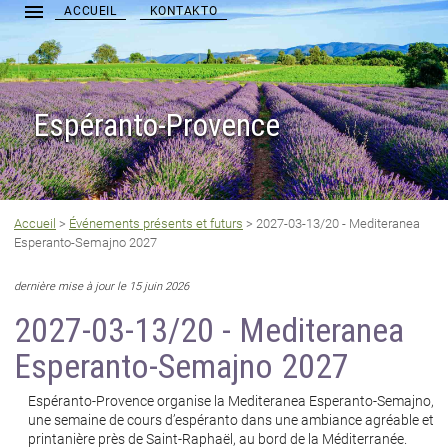
menu
[
../IMG
ACCUEIL
KONTAKTO
Espéranto-Provence
Accueil
>
Événements présents et futurs
>
2027-03-13/20 - Mediteranea
Esperanto-Semajno 2027
dernière mise à jour le 15 juin 2026
2027-03-13/20 - Mediteranea
Esperanto-Semajno 2027
Espéranto-Provence organise la Mediteranea Esperanto-Semajno,
une semaine de cours d’espéranto dans une ambiance agréable et
printanière près de Saint-Raphaël, au bord de la Méditerranée.