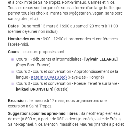
et à proximité de Saint-Tropez, Port-Grimaud, Cannes et Nice.
Tous les repas sont organisés sous la forme d’un large buffet qui
permet tous les choix alimentaires (vgégétarien, vegan, sans porc,
sans gluten, etc.).
Dates :
Du samedi 13 mars à 16:00 au samedi 20 mars à 11:00
(dernier déjeuner non inclus).
Horaire des cours :
9:00 - 12:00 et promenades et conférences
l’après-midi.
Cours :
Les cours proposés sont :
Cours 1 - débutants et intermédiaires -
[Sylvain LELARGE]
(Pays-Bas - France)
Cours 2 - cours et conversation - Approfondissement de la
langue -
Katalin KOVATS
(Pays-Bas - Hongrie)
Cours 3 - cours et conversation - Poésie : fenêtre sur la vie -
[Mikael BRONSTEIN]
(Russie)
Excursion :
Le mercredi 17 mars, nous organiserons une
excursion à Saint-Tropez.
Suggestions pour les après-midi libres :
Balnéothérapie en eau
de mer (à 800 m, à partir de 95€ la demi-journée), visite de Fréjus,
Saint-Raphaël, Nice, Menton, massif des Maures (marche à pied et