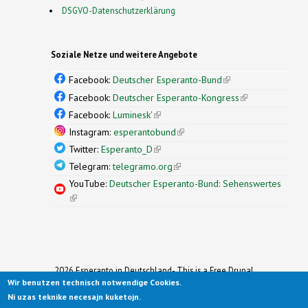
DSGVO-Datenschutzerklärung
Soziale Netze und weitere Angebote
Facebook:
Deutscher Esperanto-Bund
(link is
external)
Facebook:
Deutscher Esperanto-Kongress
(link is
external)
Facebook:
Luminesk'
(link is external)
Instagram:
esperantobund
(link is external)
Twitter:
Esperanto_D
(link is external)
Telegram:
telegramo.org
(link is external)
YouTube:
Deutscher Esperanto-Bund: Sehenswertes
(link is external)
2026 Esperanto in Deutschland- This is a Free Drupal
Wir benutzen technisch notwendige Cookies.
Theme
Ported to Drupal for the Open Source Community by
Ni uzas teknike necesajn kuketojn.
Drupalizing
(link is external)
, a Project of
More than (just) Themes
(link is
.