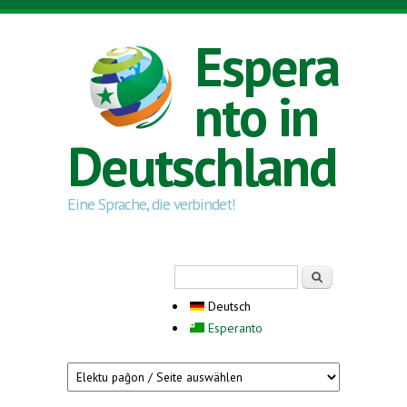
Direkt zum Inhalt
Espera
nto in
Deutschland
Eine Sprache, die verbindet!
Suchformular
Suche
Deutsch
Esperanto