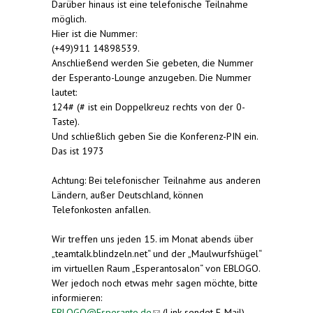
Darüber hinaus ist eine telefonische Teilnahme
möglich.
Hier ist die Nummer:
(+49)911 14898539.
Anschließend werden Sie gebeten, die Nummer
der Esperanto-Lounge anzugeben. Die Nummer
lautet:
124# (# ist ein Doppelkreuz rechts von der 0-
Taste).
Und schließlich geben Sie die Konferenz-PIN ein.
Das ist 1973
Achtung: Bei telefonischer Teilnahme aus anderen
Ländern, außer Deutschland, können
Telefonkosten anfallen.
Wir treffen uns jeden 15. im Monat abends über
„teamtalk.blindzeln.net“ und der „Maulwurfshügel“
im virtuellen Raum „Esperantosalon“ von EBLOGO.
Wer jedoch noch etwas mehr sagen möchte, bitte
informieren:
EBLOGO@Esperanto.de
(link sends e-mail)
(Link sendet E-Mail)