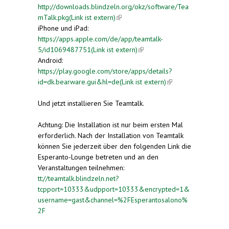
http://downloads.blindzeln.org/okz/software/Tea
mTalk.pkg(Link ist extern)
(link is external)
iPhone und iPad:
https://apps.apple.com/de/app/teamtalk-
5/id1069487751(Link ist extern)
(link is external)
Android:
https://play.google.com/store/apps/details?
id=dk.bearware.gui&hl=de(Link ist extern)
(link is
external)
Und jetzt installieren Sie Teamtalk.
Achtung: Die Installation ist nur beim ersten Mal
erforderlich. Nach der Installation von Teamtalk
können Sie jederzeit über den folgenden Link die
Esperanto-Lounge betreten und an den
Veranstaltungen teilnehmen:
tt://teamtalk.blindzeln.net?
tcpport=10333&udpport=10333&encrypted=1&
username=gast&channel=%2FEsperantosalono%
2F