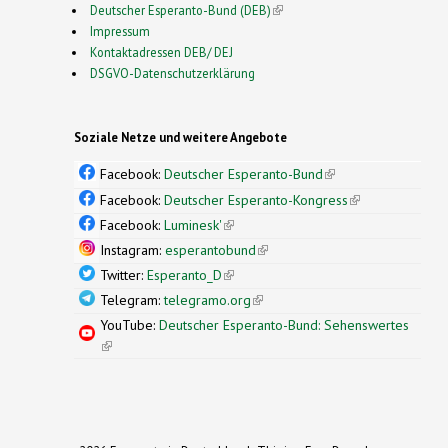
Deutscher Esperanto-Bund (DEB)
(link is external)
Impressum
Kontaktadressen DEB/ DEJ
DSGVO-Datenschutzerklärung
Soziale Netze und weitere Angebote
Facebook:
Deutscher Esperanto-Bund
(link is
external)
Facebook:
Deutscher Esperanto-Kongress
(link is
external)
Facebook:
Luminesk'
(link is external)
Instagram:
esperantobund
(link is external)
Twitter:
Esperanto_D
(link is external)
Telegram:
telegramo.org
(link is external)
YouTube:
Deutscher Esperanto-Bund: Sehenswertes
(link is external)