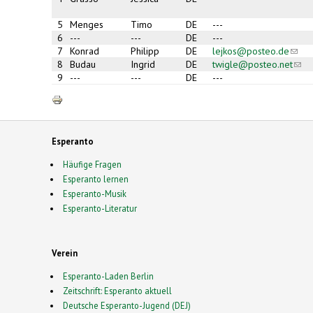
5
Menges
Timo
DE
---
6
---
---
DE
---
7
Konrad
Philipp
DE
lejkos@posteo.de
(link
send
8
Budau
Ingrid
DE
twigle@posteo.net
(link
e-
send
9
---
---
DE
---
mail)
e-
mail)
Esperanto
Häufige Fragen
Esperanto lernen
Esperanto-Musik
Esperanto-Literatur
Verein
Esperanto-Laden Berlin
Zeitschrift: Esperanto aktuell
Deutsche Esperanto-Jugend (DEJ)