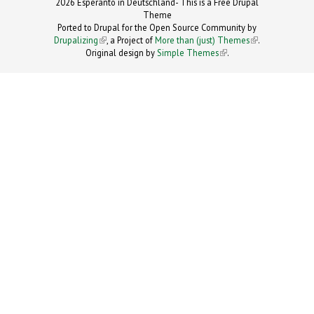
2026 Esperanto in Deutschland- This is a Free Drupal
Theme
Ported to Drupal for the Open Source Community by
Drupalizing
(link is external)
, a Project of
More than (just) Themes
(link is
.
Original design by
Simple Themes
.
(link is
external)
external)