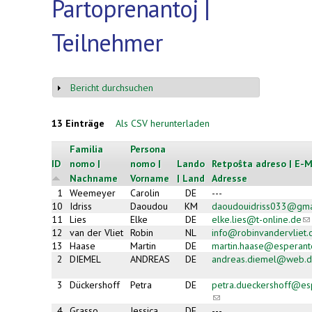
Partoprenantoj |
Teilnehmer
Bericht durchsuchen
Anzeigen
13 Einträge
Als CSV herunterladen
Familia
Persona
ID
nomo |
nomo |
Lando
Retpoŝta adreso | E-M
Nachname
Vorname
| Land
Adresse
1
Weemeyer
Carolin
DE
---
10
Idriss
Daoudou
KM
daoudouidriss033@gma
11
Lies
Elke
DE
elke.lies@t-online.de
(li
se
12
van der Vliet
Robin
NL
info@robinvandervliet
e-
13
Haase
Martin
DE
martin.haase@esperant
ma
2
DIEMEL
ANDREAS
DE
andreas.diemel@web.
3
Dückershoff
Petra
DE
petra.dueckershoff@es
(link sends
e-mail)
4
Grasso
Jessica
DE
---