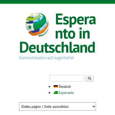
Direkt zum Inhalt
Espera
nto in
Deutschland
Kommunikation auf Augenhöhe!
Suchformular
Suche
Deutsch
Esperanto