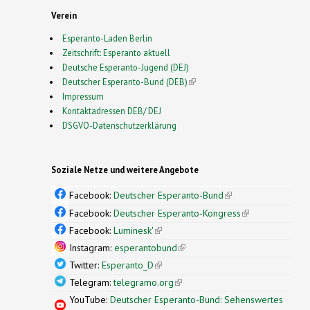
Verein
Esperanto-Laden Berlin
Zeitschrift: Esperanto aktuell
Deutsche Esperanto-Jugend (DEJ)
Deutscher Esperanto-Bund (DEB)
(link is external)
Impressum
Kontaktadressen DEB/ DEJ
DSGVO-Datenschutzerklärung
Soziale Netze und weitere Angebote
Facebook:
Deutscher Esperanto-Bund
(link is
external)
Facebook:
Deutscher Esperanto-Kongress
(link is
external)
Facebook:
Luminesk'
(link is external)
Instagram:
esperantobund
(link is external)
Twitter:
Esperanto_D
(link is external)
Telegram:
telegramo.org
(link is external)
YouTube:
Deutscher Esperanto-Bund: Sehenswertes