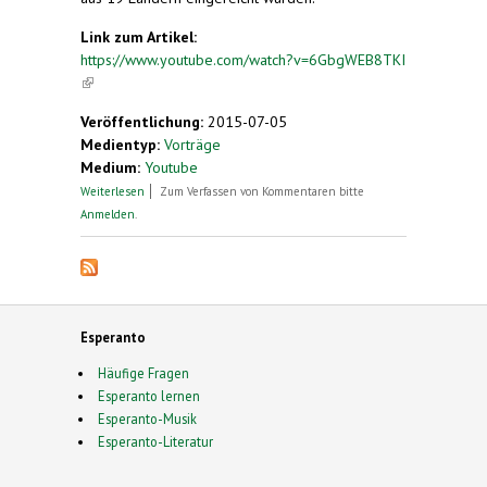
Link zum Artikel:
https://www.youtube.com/watch?v=6GbgWEB8TKI
(link is external)
Veröffentlichung:
2015-07-05
Medientyp:
Vorträge
Medium:
Youtube
über Deutsch: Kurzfilmwettbewerb Esperanto
Weiterlesen
Zum Verfassen von Kommentaren bitte
125 Jahre - Vortrag vom Initiator Rainer Kurz
Anmelden
.
Esperanto
Häufige Fragen
Esperanto lernen
Esperanto-Musik
Esperanto-Literatur