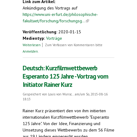
Link zum Artikel:
Ankündigung des Vortrags auf
https://www.uni-erfurt.de/philosophische-
fakultaet/forschung/forschungsg...
(link is external)
Veröffentlichung:
2020-01-15
Medientyp:
Vorträge
über (Ankündigung von:) Vortrag von Prof. Dr.
Weiterlesen
Zum Verfassen von Kommentaren bitte
Denis Eckert: Die Gründungswerke des
Anmelden
.
Esperanto (1887-1892). Verbreitung, Zirkulation
und Kartographien eines universalistischen
Projekts
Deutsch: Kurzfilmwettbewerb
Esperanto 125 Jahre - Vortrag vom
Initiator Rainer Kurz
Gespeichert von
Louis von Wunsc...
am/um So, 2015-08-16
18:13
Rainer Kurz präsentiert den von ihm initierten
internationalen Kurzfilmwettbewerb "Esperanto
125 Jahre". Von der Idee, Finanzierung und
Umsetzung dieses Wettbewerbs zu dem 56 Filme
aus 19 Ländern eingereicht wurden.