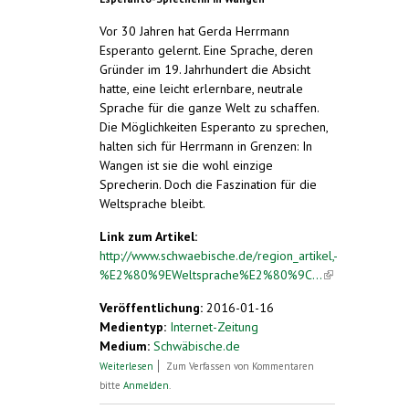
Vor 30 Jahren hat Gerda Herrmann
Esperanto gelernt. Eine Sprache, deren
Gründer im 19. Jahrhundert die Absicht
hatte, eine leicht erlernbare, neutrale
Sprache für die ganze Welt zu schaffen.
Die Möglichkeiten Esperanto zu sprechen,
halten sich für Herrmann in Grenzen: In
Wangen ist sie die wohl einzige
Sprecherin. Doch die Faszination für die
Weltsprache bleibt.
Link zum Artikel:
http://www.schwaebische.de/region_artikel,-
%E2%80%9EWeltsprache%E2%80%9C...
(link is
external)
Veröffentlichung:
2016-01-16
Medientyp:
Internet-Zeitung
Medium:
Schwäbische.de
über „Weltsprache“ ist in Wangen wohl
Weiterlesen
Zum Verfassen von Kommentaren
einzigartig
bitte
Anmelden
.