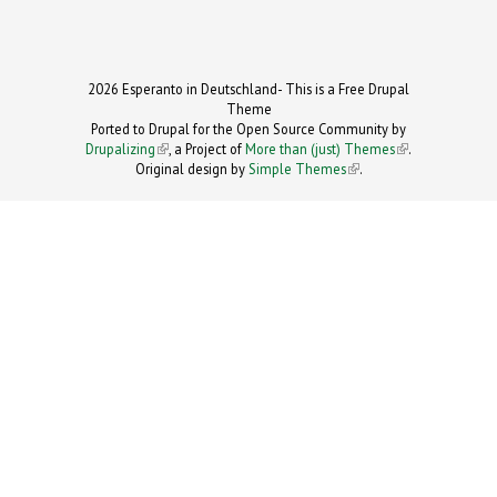
2026 Esperanto in Deutschland- This is a Free Drupal
Theme
Ported to Drupal for the Open Source Community by
Drupalizing
(link is external)
, a Project of
More than (just) Themes
(link is
.
Original design by
Simple Themes
.
(link is
external)
external)