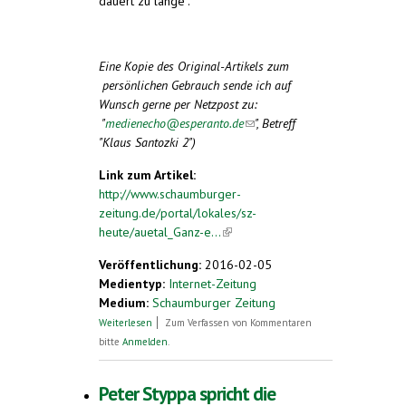
dauert zu lange“.
Eine Kopie des Original-Artikels zum
persönlichen Gebrauch sende ich auf
Wunsch gerne per Netzpost zu:
"
medienecho@esperanto.de
(link sends e-
", Betreff
"Klaus Santozki 2")
mail)
Link zum Artikel:
http://www.schaumburger-
zeitung.de/portal/lokales/sz-
heute/auetal_Ganz-e...
(link is external)
Veröffentlichung:
2016-02-05
Medientyp:
Internet-Zeitung
Medium:
Schaumburger Zeitung
über Ganz einfach: Alle Substantive
Weiterlesen
Zum Verfassen von Kommentaren
enden auf „o“
bitte
Anmelden
.
Peter Styppa spricht die