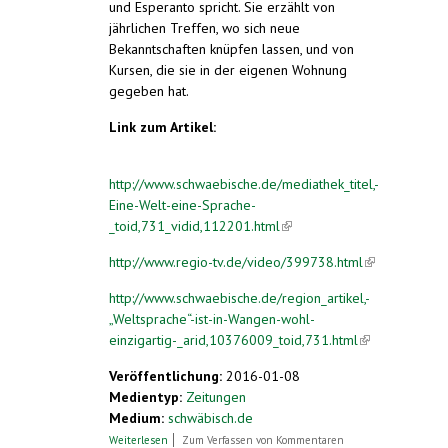
und Esperanto spricht. Sie erzählt von
jährlichen Treffen, wo sich neue
Bekanntschaften knüpfen lassen, und von
Kursen, die sie in der eigenen Wohnung
gegeben hat.
Link zum Artikel:
http://www.schwaebische.de/mediathek_titel,-
Eine-Welt-eine-Sprache-
_toid,731_vidid,112201.html
(link is
external)
http://www.regio-tv.de/video/399738.html
(link is
external)
http://www.schwaebische.de/region_artikel,-
„Weltsprache“-ist-in-Wangen-wohl-
einzigartig-_arid,10376009_toid,731.html
(link is
external)
Veröffentlichung:
2016-01-08
Medientyp:
Zeitungen
Medium:
schwäbisch.de
über Eine Welt, eine Sprache
Weiterlesen
Zum Verfassen von Kommentaren