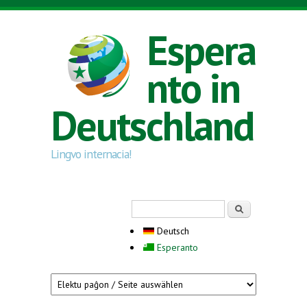
Direkt zum Inhalt
Espera
nto in
Deutschland
Lingvo internacia!
Suchformular
Suche
Deutsch
Esperanto