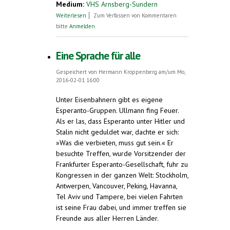
Medium:
VHS Arnsberg-Sundern
über Herbstkursus in Sundern
Weiterlesen
Zum Verfassen von Kommentaren
bitte
Anmelden
.
Eine Sprache für alle
Gespeichert von
Hermann Kroppenberg
am/um Mo,
2016-02-01 16:00
Unter Eisenbahnern gibt es eigene
Esperanto-Gruppen. Ullmann fing Feuer.
Als er las, dass Esperanto unter Hitler und
Stalin nicht geduldet war, dachte er sich:
»Was die verbieten, muss gut sein.« Er
besuchte Treffen, wurde Vorsitzender der
Frankfurter Esperanto-Gesellschaft, fuhr zu
Kongressen in der ganzen Welt: Stockholm,
Antwerpen, Vancouver, Peking, Havanna,
Tel Aviv und Tampere, bei vielen Fahrten
ist seine Frau dabei, und immer treffen sie
Freunde aus aller Herren Länder.