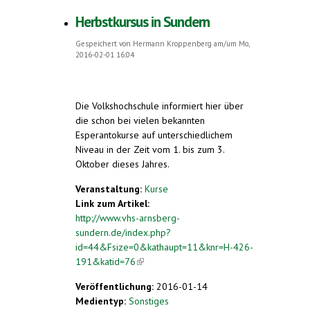
Herbstkursus in Sundern
Gespeichert von
Hermann Kroppenberg
am/um Mo,
2016-02-01 16:04
Die Volkshochschule informiert hier über
die schon bei vielen bekannten
Esperantokurse auf unterschiedlichem
Niveau in der Zeit vom 1. bis zum 3.
Oktober dieses Jahres.
Veranstaltung:
Kurse
Link zum Artikel:
http://www.vhs-arnsberg-
sundern.de/index.php?
id=44&Fsize=0&kathaupt=11&knr=H-426-
191&katid=76
(link is external)
Veröffentlichung:
2016-01-14
Medientyp:
Sonstiges