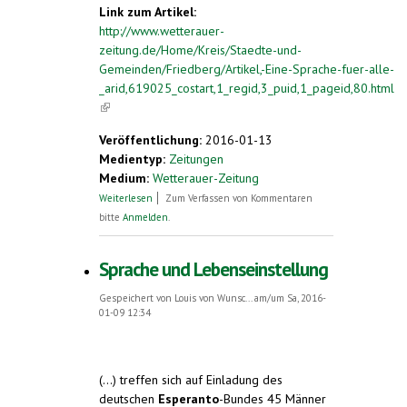
Link zum Artikel:
http://www.wetterauer-
zeitung.de/Home/Kreis/Staedte-und-
Gemeinden/Friedberg/Artikel,-Eine-Sprache-fuer-alle-
_arid,619025_costart,1_regid,3_puid,1_pageid,80.html
(link is external)
Veröffentlichung:
2016-01-13
Medientyp:
Zeitungen
Medium:
Wetterauer-Zeitung
über Eine Sprache für alle
Weiterlesen
Zum Verfassen von Kommentaren
bitte
Anmelden
.
Sprache und Lebenseinstellung
Gespeichert von
Louis von Wunsc...
am/um Sa, 2016-
01-09 12:34
(...) treffen sich auf Einladung des
deutschen
Esperanto
-Bundes 45 Männer