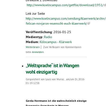
http://www.koelncampus.com/getfile/download/1951/
(l
e
Link zur Seite
http://www.koelncampus.com/sendung/klaerwerk/archiv
felican-novjaron-wuenscht-euch-klaerwerk/
(link is
external)
Veröffentlichung:
2016-01-25
Medientyp:
Radio
Medium:
Kölncampus - Klärwerk
über Einer von 100.000
Weiterlesen
Zum Verfassen von Kommentaren
bitte
Anmelden
.
„Weltsprache“ ist in Wangen
wohl einzigartig
Gespeichert von
Louis von Wunsc...
am/um Di, 2016-
01-19 12:58
Gerda Herrmann ist die wahrscheinlich einzige
Esperanto-Sprecherin in Wangen