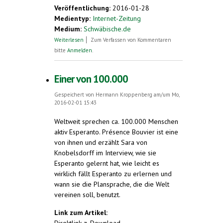
Veröffentlichung:
2016-01-28
Medientyp:
Internet-Zeitung
Medium:
Schwäbische.de
über Peter Styppa spricht die „Sprache für
Weiterlesen
Zum Verfassen von Kommentaren
alle“
bitte
Anmelden
.
Einer von 100.000
Gespeichert von
Hermann Kroppenberg
am/um Mo,
2016-02-01 15:43
Weltweit sprechen ca. 100.000 Menschen
aktiv Esperanto. Présence Bouvier ist eine
von ihnen und erzählt Sara von
Knobelsdorff im Interview, wie sie
Esperanto gelernt hat, wie leicht es
wirklich fällt Esperanto zu erlernen und
wann sie die Plansprache, die die Welt
vereinen soll, benutzt.
Link zum Artikel:
Direktlink z. Download