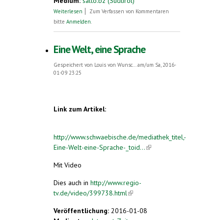
Medium:
salto.bz (Südtirol)
über Ein (neuer) Weg zu effektiver
Weiterlesen
Zum Verfassen von Kommentaren
Mehrsprachigkeit?
bitte
Anmelden
.
Eine Welt, eine Sprache
Gespeichert von
Louis von Wunsc...
am/um Sa, 2016-
01-09 23:25
Link zum Artikel:
http://www.schwaebische.de/mediathek_titel,-
Eine-Welt-eine-Sprache-_toid...
(link is
external)
Mit Video
Dies auch in
http://www.regio-
tv.de/video/399738.html
(link is external)
Veröffentlichung:
2016-01-08