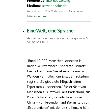
Medientyp:
Internet-Zeitung
Medium:
schwaebische.de
über Eine Welt, eine Sprache
Weiterlesen
Zum Verfassen von Kommentaren
bitte
Anmelden
.
Eine Welt, eine Sprache
Gespeichert von
Hermann Kroppenberg
am/um Fr,
2016-01-29 18:14
„Rund 10 000 Menschen sprechen in
Baden-Württemberg Esperanto“, schätzt
Gerda Herrmann. Sie ist eine davon. In
Wangen vermutlich die Einzige. Trotzdem
sagt sie: „Es gibt viele Möglichkeiten
Esperanto zu sprechen.“ Sie erzählt von
Menschen aus Rottweil, aus Paderborn, aus
Polen, Schweden, Kanada, Japan oder
China – von Freunden und Bekannten, von
„Esperantisten“, mit denen sie Kontakt hält