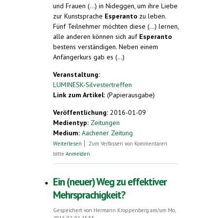
und Frauen (...) in Nideggen, um ihre Liebe
zur Kunstsprache
Esperanto
zu leben.
Fünf Teilnehmer möchten diese (...) lernen,
alle anderen können sich auf
Esperanto
bestens verständigen. Neben einem
Anfängerkurs gab es (...)
Veranstaltung:
LUMINESK-Silvestertreffen
Link zum Artikel:
(Papierausgabe)
Veröffentlichung:
2016-01-09
Medientyp:
Zeitungen
Medium:
Aachener Zeitung
über Sprache und Lebenseinstellung
Weiterlesen
Zum Verfassen von Kommentaren
bitte
Anmelden
.
Ein (neuer) Weg zu effektiver
Mehrsprachigkeit?
Gespeichert von
Hermann Kroppenberg
am/um Mo,
2016-02-01 15:55