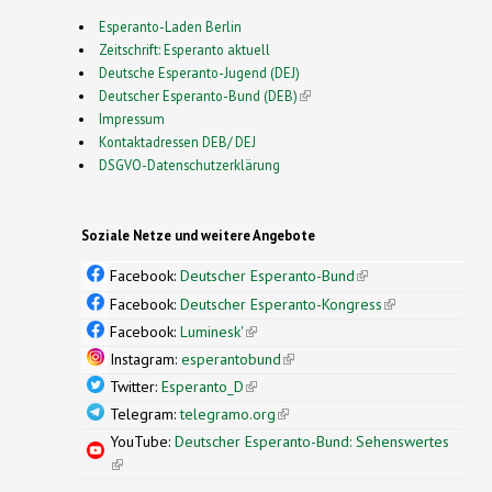
Esperanto-Laden Berlin
Zeitschrift: Esperanto aktuell
Deutsche Esperanto-Jugend (DEJ)
Deutscher Esperanto-Bund (DEB)
(link is external)
Impressum
Kontaktadressen DEB/ DEJ
DSGVO-Datenschutzerklärung
Soziale Netze und weitere Angebote
Facebook:
Deutscher Esperanto-Bund
(link is
external)
Facebook:
Deutscher Esperanto-Kongress
(link is
external)
Facebook:
Luminesk'
(link is external)
Instagram:
esperantobund
(link is external)
Twitter:
Esperanto_D
(link is external)
Telegram:
telegramo.org
(link is external)
YouTube:
Deutscher Esperanto-Bund: Sehenswertes
(link is external)