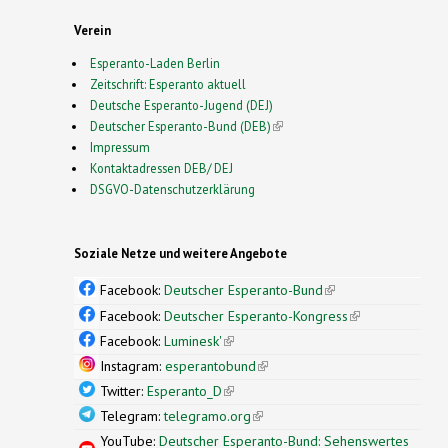
Verein
Esperanto-Laden Berlin
Zeitschrift: Esperanto aktuell
Deutsche Esperanto-Jugend (DEJ)
Deutscher Esperanto-Bund (DEB)
(link is external)
Impressum
Kontaktadressen DEB/ DEJ
DSGVO-Datenschutzerklärung
Soziale Netze und weitere Angebote
Facebook:
Deutscher Esperanto-Bund
(link is
external)
Facebook:
Deutscher Esperanto-Kongress
(link is
external)
Facebook:
Luminesk'
(link is external)
Instagram:
esperantobund
(link is external)
Twitter:
Esperanto_D
(link is external)
Telegram:
telegramo.org
(link is external)
YouTube:
Deutscher Esperanto-Bund: Sehenswertes