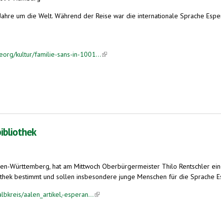
 Jahre um die Welt. Während der Reise war die internationale Sprache Esper
org/kultur/familie-sans-in-1001...
(link is external)
ibliothek
den-Württemberg, hat am Mittwoch Oberbürgermeister Thilo Rentschler ei
othek bestimmt und sollen insbesondere junge Menschen für die Sprache Esp
bkreis/aalen_artikel,-esperan...
(link is external)