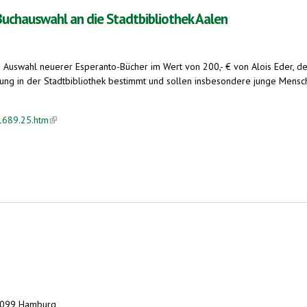
uchauswahl an die Stadtbibliothek Aalen
e Auswahl neuerer Esperanto-Bücher im Wert von 200,- € von Alois Eder,
ng in der Stadtbibliothek bestimmt und sollen insbesondere junge Mensch
81689.25.htm
(link is external)
n die Stadtbibliothek Aalen
20099 Hamburg