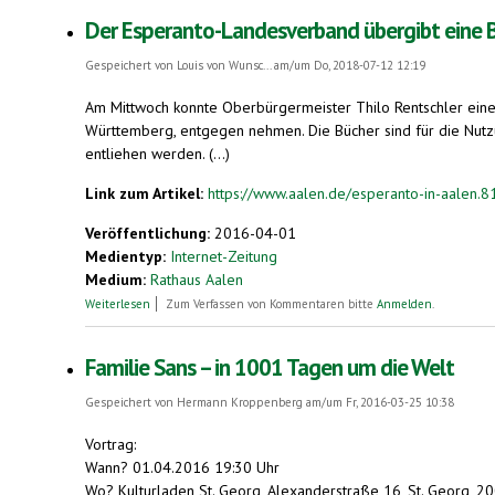
Der Esperanto-Landesverband übergibt eine B
Gespeichert von
Louis von Wunsc...
am/um Do, 2018-07-12 12:19
Am Mittwoch konnte Oberbürgermeister Thilo Rentschler ein
Württemberg, entgegen nehmen. Die Bücher sind für die Nutzu
entliehen werden. (...)
Link zum Artikel:
https://www.aalen.de/esperanto-in-aalen.
Veröffentlichung:
2016-04-01
Medientyp:
Internet-Zeitung
Medium:
Rathaus Aalen
über Der Esperanto-Landesverband übergibt eine Buchauswahl a
Weiterlesen
Zum Verfassen von Kommentaren bitte
Anmelden
.
Familie Sans – in 1001 Tagen um die Welt
Gespeichert von
Hermann Kroppenberg
am/um Fr, 2016-03-25 10:38
Vortrag:
Wann? 01.04.2016 19:30 Uhr
Wo? Kulturladen St. Georg, Alexanderstraße 16, St. Georg, 