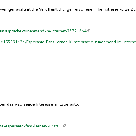
eniger ausführliche Veröffentlichungen erschienen. Hier ist eine kurze 
-kunstsprache-zunehmend-im-internet-23771864
(link is external)
icle153591424/Esperanto-Fans-lernen-Kunstsprache-zunehmend-im-Interne
rnet
 über das wachsende Interesse an Esperanto.
e-esperanto-fans-lernen-kunsts...
(link is external)