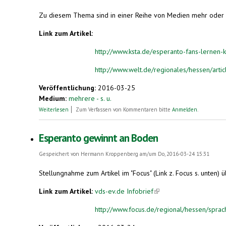
Zu diesem Thema sind in einer Reihe von Medien mehr oder w
Link zum Artikel:
http://www.ksta.de/esperanto-fans-lernen
http://www.welt.de/regionales/hessen/art
Veröffentlichung:
2016-03-25
Medium:
mehrere - s. u.
über Esperanto-Fans lernen Kunstsprache zunehmend im Inte
Weiterlesen
Zum Verfassen von Kommentaren bitte
Anmelden
.
Esperanto gewinnt an Boden
Gespeichert von
Hermann Kroppenberg
am/um Do, 2016-03-24 15:31
Stellungnahme zum Artikel im "Focus" (Link z. Focus s. unten)
Link zum Artikel:
vds-ev.de Infobrief
(link is external)
http://www.focus.de/regional/hessen/sprach