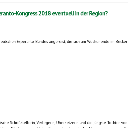
eranto-Kongress 2018 eventuell in der Region?
utschen Esperanto-Bundes angereist, die sich am Wochenende im Becker-Meis
ess 2018 eventuell in der Region?
nische Schriftstellerin, Verlegerin, Übersetzerin und die jüngste Tochter