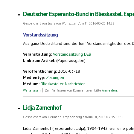
Deutscher Esperanto-Bund in Blieskastel. Esp
Gespeichert von
Louis von Wunsc...
am/um Fr, 2016-03-25 14:28
Vorstandssitzung
Aus ganz Deutschland sind die fünf Vorstandsmitglieder des De
Veranstaltung:
Vorstandssitzung DEB
Link zum Artikel:
(Papierausgabe)
Veröffentlichung:
2016-03-18
Medientyp:
Zeitungen
Medium:
Blieskasteler Nachrichten
über Deutscher Esperanto-Bund in Blieskastel. Esperanto-Kongr
Weiterlesen
Zum Verfassen von Kommentaren bitte
Anmelden
.
Lidja Zamenhof
Gespeichert von
Hermann Kroppenberg
am/um Di, 2016-03-15 18:10
Lidia Zamenhof ( Esperanto : Lidja), 1904-1942, war eine pol