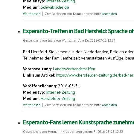
Medientyp:
Internet-Zeitung
Medium:
Schwäbische.de
über Esperanto-Verband übergibt Bücher an Stadtbibliothek
Weiterlesen
Zum Verfassen von Kommentaren bitte
Anmelden
.
Esperanto-Treffen in Bad Hersfeld: Sprache 
Gespeichert von
Louis von Wunsc...
am/um Do, 2018-07-12 12:54
Bad Hersfeld. Sie kamen aus den Niederlanden, Belgien oder
Teilnehmer der Familienfreizeit veranstalteten Ausflüge, bes
Veranstaltung:
Landesverbandstreffen
Link zum Artikel:
https://www.hersfelder-zeitung.de/bad-he
Veröffentlichung:
2016-03-31
Medientyp:
Internet-Zeitung
Medium:
Hersfelder Zeitung
über Esperanto-Treffen in Bad Hersfeld: Sprache ohne Grenzen
Weiterlesen
Zum Verfassen von Kommentaren bitte
Anmelden
.
Esperanto-Fans lernen Kunstsprache zunehme
Gespeichert von
Hermann Kroppenberg
am/um Fr, 2016-03-25 10:52