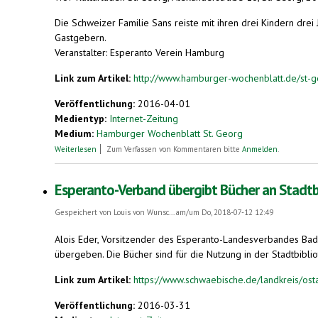
Die Schweizer Familie Sans reiste mit ihren drei Kindern drei
Gastgebern.
Veranstalter: Esperanto Verein Hamburg
Link zum Artikel:
http://www.hamburger-wochenblatt.de/st-ge
Veröffentlichung:
2016-04-01
Medientyp:
Internet-Zeitung
Medium:
Hamburger Wochenblatt St. Georg
über Familie Sans – in 1001 Tagen um die Welt
Weiterlesen
Zum Verfassen von Kommentaren bitte
Anmelden
.
Esperanto-Verband übergibt Bücher an Stadtb
Gespeichert von
Louis von Wunsc...
am/um Do, 2018-07-12 12:49
Alois Eder, Vorsitzender des Esperanto-Landesverbandes Ba
übergeben. Die Bücher sind für die Nutzung in der Stadtbibli
Link zum Artikel:
https://www.schwaebische.de/landkreis/ostal
Veröffentlichung:
2016-03-31