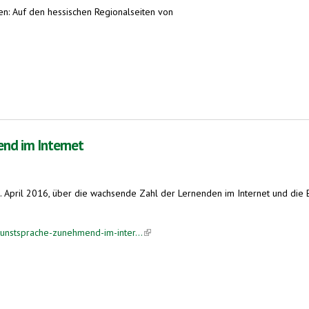
n: Auf den hessischen Regionalseiten von
rnet
nd im Internet
1. April 2016, über die wachsende Zahl der Lernenden im Internet und die 
kunstsprache-zunehmend-im-inter...
(link is external)
rnet