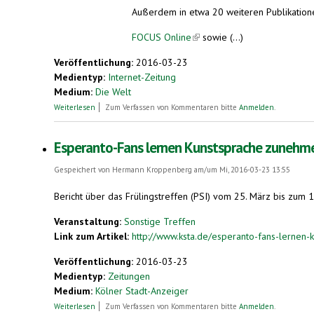
Außerdem in etwa 20 weiteren Publikatione
FOCUS Online
(link is external)
sowie (...)
Veröffentlichung:
2016-03-23
Medientyp:
Internet-Zeitung
Medium:
Die Welt
über Esperanto-Fans lernen Kunstsprache zunehmend im Inte
Weiterlesen
Zum Verfassen von Kommentaren bitte
Anmelden
.
Esperanto-Fans lernen Kunstsprache zunehme
Gespeichert von
Hermann Kroppenberg
am/um Mi, 2016-03-23 13:55
Bericht über das Frülingstreffen (PSI) vom 25. März bis zum 
Veranstaltung:
Sonstige Treffen
Link zum Artikel:
http://www.ksta.de/esperanto-fans-lernen-
Veröffentlichung:
2016-03-23
Medientyp:
Zeitungen
Medium:
Kölner Stadt-Anzeiger
über Esperanto-Fans lernen Kunstsprache zunehmend im Inte
Weiterlesen
Zum Verfassen von Kommentaren bitte
Anmelden
.