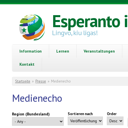
Direkt zum Inhalt
Esperanto 
Lingvo, kiu ligas!
Information
Lernen
Veranstaltungen
Kontakt
Sie sind hier
Startseite
»
Presse
»
Medienecho
Medienecho
Region (Bundesland)
Sortieren nach
Order