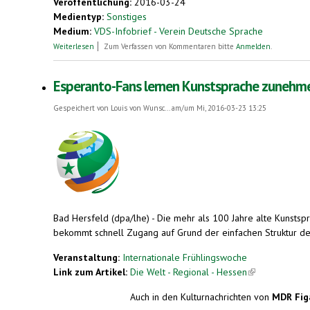
Veröffentlichung:
2016-03-24
Medientyp:
Sonstiges
Medium:
VDS-Infobrief - Verein Deutsche Sprache
über Esperanto gewinnt an Boden
Weiterlesen
Zum Verfassen von Kommentaren bitte
Anmelden
.
Esperanto-Fans lernen Kunstsprache zunehme
Gespeichert von
Louis von Wunsc...
am/um Mi, 2016-03-23 13:25
Bad Hersfeld (dpa/lhe) - Die mehr als 100 Jahre alte Kunst
bekommt schnell Zugang auf Grund der einfachen Struktur de
Veranstaltung:
Internationale Frühlingswoche
Link zum Artikel:
Die Welt - Regional - Hessen
(link is external
Auch in den Kulturnachrichten von
MDR Fig