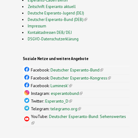
Zeitschrift: Esperanto aktuell
Deutsche Esperanto-Jugend (DEJ)
Deutscher Esperanto-Bund (DEB)
(link is external)
Impressum
Kontaktadressen DEB/ DEJ
DSGVO-Datenschutzerklärung
Soziale Netze und weitere Angebote
Facebook:
Deutscher Esperanto-Bund
(link is
external)
Facebook:
Deutscher Esperanto-Kongress
(link is
external)
Facebook:
Luminesk'
(link is external)
Instagram:
esperantobund
(link is external)
Twitter:
Esperanto_D
(link is external)
Telegram:
telegramo.org
(link is external)
YouTube:
Deutscher Esperanto-Bund: Sehenswertes
(link is external)