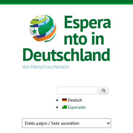
Direkt zum Inhalt
Espera
nto in
Deutschland
Von Mensch zu Mensch!
Suchformular
Suche
Deutsch
Esperanto