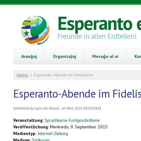
Skip to main content
Esperanto 
Freunde in allen Erdteilen!
Aranĝoj
Organizaĵoj
Mesaĝo al ni
Ko
You are here
Hejmo
»
Esperanto-Abende im Fidelisheim
Esperanto-Abende im Fideli
Submitted by
Louis von Wunsc...
on Wed, 2015-09-09 09:41
Veranstaltung:
Sprachkurse Fortgeschrittene
Veröffentlichung:
Merkredo, 9. September 2015
Medientyp:
Internet-Zeitung
Medium:
Südkurier