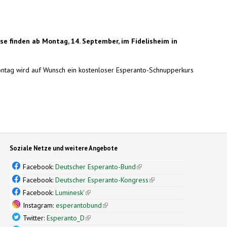
 finden ab Montag, 14. September, im Fidelisheim in
ontag wird auf Wunsch ein kostenloser Esperanto-Schnupperkurs
Soziale Netze und weitere Angebote
Facebook:
Deutscher Esperanto-Bund
(link is external)
Facebook:
Deutscher Esperanto-Kongress
(link is external)
Facebook:
Luminesk'
(link is external)
Instagram:
esperantobund
(link is external)
Twitter:
Esperanto_D
(link is external)