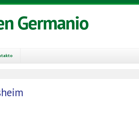
en Germanio
ntakto
sheim