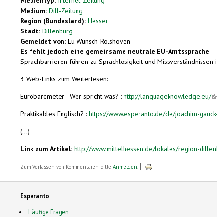
Medientyp:
Internet-Zeitung
Medium:
Dill-Zeitung
Region (Bundesland):
Hessen
Stadt:
Dillenburg
Gemeldet von:
Lu Wunsch-Rolshoven
Es fehlt jedoch eine gemeinsame neutrale EU-Amtssprache
Sprachbarrieren führen zu Sprachlosigkeit und Missverständnissen 
3 Web-Links zum Weiterlesen:
Eurobarometer - Wer spricht was? :
http://languageknowledge.eu/
(l
Praktikables Englisch? :
https://www.esperanto.de/de/joachim-gauck
(...)
Link zum Artikel:
http://www.mittelhessen.de/lokales/region-dillen
Zum Verfassen von Kommentaren bitte
Anmelden
.
Esperanto
Häufige Fragen