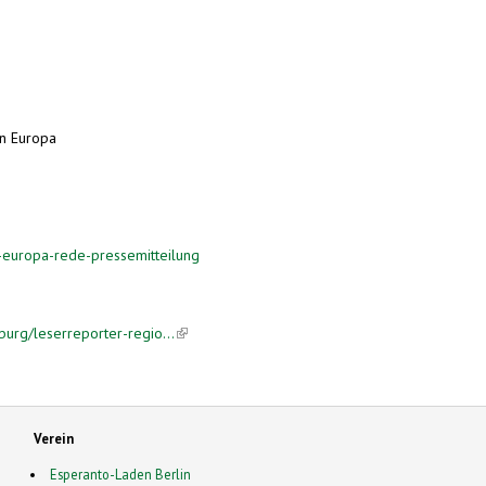
in Europa
ink is external)
-europa-rede-pressemitteilung
burg/leserreporter-regio...
(link is external)
Verein
Esperanto-Laden Berlin