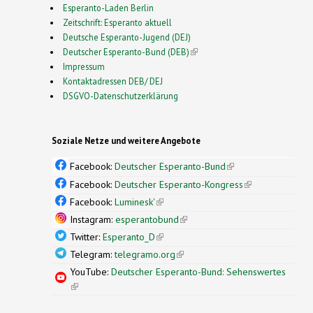
Esperanto-Laden Berlin
Zeitschrift: Esperanto aktuell
Deutsche Esperanto-Jugend (DEJ)
Deutscher Esperanto-Bund (DEB)
(link is external)
Impressum
Kontaktadressen DEB/ DEJ
DSGVO-Datenschutzerklärung
Soziale Netze und weitere Angebote
Facebook:
Deutscher Esperanto-Bund
(link is
external)
Facebook:
Deutscher Esperanto-Kongress
(link is
external)
Facebook:
Luminesk'
(link is external)
Instagram:
esperantobund
(link is external)
Twitter:
Esperanto_D
(link is external)
Telegram:
telegramo.org
(link is external)
YouTube:
Deutscher Esperanto-Bund: Sehenswertes
(link is external)