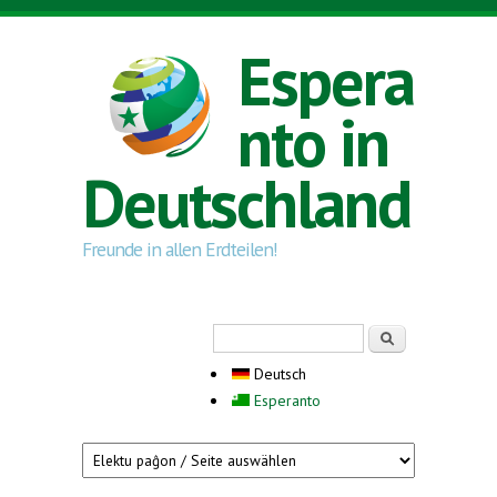
Direkt zum Inhalt
Espera
nto in
Deutschland
Freunde in allen Erdteilen!
Suchformular
Suche
Deutsch
Esperanto