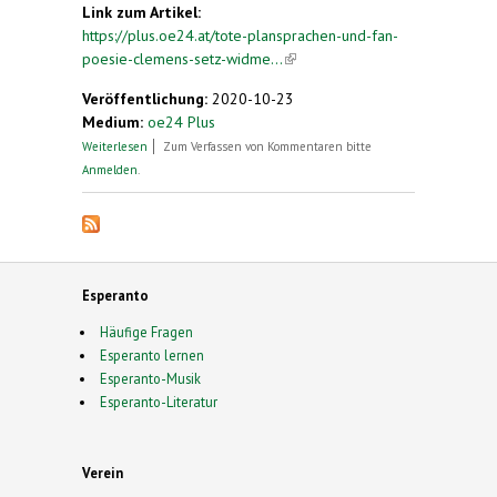
Link zum Artikel:
https://plus.oe24.at/tote-plansprachen-und-fan-
poesie-clemens-setz-widme...
(link is external)
Veröffentlichung:
2020-10-23
Medium:
oe24 Plus
über Tote Plansprachen und Fan-Poesie: Clemens
Weiterlesen
Zum Verfassen von Kommentaren bitte
Setz widmet sich Bliss & Co
Anmelden
.
Esperanto
Häufige Fragen
Esperanto lernen
Esperanto-Musik
Esperanto-Literatur
Verein